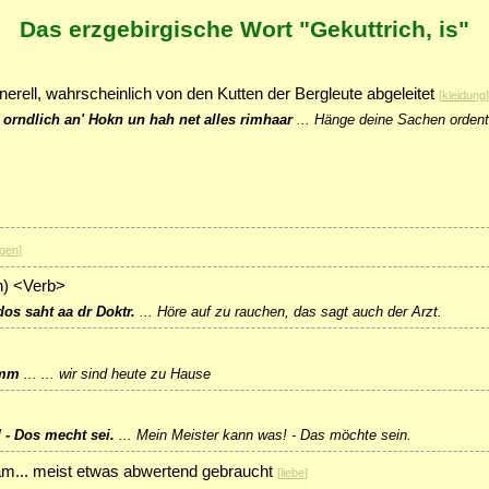
Das erzgebirgische Wort "Gekuttrich, is"
erell, wahrscheinlich von den Kutten der Bergleute abgeleitet
[
kleidung
]
 orndlich an' Hokn un hah net alles rimhaar
...
Hänge deine Sachen ordent
gen
]
n) <Verb>
dos saht aa dr Doktr.
...
Höre auf zu rauchen, das sagt auch der Arzt.
amm
...
... wir sind heute zu Hause
 - Dos mecht sei.
...
Mein Meister kann was! - Das möchte sein.
am... meist etwas abwertend gebraucht
[
liebe
]