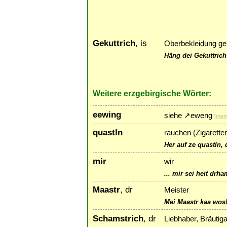
Gekuttrich
, is
Oberbekleidung gen
Häng dei Gekuttrich
Weitere erzgebirgische Wörter:
eewing
siehe
↗
eweng
[
men
quastln
rauchen (Zigarette
Her auf ze quastln, 
mir
wir
... mir sei heit drh
Maastr
, dr
Meister
Mei Maastr kaa wos!
Schamstrich
, dr
Liebhaber, Bräutig