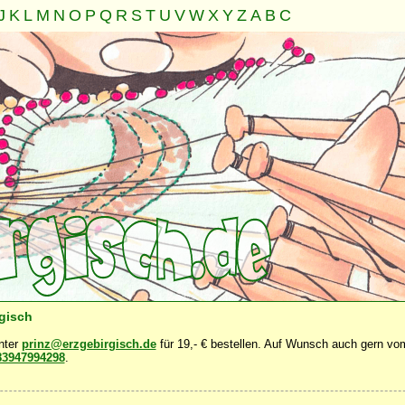
J
K
L
M
N
O
P
Q
R
S
T
U
V
W
X
Y
Z
A
B
C
Familie
Gemeinschaft
Nahrung
Natur
Sonstiges
·
·
·
·
·
rgisch
unter
prinz@erzgebirgisch.de
für 19,- € bestellen. Auf Wunsch auch gern vom
83947994298
.