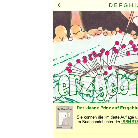
D
E
F
G
H
I
Mensch
Seele
Geist
·
·
Dor klaane Prinz auf Erzgebi
Sie können die limitierte Auflage 
im Buchhandel unter der
ISBN 97