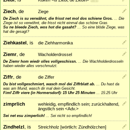
[
tiere
]
Ziech
, de
Ziege
De Ziech is su verwähnt, die frisst net mol dos schiene Gros.
...
Die
Ziege ist so verwöhnt, die frisst nicht einmal das schöne Gras.
Su ne bleede Ziech, wos hot die gasaht?
...
So eine blöde Ziege, was
hat die gesagt?
Ziehkastel
, is
die Ziehharmonika
Ziemr
, de
Wacholderdrossel
De Ziemr hom wiedr olles vollgeschissn.
...
Die Wachholderdrosseln
haben wieder alles verschmutzt.
Ziffr
, de
die Ziffer
Du bist vollgeschmiert, wasch mol dei Ziffrblatt ab.
...
Du hast da
was am Mund, wasch dir mal dein Gesicht.
Fimf Ziffr viere (in Hormersdorf): 15 Uhr 25 Minuten
...
15:25 Uhr
zimprlich
wehleidig, empflindlich sein; zurückhaltend,
ängstlich sein <Adv.>
Sei net esu zimperlich!
...
Sei nicht so empfindlich!
Zindhelzl
, is
Streichholz [wörtlich: Zündhölzchen]