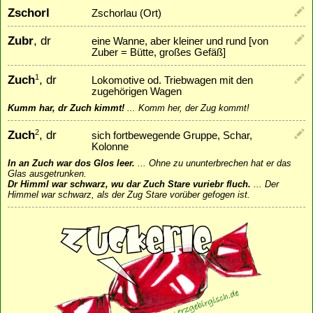
Zschorl
Zschorlau (Ort)
Zubr
, dr
eine Wanne, aber kleiner und rund [von
Zuber = Bütte, großes Gefäß]
Zuch
, dr
1
Lokomotive od. Triebwagen mit den
zugehörigen Wagen
Kumm har, dr Zuch kimmt!
...
Komm her, der Zug kommt!
Zuch
, dr
2
sich fortbewegende Gruppe, Schar,
Kolonne
In an Zuch war dos Glos leer.
...
Ohne zu ununterbrechen hat er das
Glas ausgetrunken.
Dr Himml war schwarz, wu dar Zuch Stare vuriebr fluch.
...
Der
Himmel war schwarz, als der Zug Stare vorüber gefogen ist.