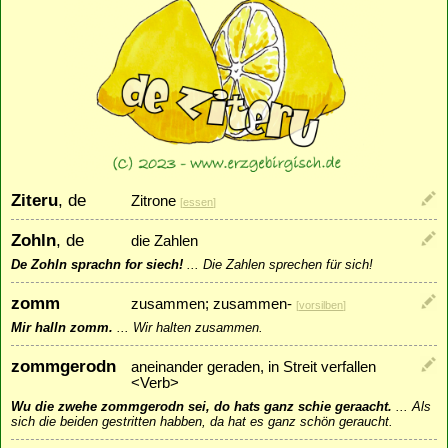
Ziteru
, de
Zitrone
[
essen
]
Zohln
, de
die Zahlen
De Zohln sprachn for siech!
...
Die Zahlen sprechen für sich!
zomm
zusammen; zusammen-
[
vorsilben
]
Mir halln zomm.
...
Wir halten zusammen.
zommgerodn
aneinander geraden, in Streit verfallen
<Verb>
Wu die zwehe zommgerodn sei, do hats ganz schie geraacht.
...
Als
sich die beiden gestritten habben, da hat es ganz schön geraucht.