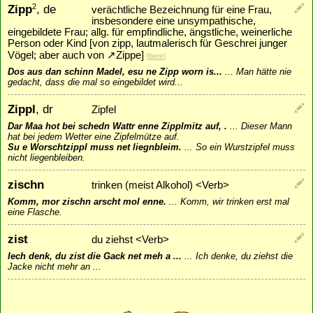
Zipp
, de
2
verächtliche Bezeichnung für eine Frau,
insbesondere eine unsympathische,
eingebildete Frau; allg. für empfindliche, ängstliche, weinerliche
Person oder Kind [von zipp, lautmalerisch für Geschrei junger
Vögel; aber auch von
↗
Zippe
]
[
tiere
]
Dos aus dan schinn Madel, esu ne Zipp worn is...
...
Man hätte nie
gedacht, dass die mal so eingebildet wird...
Zippl
, dr
Zipfel
Dar Maa hot bei schedn Wattr enne Zipplmitz auf, .
...
Dieser Mann
hat bei jedem Wetter eine Zipfelmütze auf.
Su e Worschtzippl muss net liegnbleim.
...
So ein Wurstzipfel muss
nicht liegenbleiben.
zischn
trinken (meist Alkohol) <Verb>
Komm, mor zischn arscht mol enne.
...
Komm, wir trinken erst mal
eine Flasche.
zist
du ziehst <Verb>
Iech denk, du zist die Gack net meh a ...
...
Ich denke, du ziehst die
Jacke nicht mehr an ...