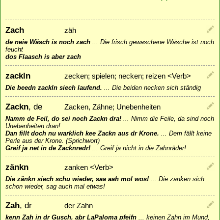
Zach
zäh
de neie Wäsch is noch zach
...
Die frisch gewaschene Wäsche ist noch
feucht
dos Flaasch is aber zach
zackln
zecken; spielen; necken; reizen <Verb>
Die beedn zackln siech laufend.
...
Die beiden necken sich ständig
Zackn
, de
Zacken, Zähne; Unebenheiten
Namm de Feil, do sei noch Zackn dra!
...
Nimm die Feile, da sind noch
Unebenheiten dran!
Dan fillt doch nu warklich kee Zackn aus dr Krone.
...
Dem fällt keine
Perle aus der Krone. (Sprichwort)
Greif ja net in de Zacknredr!
...
Greif ja nicht in die Zahnräder!
zänkn
zanken <Verb>
Die zänkn siech schu wieder, saa aah mol wos!
...
Die zanken sich
schon wieder, sag auch mal etwas!
Zah
, dr
der Zahn
kenn Zah in dr Gusch, abr LaPaloma pfeifn
...
keinen Zahn im Mund,