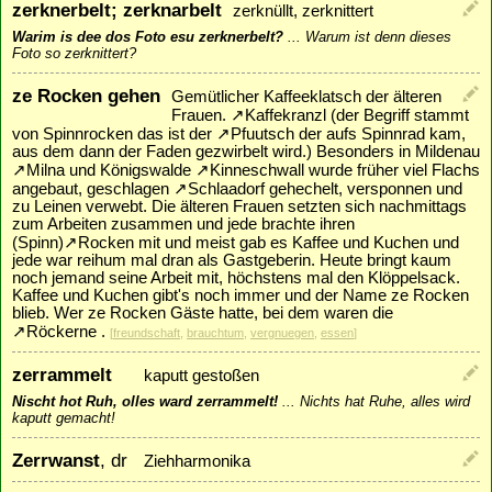
zerknerbelt; zerknarbelt
zerknüllt, zerknittert
Warim is dee dos Foto esu zerknerbelt?
...
Warum ist denn dieses
Foto so zerknittert?
ze Rocken gehen
Gemütlicher Kaffeeklatsch der älteren
Frauen.
↗
Kaffekranzl
(der Begriff stammt
von Spinnrocken das ist der
↗
Pfuutsch
der aufs Spinnrad kam,
aus dem dann der Faden gezwirbelt wird.) Besonders in Mildenau
↗
Milna
und Königswalde
↗
Kinneschwall
wurde früher viel Flachs
angebaut, geschlagen
↗
Schlaadorf
gehechelt, versponnen und
zu Leinen verwebt. Die älteren Frauen setzten sich nachmittags
zum Arbeiten zusammen und jede brachte ihren
(Spinn)
↗
Rocken
mit und meist gab es Kaffee und Kuchen und
jede war reihum mal dran als Gastgeberin. Heute bringt kaum
noch jemand seine Arbeit mit, höchstens mal den Klöppelsack.
Kaffee und Kuchen gibt's noch immer und der Name ze Rocken
blieb. Wer ze Rocken Gäste hatte, bei dem waren die
↗
Röckerne
.
[
freundschaft
,
brauchtum
,
vergnuegen
,
essen
]
zerrammelt
kaputt gestoßen
Nischt hot Ruh, olles ward zerrammelt!
...
Nichts hat Ruhe, alles wird
kaputt gemacht!
Zerrwanst
, dr
Ziehharmonika