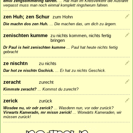
emol zengstimmering fahren.
...
Hat man im Kreisverkehr die Ausfahrt
verpasst muss man noch einmal komplett ringsherum fahren.
zen Huh; zen Schur
zum Hohn
Die machn dos zen Huh.
...
Die machen das, um dich zu ärgern.
zenischten kumme
zu nichts kommen, nichts fertig
bringen
Dr Paul is heit zenischten kumme
...
Paul hat heute nichts fertig
gebracht
ze nischtn
zu nichts
Dar hot ze nischtn Gschick.
...
Er hat zu nichts Geschick.
zeracht
zurecht
Kimmste zeracht?
...
Kommst du zurecht?
zerick
zurück
Wosdee nu, vir odr zerick?
...
Wasdenn nun, vor oder zurück?
Virwarts Kameradn, mr missn zerick!
...
Worwärts Kameraden, wir
müssen zurück!