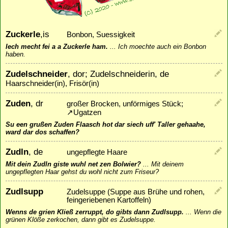
Zuckerle
,is
Bonbon, Suessigkeit
Iech mecht fei a a Zuckerle ham.
...
Ich moechte auch ein Bonbon
haben.
Zudelschneider
, dor; Zudelschneiderin, de
Haarschneider(in), Frisör(in)
Zuden
, dr
großer Brocken, unförmiges Stück;
↗
Ugatzen
Su een grußen Zuden Flaasch hot dar siech uff' Taller gehaahe,
ward dar dos schaffen?
Zudln
, de
ungepflegte Haare
Mit dein Zudln giste wuhl net zen Bolwier?
...
Mit deinem
ungepflegten Haar gehst du wohl nicht zum Friseur?
Zudlsupp
Zudelsuppe (Suppe aus Brühe und rohen,
feingeriebenen Kartoffeln)
Wenns de grien Kließ zerruppt, do gibts dann Zudlsupp.
...
Wenn die
grünen Klöße zerkochen, dann gibt es Zudelsuppe.