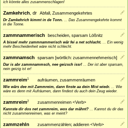
ich könnte alles zusammenschlagen!
Zamkehrich
, dr
Abfall, Zusammengekehrtes
Dr Zamkehrich kimmt in de Tonn.
...
Das Zusammengekehrte kommt
in die Tonne.
zammnammerisch
bescheiden, sparsam Lößnitz
A bissel mehr zammnammerisch wär fei a net schlacht.
...
Ein wenig
mehr Bescheidenheit wäre nicht schlecht.
zammnamsch
sparsam [wörtlich: zusammennehmerisch]
Dar is abr zammnammsch, nee geizsch issr!
...
Der ist aber sparsam,
nein geizig ist er!
zammreim
1
aufräumen, zusammenräumen
Wie wärs dee mit Zammreim, dann finste aa dein Mist wiedr.
...
Wie
wäre es denn mit Aufräumen, dann findest du auch dein Zeug wieder.
zammreim
2
zusammenreimen <Verb>
Kannste dir dos net zammreim, wos dar mähnt?
...
Kannst du dir das
nicht zusammenreimen, was er meint?
zammzehln
zusammenzählen; addieren <Verb>