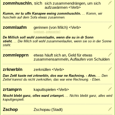
zommhuschln
, sich
sich zusammendrängen, um sich
aufzuwärmen <Verb>
Kumm, mr tu uffn Kanapee ewing zommhuschln.
...
Komm, wir
huscheln auf dem Sofa etwas zusammen.
zommlaafm
gerinnen (von Milch) <Verb>
[
speisen
,
zeitwoerter
]
De Millich soll wuhl zommlaafm, wenn die su in dr Sonn
stieht.
...
Die Milch soll wohl zusammenlaufen, wenn sie so in der Sonne
steht.
zommlepprn
etwas häuft sich an, Geld für etwas
zusammensammeln, Auflaufen von Schulden
zrknerbln
zerknüllen <Verb>
Dan Zettl kaste net zrknerbln, dos war ne Rachning. - Ahm.
...
Den
Zettel kannst du nicht zerknüllen, das war eine Rechnung. - Eben.
zrtamprn
kaputtspielen <Verb>
Nischt blebt ganz, olles ward zrtamprt.
...
Nichts bleibt ganz, alles wird
kaputtgespielt.
Zschop
Zschopau (Stadt)