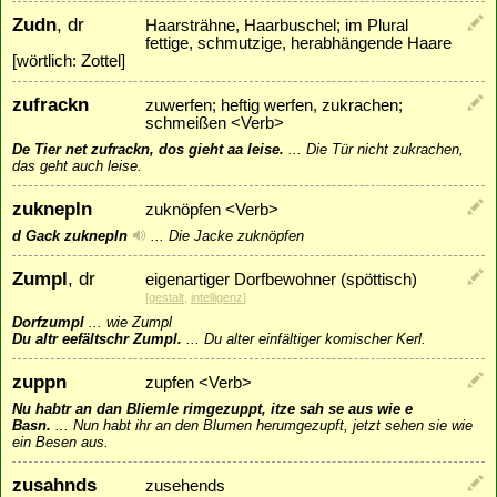
Zudn
, dr
Haarsträhne, Haarbuschel; im Plural
fettige, schmutzige, herabhängende Haare
[wörtlich: Zottel]
zufrackn
zuwerfen; heftig werfen, zukrachen;
schmeißen <Verb>
De Tier net zufrackn, dos gieht aa leise.
...
Die Tür nicht zukrachen,
das geht auch leise.
zuknepln
zuknöpfen <Verb>
d Gack zuknepln
...
Die Jacke zuknöpfen
Zumpl
, dr
eigenartiger Dorfbewohner (spöttisch)
[
gestalt
,
intelligenz
]
Dorfzumpl
...
wie Zumpl
Du altr eefältschr Zumpl.
...
Du alter einfältiger komischer Kerl.
zuppn
zupfen <Verb>
Nu habtr an dan Bliemle rimgezuppt, itze sah se aus wie e
Basn.
...
Nun habt ihr an den Blumen herumgezupft, jetzt sehen sie wie
ein Besen aus.
zusahnds
zusehends