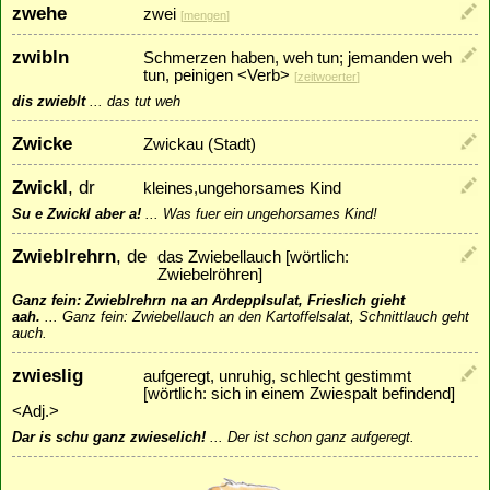
zwehe
zwei
[
mengen
]
zwibln
Schmerzen haben, weh tun; jemanden weh
tun, peinigen <Verb>
[
zeitwoerter
]
dis zwieblt
...
das tut weh
Zwicke
Zwickau (Stadt)
Zwickl
, dr
kleines,ungehorsames Kind
Su e Zwickl aber a!
...
Was fuer ein ungehorsames Kind!
Zwieblrehrn
, de
das Zwiebellauch [wörtlich:
Zwiebelröhren]
Ganz fein: Zwieblrehrn na an Ardepplsulat, Frieslich gieht
aah.
...
Ganz fein: Zwiebellauch an den Kartoffelsalat, Schnittlauch geht
auch.
zwieslig
aufgeregt, unruhig, schlecht gestimmt
[wörtlich: sich in einem Zwiespalt befindend]
<Adj.>
Dar is schu ganz zwieselich!
...
Der ist schon ganz aufgeregt.