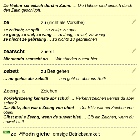
De Hiehnr sei eefach durchn Zaum.
...
Die Hühner sind einfach durch
den Zaun geschlüpft.
ze
zu (nicht als Vorsilbe)
ze zeitsch; ze spät
...
zu zeitig; zu spät
ze gung; ze viel; ze wing
...
zu Jung; zu viel; zu wenig
ze nischt ze gebraung
...
zu nichts zu gebrauchen
zearscht
zuerst
Mir standn zearscht do.
...
Wir standen zuerst hier.
zebett
zu Bett gehen
... nu giehts abr zebett!
...
... nun geht es aber ins Bett!
Zeeng
, is
Zeichen
Vorkehrszeeng kennste abr schu?
...
Verkehrszeichen kennst du aber
schon?
Dar Blitz, dos war e Zeeng von uhm!
...
Der Blitz war ein Zeichen von
oben!
Gibst mol e Zeeng, wenn de suweit bist!
...
Gib ein Zeichen, wenn du
soweit bist!
NEU
ze
↗
Fodn
giehe
emsige Betriebsamkeit