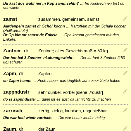
Du kast dos wuhl net in Kop zammzehln?
...
Im Kopfrechnen bist du
schwach!
zamst
zusammen, gemeinsam, samst
Aardeppeln zamst dr Schol kochn
...
Kartoffeln mit der Schale kochen
(Pellkartoffeln)
Dr Op kimmt zamst de Enkele.
...
Opa kommt gemeinsam mit den
Enkeln.
Zantner
, dr
Zentner; altes Gewichtsmaß = 50 kg
Dar hot bal 3 Zantner
↗
Lahmdgewicht
.
...
Der ist fast 3 Zentner (150
kg) schwer.
Zapm
, dr
Zapfen
en Zapm hamm
...
Pech haben, das Unglück auf seiner Seite haben
zappndustr
sehr dunkel, vorbei [siehe
↗
dustr
]
do is zappnduster
...
dann ist es aus; da ist nichts zu machen
zarrisch
zerrig, zickig, launisch, ungenießbar
Die war heit wiedr zarrisch.
...
Die war heute wieder zickig.
Zaum
, dr
der Zaun