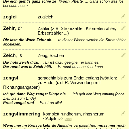
Bei eich gieht's ganz schie ze
↗
Fodn
↗
heite
.
...
Ganz schön was los
bei euch heute.
zeglei
zugleich
Zehlr
, dr
Zähler (z.B. Stromzähler, Kilometerzähler,
Erbsenzähler ...)
Die lasn die Woch Zehlr ab.
...
In dieser Woche werden die Stromzähler
abgelesen.
Zeich
, is
Zeug, Sachen
Dar hots Zeich drzu.
...
Er ist dazu geeignet, er kann es.
Dar rennt wos is Zeich hält.
...
Er rennt so schnell er kann.
zengst
geradehin bis zum Ende; entlang [wörtlich:
zu Ende] (i. d. R. Verwendung mit
Richtungsangaben)
Ich gih dann Wag zengst Dinge hie.
...
Ich geh den Weg entlang (ohne
Ziel, bis zum Ende)
Prost zengst rim!
...
Prost an alle!
zengstimmering
komplett rundherum, ringsherum
<Adjektiv>
[
orte
]
Wenn mer im Kreisverkehr de Ausfahrt verpasst hot, muss mer noch