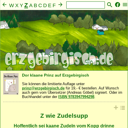
Z
W
X
Y
A
B
C
D
E
F
G
H
I
J
K
L
M
N
O
P
Q
R
S
T
U
V
Mensch
Seele
Geist
Familie
Gemeinschaft
·
·
·
·
·
Nahrung
Natur
Sonstiges
·
·
Dor klaane Prinz auf Erzgebirgisch
Sie können die limitierte Auflage unter
prinz@erzgebirgisch.de
für 19,- € bestellen. Auf Wunsch
auch gern vom Übersetzer (Andreas Göbel) signiert. Oder im
Buchhandel unter der
ISBN 9783947994298
.
Z wie Zudelsupp
Hoffentlich sei kaane Zudeln vom Kopp drinne