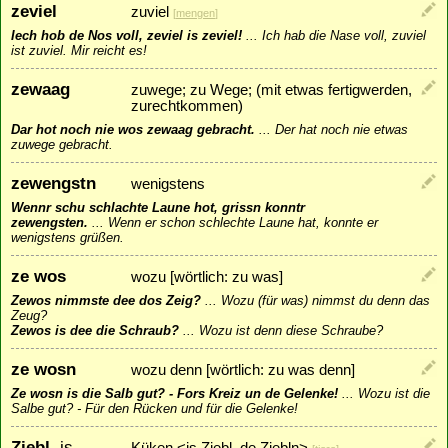
zeviel
zuviel
[
mengen
]
Iech hob de Nos voll, zeviel is zeviel!
...
Ich hab die Nase voll, zuviel
ist zuviel. Mir reicht es!
zewaag
zuwege; zu Wege; (mit etwas fertigwerden,
zurechtkommen)
Dar hot noch nie wos zewaag gebracht.
...
Der hat noch nie etwas
zuwege gebracht.
zewengstn
wenigstens
Wennr schu schlachte Laune hot, grissn konntr
zewengsten.
...
Wenn er schon schlechte Laune hat, konnte er
wenigstens grüßen.
ze wos
wozu [wörtlich: zu was]
Zewos nimmste dee dos Zeig?
...
Wozu (für was) nimmst du denn das
Zeug?
Zewos is dee die Schraub?
...
Wozu ist denn diese Schraube?
ze wosn
wozu denn [wörtlich: zu was denn]
Ze wosn is die Salb gut? - Fors Kreiz un de Gelenke!
...
Wozu ist die
Salbe gut? - Für den Rücken und für die Gelenke!
Ziebl
, is
Küken <is Ziebl, de Ziebln>