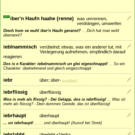
NEU
iber'n Haufn haahe (renne)
was umrennen,
verdrängen, umwerfen
Diech hom se wuhl iber'n Haufn gerannt?
...
Dich hat man wohl
überrannt?
ieblnammisch
verübelnd; etwas, was ein anderer tut, mit
Verärgerung aufnehmen, empfindlich darauf
reagieren
Dos is e Karakter: iebelnammisch un glei eigeschnappt!
...
So ein
Charakter: übelnehmend und gleich eingeschnappt
iebr
über; über-
[
vorsilben
]
iebrflissig
überflüssig
Wos is meh als flissig? - Dei Gelapp, dos is iebrflissig!
...
Was ist
mehr als flüssig? - Dein dummes Gerede, das ist überflüssig!
iebrhaupt
überhaupt
... un iebrhaupt!
...
... und überhaupt! (Ausruf bei Streit)
iebrlabbt
überlebt <Verb>