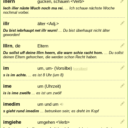
illern
gucken, schauen <Verb>
Iech iller näste Wuch noch ma rei.
...
Ich schaue nächste Woche
nochmal vorbei.
illr
älter <Adj.>
Du bist iebrhaupt net illr wurn!
...
Du bist überhaupt nicht älter
geworden!
Illrn
, de
Eltern
Du sollst uff deine Illrn heern, die warn schie racht hom.
...
Du sollst
deinen Eltern gehorchen, die werden schon Recht haben.
im
um, um- (Vorsilbe)
[
vorsilben
]
s is im achte.
...
es ist 8 Uhr (um 8)
ime
um (Uhrzeit)
is is ime zwelfe
...
es ist um zwölf
imedim
um und um
s gieht rund imedim
...
betrunken sein; es dreht im Kopf
imgiehe
umgehen <Verb>