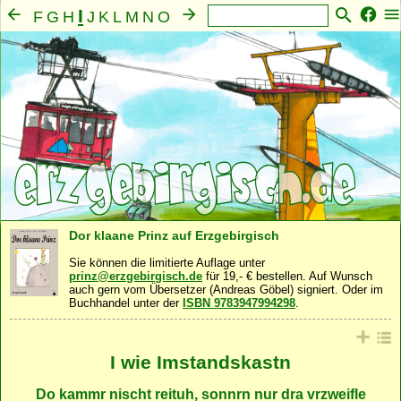
I
F
G
H
J
K
L
M
N
O
P
Q
R
S
T
U
V
W
X
Y
Z
A
B
C
D
E
Mensch
Seele
Geist
Familie
Gemeinschaft
·
·
·
·
·
Nahrung
Natur
Sonstiges
·
·
Dor klaane Prinz auf Erzgebirgisch
Sie können die limitierte Auflage unter
prinz@erzgebirgisch.de
für 19,- € bestellen. Auf Wunsch
auch gern vom Übersetzer (Andreas Göbel) signiert. Oder im
Buchhandel unter der
ISBN 9783947994298
.
I wie Imstandskastn
Do kammr nischt reituh, sonnrn nur dra vrzweifle