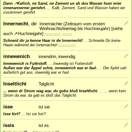
Dann
↗
Kallich
, ne Sand, ne Zement un ah dos Wasser hom mier
innenannernei geriehrt.
...
Kalk, Zement, Sand und Wasser haben wir
zusammen gerührt.
Innernecht
, de
Innernächte (Zeitraum vom ersten
Weihnachtsfeiertag bis Hochneujahr) [siehe
auch
↗
Huchneigahr
]
[
brauchtum
,
kirche
]
Schneid dir ja kenne Haar in de Innernecht!
...
Schneide Dir keine
Haare während der Innernächte!
[
brauchtum
]
innewenich
innendrin, inwendig
Innewenich is Futtrstoff.
...
Inwendig ist Futterstoff.
Außen war dar Äppel schie, innewenich war er faul.
...
Der Apfel sah
äußerlich gut aus, inwendig war er faul.
Inseltlicht
Talglicht
... wenn dr Strom wag war, do gobs bluß Inseltlicht.
...
... wenn kein
Strom da war, da gab es bloß das Talglicht.
isse
ist sie
Isse fort?
...
Ist sie fort?
issis
ist es