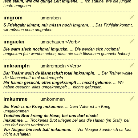
Iech staun, wie die gunge Leit imgiehe.
...
Ich staune, wie die jungen
Leute umgehen.
imgrom
umgraben
S Friehgahr kimmt, mir missn noch imgrom.
...
Das Frühjahr kommt,
wir müssen noch umgraben.
imguckn
umschauen <Verb>
Die warn siech nochmol imguckn.
...
Die werden sich nochmal
umgucken.(sie werden sehen, dass sie sich Illusionen gemacht haben)
imkrampln
umkrempeln <Verb>
Dar Träänr wollt de Mannschaft total imkrampln.
...
Der Trainer wollte
die Mannschaft total umkrempeln.
Mir hamm gesucht, olles imgekramplt ... nischt gefunne.
...
Wir
haben gesucht, alles umgekrempelt ... nichts gefunden.
imkumme
umkommen
Sei Vodr is im Krieg imkumme.
...
Sein Vater ist im Krieg
umgekommen.
Troiches Brut krieng de Hosn, bei uns darf nischt
imkumme.
...
Trockenes Brot kriegen bei uns die Hasen (im Stall), bei
uns darf nichts verderben.
Vur Neigier bie iech ball imkumme.
...
Vor Neugier konnte ich es fast
nicht aushalten.