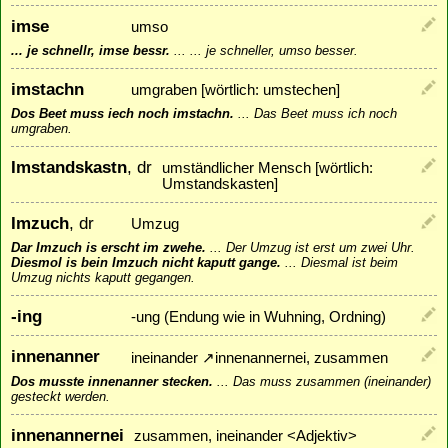
imse
umso
... je schnellr, imse bessr.
...
... je schneller, umso besser.
imstachn
umgraben [wörtlich: umstechen]
Dos Beet muss iech noch imstachn.
...
Das Beet muss ich noch
umgraben.
Imstandskastn
, dr
umständlicher Mensch [wörtlich:
Umstandskasten]
Imzuch
, dr
Umzug
Dar Imzuch is erscht im zwehe.
...
Der Umzug ist erst um zwei Uhr.
Diesmol is bein Imzuch nicht kaputt gange.
...
Diesmal ist beim
Umzug nichts kaputt gegangen.
-ing
-ung (Endung wie in Wuhning, Ordning)
innenanner
ineinander
↗
innenannernei
, zusammen
Dos musste innenanner stecken.
...
Das muss zusammen (ineinander)
gesteckt werden.
innenannernei
zusammen, ineinander <Adjektiv>