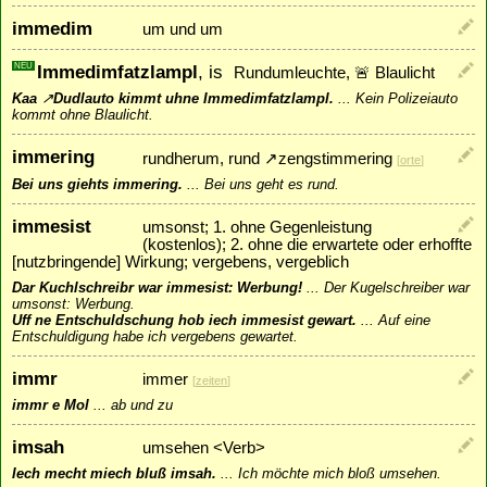
immedim
um und um
NEU
Immedimfatzlampl
, is
Rundumleuchte, 🚨 Blaulicht
Kaa
↗
Dudlauto
kimmt uhne Immedimfatzlampl.
...
Kein Polizeiauto
kommt ohne Blaulicht.
immering
rundherum, rund
↗
zengstimmering
[
orte
]
Bei uns giehts immering.
...
Bei uns geht es rund.
immesist
umsonst; 1. ohne Gegenleistung
(kostenlos); 2. ohne die erwartete oder erhoffte
[nutzbringende] Wirkung; vergebens, vergeblich
Dar Kuchlschreibr war immesist: Werbung!
...
Der Kugelschreiber war
umsonst: Werbung.
Uff ne Entschuldschung hob iech immesist gewart.
...
Auf eine
Entschuldigung habe ich vergebens gewartet.
immr
immer
[
zeiten
]
immr e Mol
...
ab und zu
imsah
umsehen <Verb>
Iech mecht miech bluß imsah.
...
Ich möchte mich bloß umsehen.