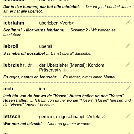
Dar is itze hunnert, dar hot olle iebrlabbt.
...
Der ist jetzt hundert Jahre
alt, er hat alle überlebt.
iebrlahm
überleben <Verb>
Schlimm? - Mor warns iebrlahm!
...
Schlimm? - Wir werden es
überleben!
iebroll
überall
S is ieberoll dossalbe!
...
Es ist überall dasselbe!
Iebrziehr
, dr
der Überzieher (Mantel); Kondom,
Präservativ
{Ībǝrtsīhɔr}
Es regnt, namm en Iebrziehr.
...
Es regnet, nimm einen Mantel.
iech
ich
Iech bin von do har wo de "Hosen" Husen haßen un den "Hasen"
Hosen haßen.
...
Ich bin von da her wo die "Hosen" "Husen" heissen und
die "Hasen" "Hosen" heissen
ietzsch
gemein; eingeschnappt <Adjektiv>
War mor net ietzsch!
...
Nicht so gemein werden!