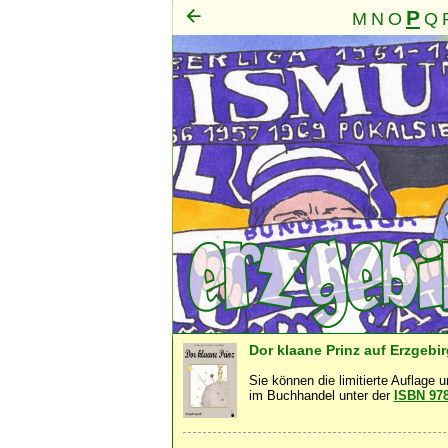
P
M
N
O
Q
Mensch
·
Dor klaane Prinz auf Erzgebi
Sie können die limitierte Auflage 
im Buchhandel unter der
ISBN 97