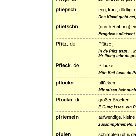
pfiepsch
eng, kurz, dürftig, 
Dos Klaad gieht net,
pfietschn
(durch Reibung) ei
Erngdwos pfietscht 
Pfitz
, de
Pfütze j
in de Pfitz tratn
...
i
Mr flieng iebr de gr
Pfleck
, de
Pflöcke
Mitn Beil tuste de P
pflockn
pflücken
Mir missn heit nuch
Pfockn
, dr
großer Brocken
E Gung isses, ein P
pfriemeln
aufwendige, kleine 
zusammpfriemeln, z
pfuien
schimpfen (pfui, da