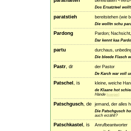
parathalten
bereithalten <Verb
Dos Ersatzteel wollt
paratstieh
bereitstehen (wie 
Die wolltn schu pa
Pardong
Pardon; Nachsicht,
Dar kennt kaa Pard
partu
durchaus, unbedingt
Die bleede Flasch wi
Pastr
, dr
der Pastor
De Karch war voll u
Patschel
, is
kleine, weiche Han
de Klaane hot schie
Hände
[
koerper
]
Patschgusch
, de
jemand, der alles 
Die Patschgusch hot
auch erzählt?
Patschkastel
, is
Anrufbeantworter