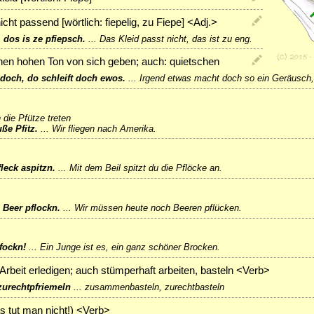
nicht passend [wörtlich: fiepelig, zu Fiepe] <Adj.>
 dos is ze pfiepsch.
...
Das Kleid passt nicht, das ist zu eng.
nen hohen Ton von sich geben; auch: quietschen
doch, do schleift doch ewos.
...
Irgend etwas macht doch so ein Geräusch, 
n die Pfütze treten
uße Pfitz.
...
Wir fliegen nach Amerika.
fleck aspitzn.
...
Mit dem Beil spitzt du die Pflöcke an.
 Beer pflockn.
...
Wir müssen heute noch Beeren pflücken.
fockn!
...
Ein Junge ist es, ein ganz schöner Brocken.
Arbeit erledigen; auch stümperhaft arbeiten, basteln <Verb>
urechtpfriemeln
...
zusammenbasteln, zurechtbasteln
s tut man nicht!) <Verb>