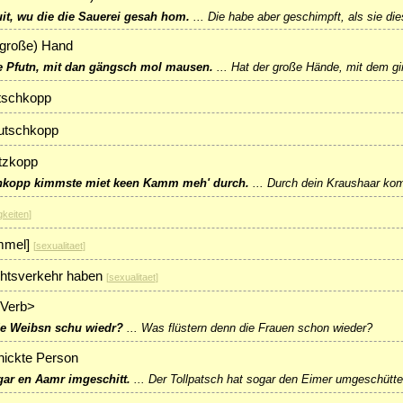
it, wu die die Sauerei gesah hom.
...
Die habe aber geschimpft, als sie d
 große) Hand
ße Pfutn, mit dan gängsch mol mausen.
...
Hat der große Hände, mit dem gi
tschkopp
utschkopp
tzkopp
hkopp kimmste miet keen Kamm meh' durch.
...
Durch dein Kraushaar ko
gkeiten
]
mmel]
[
sexualitaet
]
htsverkehr haben
[
sexualitaet
]
<Verb>
e Weibsn schu wiedr?
...
Was flüstern denn die Frauen schon wieder?
hickte Person
gar en Aamr imgeschitt.
...
Der Tollpatsch hat sogar den Eimer umgeschütte