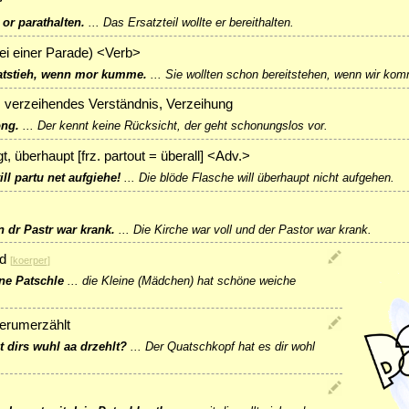
>
 or parathalten.
...
Das Ersatzteil wollte er bereithalten.
bei einer Parade) <Verb>
ratstieh, wenn mor kumme.
...
Sie wollten schon bereitstehen, wenn wir ko
 verzeihendes Verständnis, Verzeihung
ong.
...
Der kennt keine Rücksicht, der geht schonungslos vor.
, überhaupt [frz. partout = überall] <Adv.>
ll partu net aufgiehe!
...
Die blöde Flasche will überhaupt nicht aufgehen.
n dr Pastr war krank.
...
Die Kirche war voll und der Pastor war krank.
d
[
koerper
]
ne Patschle
...
die Kleine (Mädchen) hat schöne weiche
herumerzählt
 dirs wuhl aa drzehlt?
...
Der Quatschkopf hat es dir wohl