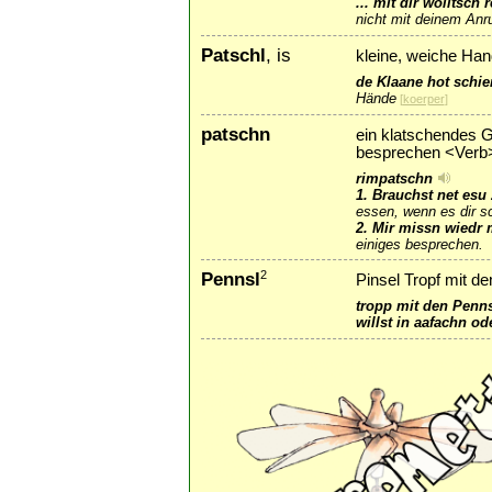
... mit dir wolltsch 
nicht mit deinem Anr
Patschl
, is
kleine, weiche Han
de Klaane hot schie
Hände
[
koerper
]
patschn
ein klatschendes G
besprechen <Ver
rimpatschn
1. Brauchst net esu
essen, wenn es dir s
2. Mir missn wiedr
einiges besprechen.
Pennsl
2
Pinsel Tropf mit d
tropp mit den Penn
willst in aafachn o