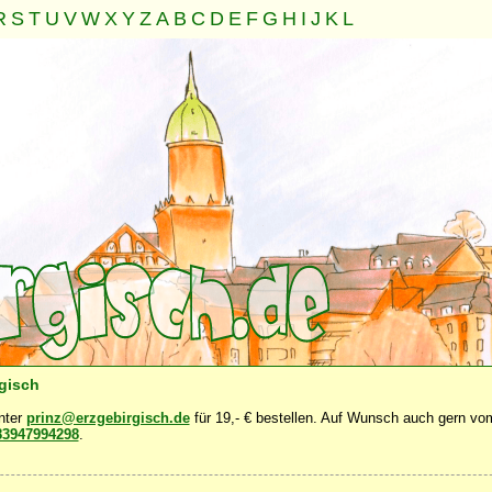
R
S
T
U
V
W
X
Y
Z
A
B
C
D
E
F
G
H
I
J
K
L
Familie
Gemeinschaft
Nahrung
Natur
Sonstiges
·
·
·
·
·
rgisch
unter
prinz@erzgebirgisch.de
für 19,- € bestellen. Auf Wunsch auch gern vom
83947994298
.