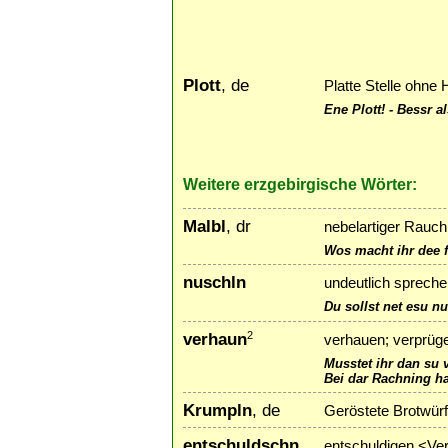
Plott
, de
Platte Stelle ohne
Ene Plott! - Bessr a
Weitere erzgebirgische Wörter:
Malbl
, dr
nebelartiger Rauc
Wos macht ihr dee f
nuschln
undeutlich sprechen
Du sollst net esu n
verhaun
2
verhauen; verprüge
Musstet ihr dan su
Bei dar Rachning h
Krumpln
, de
Geröstete Brotwürfe
entschuldschn
entschuldigen <Ve