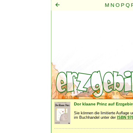
M
N
O
P
Q
Mensch
Seele
Geist
·
·
Dor klaane Prinz auf Erzgebi
Sie können die limitierte Auflage 
im Buchhandel unter der
ISBN 97