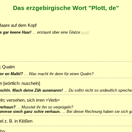
Das erzgebirgische Wort "Plott, de"
 Haare auf dem Kopf
ls gar keene Haar!
...
erstaunt über eine Glatze
[
kopf
]
h; Qualm
or en Malbl?
...
Was macht ihr denn für einen Qualm?
 [wörtlich: nuscheln]
uschln. Mach deine Zäh ausenannr!
...
Du sollst nicht so undeutlich sprec
ln; versehen, sich irren <Verb>
 verhaun?
...
Musstet ihr ihn so verprügeln?
ammse siech ganz schie verhaun.
...
Bei dieser Rechnung haben sie sich ga
l z. B. in Klößen
rb>