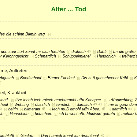
Alter ... Tod
Wies die schinn Blimln wag.
[
›
]
 den sanr Lorf kennt mr sich ferchten
draksch
Battlr
Im die gruße 
[
›
]
[
›
]
[
›
]
r Kerchngesicht
Schmattlich
Schüppelmienel
Hanschich
treiharz'
[
›
]
[
›
]
[
›
]
[
›
]
me, Auftreten
chgusch
Boodschoof
Eemer Fandast
Dis is ä ganscheener Kribl
K
[
›
]
[
›
]
[
›
]
[
›
]
›
]
it, Krankheit
ichtl.
Itze leech iech miech erschtemohl uffn Kanapee.
↗
Kupwehting
, 
[
›
]
[
›
]
chedl
Wehting
dusslich
termlich
damisch
mir is gonz du
[
›
]
[
›
]
[
›
]
[
›
]
[
›
]
beitln
blimerant
Iech muß emohl uffn Abee.
därmlich
[
›
]
[
›
]
[
›
]
[
›
]
[
›
ch
Hanschich
hetschern
ich bi wohl offn Mudwurf getratn
treiharz'
[
›
]
[
›
]
[
›
]
[
›
]
[
›
]
rchkittl
Guckrts
Dan Lumich kennt ich drschlong!
[
›
]
[
›
]
[
›
]