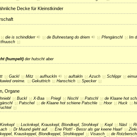
hnliche Decke für Kleinstkinder
schaft
die is schindlderr
de Buhnestang do driem
Pfengärschl
Im d
[
›
]
[
›
]
[
›
]
[
›
]
tfruusch
[
›
]
cht (humpelt)
der hutscht aber
tt
Gackl
Mitz
aufhuckln
auftakln
Azuch
Schlippr
eimu
[
›
]
[
›
]
[
›
]
[
›
]
[
›
]
[
›
]
[
›
]
Huwied oreime.
Gekuttrich
Hanschich
Specker
[
›
]
[
›
]
[
›
]
[
›
]
n, Organe
hniebl
Buckl
X-Baa
Priegl
Nischl
Patschl
de Klaane hot sch
[
›
]
[
›
]
[
›
]
[
›
]
[
›
]
[
›
]
gärschl
Patschel
de Klaane hot schiene Patschle
Hoor
Huck
h
[
›
]
[
›
]
[
›
]
[
›
]
[
›
]
ruchtel
[
›
]
Kinrkepl
Locknkepl, Krauskepl, Blondkepl, Strohkepl
Kepl
Näsl
R
[
›
]
[
›
]
[
›
]
[
›
]
ach
Dr Muund gieht auf.
Ene Plott! - Bessr als gar keene Haar!
Zink
[
›
]
[
›
]
[
›
]
keppel, Krauskeppel, Blondkeppel, Strohkeppel
Visasch
de Rotzbersch
[
›
]
[
›
]