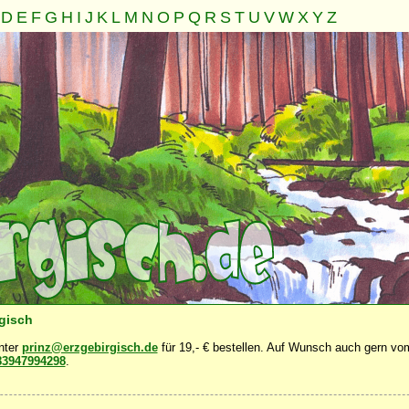
D
E
F
G
H
I
J
K
L
M
N
O
P
Q
R
S
T
U
V
W
X
Y
Z
e
Geist
Familie
Gemeinschaft
Nahrung
Natur
Sons
·
·
·
·
·
·
rgisch
unter
prinz@erzgebirgisch.de
für 19,- € bestellen. Auf Wunsch auch gern vom
83947994298
.