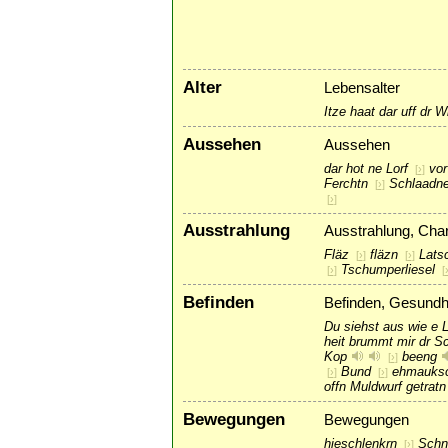
Alter
Lebensalter
Itze haat dar uff dr 
Aussehen
Aussehen
dar hot ne Lorf
vor
[
›
]
Ferchtn
Schlaadne
[
›
]
[
›
]
Ausstrahlung
Ausstrahlung, Char
Fläz
fläzn
Lats
[
›
]
[
›
]
Tschumperliesel
[
›
]
[
Befinden
Befinden, Gesundhe
Du siehst aus wie e L
heit brummt mir dr S
Kop
beeng
[
›
]
Bund
ehmauks
[
›
]
[
›
]
offn Muldwurf getratn
Bewegungen
Bewegungen
hieschlenkrn
Schna
[
›
]