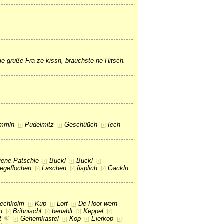
ie gruße Fra ze kissn, brauchste ne Hitsch.
mmln
Pudelmitz
Geschüüch
Iech
[
›
]
[
›
]
[
›
]
iene Patschle
Buckl
Buckl
[
›
]
[
›
]
[
›
]
iegeflochen
Laschen
fisplich
Gackln
[
›
]
[
›
]
[
›
]
iechkolm
Kup
Lorf
De Hoor wern
[
›
]
[
›
]
[
›
]
n
Brihnischl
benablt
Keppel
[
›
]
[
›
]
[
›
]
[
›
]
t
Gehernkastel
Kop
Eierkop
[
›
]
[
›
]
[
›
]
[
›
]