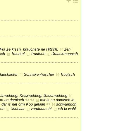
Fra ze kissn, brauchste ne Hitsch.
zen
[
›
]
sch
Truchtel
Truutsch
Draackmunnich
[
›
]
[
›
]
[
›
]
lapskanter
Schnakenhascher
Truutsch
[
›
]
[
›
]
Zähwehting, Kreizwehting, Bauchwehting
[
›
]
mm un damisch
mir is su damisch in
[
›
]
dar is net ofm Kop gefalln
schwumrich
]
[
›
]
sch
Uschaar
verpfuutscht
ich bi wohl
[
›
]
[
›
]
[
›
]