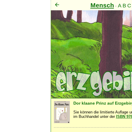
Mensch
A
B
C
·
Seel
Dor klaane Prinz auf Erzgebi
Sie können die limitierte Auflage 
im Buchhandel unter der
ISBN 97