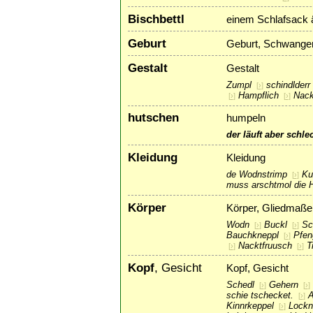
Bischbettl
einem Schlafsack ä
Geburt
Geburt, Schwanger
Gestalt
Gestalt
Zumpl
schindlderr
[
›
]
Hampflich
Nack
[
›
]
[
›
]
hutschen
humpeln
der läuft aber schle
Kleidung
Kleidung
de Wodnstrimp
Ku
[
›
]
muss arschtmol die 
Körper
Körper, Gliedmaße
Wodn
Buckl
Sc
[
›
]
[
›
]
Bauchkneppl
Pfen
[
›
]
Nacktfruusch
T
[
›
]
[
›
]
Kopf
, Gesicht
Kopf, Gesicht
Schedl
Gehern
[
›
]
[
›
]
schie tschecket.
A
[
›
]
Kinnrkeppel
Lockn
[
›
]