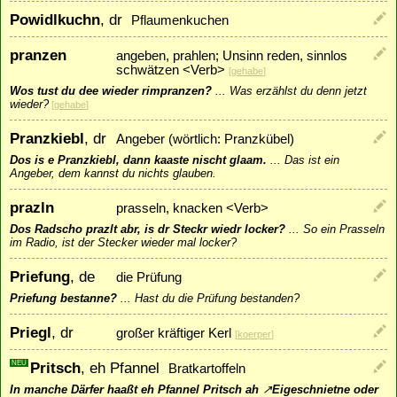
Powidlkuchn
, dr
Pflaumenkuchen
pranzen
angeben, prahlen; Unsinn reden, sinnlos
schwätzen <Verb>
[
gehabe
]
Wos tust du dee wieder rimpranzen?
...
Was erzählst du denn jetzt
wieder?
[
gehabe
]
Pranzkiebl
, dr
Angeber (wörtlich: Pranzkübel)
Dos is e Pranzkiebl, dann kaaste nischt glaam.
...
Das ist ein
Angeber, dem kannst du nichts glauben.
prazln
prasseln, knacken <Verb>
Dos Radscho prazlt abr, is dr Steckr wiedr locker?
...
So ein Prasseln
im Radio, ist der Stecker wieder mal locker?
Priefung
, de
die Prüfung
Priefung bestanne?
...
Hast du die Prüfung bestanden?
Priegl
, dr
großer kräftiger Kerl
[
koerper
]
NEU
Pritsch
, eh Pfannel
Bratkartoffeln
In manche Därfer haaßt eh Pfannel Pritsch ah
↗
Eigeschnietne
oder