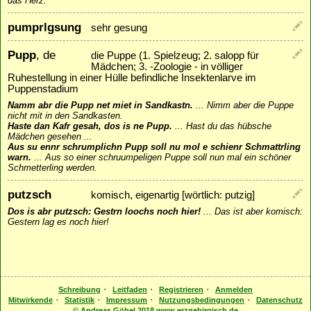
das Herz.
pumprlgsung
sehr gesung
Pupp
, de
die Puppe (1. Spielzeug; 2. salopp für
Mädchen; 3. -Zoologie - in völliger
Ruhestellung in einer Hülle befindliche Insektenlarve im
Puppenstadium
Namm abr die Pupp net miet in Sandkastn.
...
Nimm aber die Puppe
nicht mit in den Sandkasten.
Haste dan Kafr gesah, dos is ne Pupp.
...
Hast du das hübsche
Mädchen gesehen ...
Aus su ennr schrumplichn Pupp soll nu mol e schienr Schmattrling
warn.
...
Aus so einer schruumpeligen Puppe soll nun mal ein schöner
Schmetterling werden.
putzsch
komisch, eigenartig [wörtlich: putzig]
Dos is abr putzsch: Gestrn loochs noch hier!
...
Das ist aber komisch:
Gestern lag es noch hier!
·
·
·
Schreibung
Leitfaden
Registrieren
Anmelden
·
·
·
·
Mitwirkende
Statistik
Impressum
Nutzungsbedingungen
Datenschutz
© Andreas Göbel 2018 www.erzgebirgisch.de