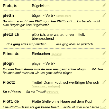
Plett
, is
Bügeleisen
plettn
bügeln <Verb>
[
taetigkeiten
]
Du nimmst wuhl zen Plättn gor kee Plättbratt?
...
Du benutzt wohl
zum Bügeln gar kein Bügelbrett?
pletzlich
plötzlich; unerwartet, unvermittelt,
überraschend
... dos ging alles su pletzlich.
...
... das ging alles so plötzlich.
Plins
, de
Eierkuchen
[
speisen
]
plogn
plagen <Verb>
Mit dan Baamstump musstn mor uns ganz schie plogn.
...
Mit dem
Baumstumpf mussten wir uns ganz schön plagen.
Plootz
Trottel, Dummkopf, schwerfälliger Mensch
[
wesenszug
,
intelligenz
]
Su e Plootz!
...
So ein Trottel!
[
intelligenz
]
Plott
, de
Platte Stelle ohne Haare auf dem Kopf
Ene Plott! - Bessr als gar keene Haar!
...
erstaunt über eine Glatze
[
kopf
]