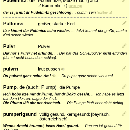
Pudelmitz
, de
Pudelmütze, Mütze (häufig auch
↗
Bummelmitz
)
[
kleidung
]
der is ja mit dr Pudelmitz geschloong
...
dumm sein
[
intelligenz
]
Pullmiss
großer, starker Kerl
Itze kimmt dar Pullmiss schu wieder.
...
Jetzt kommt der große, starke
Kerl schon wieder.
Pulvr
Pulver
Dar hot s Pulvr net drfundn.
...
Der hat das Schießpulver nicht erfunden
(der ist nicht besonders schlau).
pulvrn
laut pupsen
Du pulvrst ganz schie rim!
...
Du pupst ganz schön viel rum!
Pump
, de (auch: Plump)
die Pumpe
Iech hobs itze mit dr Pump, hot dr Doktr gesaht.
...
Ich habe es jetzt
mit dem Herzen, sagte der Arzt.
Die Plump läft abr net rischtsch.
...
Die Pumpe läuft aber nicht richtig.
pumperlgsund
völlig gesund, kerngesund; [bayrisch,
österreichisch]
Wenns Arschl brummt, isses Harzl gsund.
...
Pupsen ist gesund für