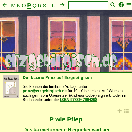
P
M
N
O
Q
R
S
T
U
V
W
X
Y
Z
A
B
C
D
E
F
G
H
I
J
K
L
Mensch
Seele
Geist
Familie
Gemeinschaft
·
·
·
·
·
Nahrung
Natur
Sonstiges
·
·
Dor klaane Prinz auf Erzgebirgisch
Sie können die limitierte Auflage unter
prinz@erzgebirgisch.de
für 19,- € bestellen. Auf Wunsch
auch gern vom Übersetzer (Andreas Göbel) signiert. Oder im
Buchhandel unter der
ISBN 9783947994298
.
P wie Pfiep
Dos ka mietunner e Hiegucker wart sei