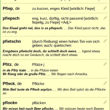
Pfiep
, de
zu kurzes, enges Kleid [wörtlich: Fiepe]
pfiepsch
eng, kurz, dürftig, nicht passend [wörtlich:
fiepelig, zu Fiepe] <Adj.>
Dos Klaad gieht net, dos is ze pfiepsch.
...
Das Kleid passt nicht, das
ist zu eng.
pfietschn
(durch Reibung) einen hohen Ton von sich
geben; auch: quietschen
Erngdwos pfietscht doch, do schleift doch ewos.
...
Irgend etwas
macht doch so ein Geräusch, da schleift doch etwas.
Pfitz
, de
Pfütze j
in de Pfitz tratn
...
in die Pfütze treten
Mr flieng iebr de gruße Pfitz.
...
Wir fliegen nach Amerika.
Pfleck
, de
Pflöcke
Mitn Beil tuste de Pfleck aspitzn.
...
Mit dem Beil spitzt du die Pflöcke
an.
pflockn
pflücken
Mir missn heit nuch Beer pflockn.
...
Wir müssen heute noch Beeren