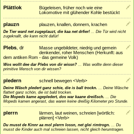
Plättlok
Bügeleisen, früher noch wie eine
Lokomotive mit glühender Kohle bestückt
plauzn
plauzen, knallen, donnern, krachen
De Tier ward net zugeplauzt, die kaa net drfier!
...
Die Tür wird nicht
zugeknallt, die kann nicht dafür!
Plebs
, dr
Masse ungebildeter, niedrig und gemein
denkender, roher Menschen (Herkunft: aus
dem antiken Rom - das gemeine Volk)
Wos wollt dee dar Plebs von dir wissn?
...
Was wollte denn dieser
primitive Mensch von dir wissen?
pledern
schnell bewegen <Verb>
Deine Wäsch pledert ganz schie, die is ball trockn.
...
Deine Wäsche
flattert ganz schön, die ist bald trocken.
Die Mopeds kame agepledert, dos war kaane dreißsch.
...
Die
Mopeds kamen angerast, das waren keine dreißig Kilometer pro Stunde.
plerrn
lärmen, laut weinen, schreien [wörtlich:
plärren] <Verb>
Du musst de Kinnr aa mol plerrn lossn, net glei rimtrogn.
...
Du
musst die Kinder auch mal schreien lassen, nicht gleich herumtragen.