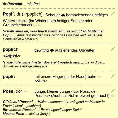
dr Rotzpopl
...
wie Popl
Popl
, dr (
↗
poplich
)
2
Schauer 🌧 heranziehendes heftiges
Wetterereignis (im Winter auch heftiger Schnee oder
Graupelschauer)
[
wetter
]
Schafft alles rei, wos treich bleim soll, es kimmt eh tichtscher
Popl.
...
Alles rein bringen was nicht nass werden darf, es ist ein
Unwetter im Anmarsch.
poplich
gewittrig 🌩 aufziehendes Unwetter
<Adjektiv>
's ward glei ganz finster, dos sieht poplich aus.
...
Es wird ganz
dunkel, es sieht gewittrig aus.
popln
mit einem Finger (in der Nase) bohren
<Verb>
Poss
, dor
Junge, kleiner Junge <dor Poss, de
Possen> (Auch als Schimpfwort gebraucht)
Glickt auf Possen!
...
Hallo zusammen! (vorwiegend an Männer im
Freundeskreis gerichtert)
Ihr elenden Possen!
...
Ihr nervigen/lästigen Kerle!
klaaner Poss
...
kleiner Junge