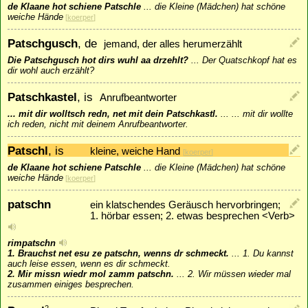
de Klaane hot schiene Patschle
...
die Kleine (Mädchen) hat schöne
weiche Hände
[
koerper
]
Patschgusch
, de
jemand, der alles herumerzählt
Die Patschgusch hot dirs wuhl aa drzehlt?
...
Der Quatschkopf hat es
dir wohl auch erzählt?
Patschkastel
, is
Anrufbeantworter
... mit dir wolltsch redn, net mit dein Patschkastl.
...
... mit dir wollte
ich reden, nicht mit deinem Anrufbeantworter.
Patschl
, is
kleine, weiche Hand
[
koerper
]
de Klaane hot schiene Patschle
...
die Kleine (Mädchen) hat schöne
weiche Hände
[
koerper
]
patschn
ein klatschendes Geräusch hervorbringen;
1. hörbar essen; 2. etwas besprechen <Verb>
rimpatschn
1. Brauchst net esu ze patschn, wenns dr schmeckt.
...
1. Du kannst
auch leise essen, wenn es dir schmeckt.
2. Mir missn wiedr mol zamm patschn.
...
2. Wir müssen wieder mal
zusammen einiges besprechen.