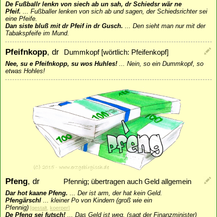
De Fußballr lenkn von siech ab un sah, dr Schiedsr wär ne
Pfeif.
...
Fußballer lenken von sich ab und sagen, der Schiedsrichter sei
eine Pfeife.
Dan siste bluß mit dr Pfeif in dr Gusch.
...
Den sieht man nur mit der
Tabakspfeife im Mund.
Pfeifnkopp
, dr
Dummkopf [wörtlich: Pfeifenkopf]
Nee, su e Pfeifnkopp, su wos Huhles!
...
Nein, so ein Dummkopf, so
etwas Hohles!
Pfeng
, dr
Pfennig; übertragen auch Geld allgemein
Dar hot kaane Pfeng.
...
Der ist arm, der hat kein Geld.
Pfengärschl
...
kleiner Po von Kindern (groß wie ein
Pfennig)
[
gestalt
,
koerper
]
De Pfeng sei futsch!
...
Das Geld ist weg. (sagt der Finanzminister)