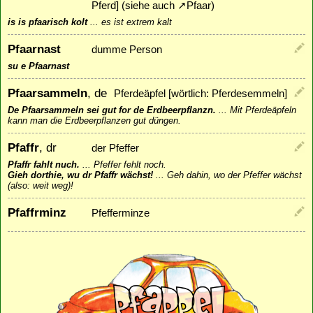
Pferd] (siehe auch
↗
Pfaar
)
is is pfaarisch kolt
...
es ist extrem kalt
Pfaarnast
dumme Person
su e Pfaarnast
Pfaarsammeln
, de
Pferdeäpfel [wörtlich: Pferdesemmeln]
De Pfaarsammeln sei gut for de Erdbeerpflanzn.
...
Mit Pferdeäpfeln
kann man die Erdbeerpflanzen gut düngen.
Pfaffr
, dr
der Pfeffer
Pfaffr fahlt nuch.
...
Pfeffer fehlt noch.
Gieh dorthie, wu dr Pfaffr wächst!
...
Geh dahin, wo der Pfeffer wächst
(also: weit weg)!
Pfaffrminz
Pfefferminze