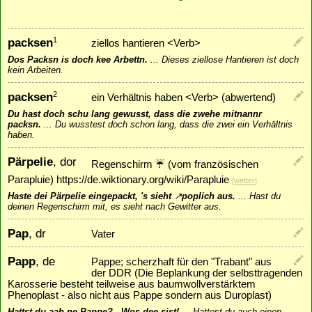
packsen
1
ziellos hantieren <Verb>
Dos Packsn is doch kee Arbettn.
...
Dieses ziellose Hantieren ist doch
kein Arbeiten.
packsen
2
ein Verhältnis haben <Verb> (abwertend)
Du hast doch schu lang gewusst, dass die zwehe mitnannr
packsn.
...
Du wusstest doch schon lang, dass die zwei ein Verhältnis
haben.
Pärpelie
, dor
Regenschirm ☔ (vom französischen
Parapluie) https://de.wiktionary.org/wiki/Parapluie
[
wetter
]
Haste dei Pärpelie eingepackt, 's sieht
↗
poplich
aus.
...
Hast du
deinen Regenschirm mit, es sieht nach Gewitter aus.
Pap
, dr
Vater
Papp
, de
Pappe; scherzhaft für den "Trabant" aus
der DDR (Die Beplankung der selbsttragenden
Karosserie besteht teilweise aus baumwollverstärktem
Phenoplast - also nicht aus Pappe sondern aus Duroplast)
Hattst du aah ne Pappe? - Wos dee sist!
...
Hattest du auch einen