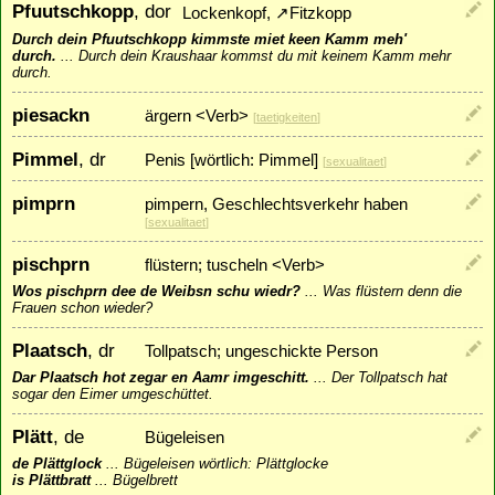
Pfuutschkopp
, dor
Lockenkopf,
↗
Fitzkopp
Durch dein Pfuutschkopp kimmste miet keen Kamm meh'
durch.
...
Durch dein Kraushaar kommst du mit keinem Kamm mehr
durch.
piesackn
ärgern <Verb>
[
taetigkeiten
]
Pimmel
, dr
Penis [wörtlich: Pimmel]
[
sexualitaet
]
pimprn
pimpern, Geschlechtsverkehr haben
[
sexualitaet
]
pischprn
flüstern; tuscheln <Verb>
Wos pischprn dee de Weibsn schu wiedr?
...
Was flüstern denn die
Frauen schon wieder?
Plaatsch
, dr
Tollpatsch; ungeschickte Person
Dar Plaatsch hot zegar en Aamr imgeschitt.
...
Der Tollpatsch hat
sogar den Eimer umgeschüttet.
Plätt
, de
Bügeleisen
de Plättglock
...
Bügeleisen wörtlich: Plättglocke
is Plättbratt
...
Bügelbrett