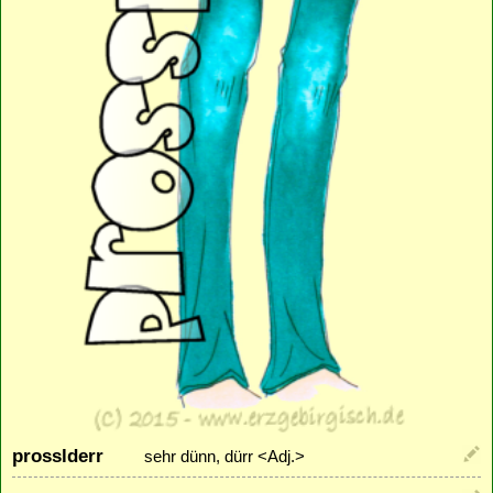
prosslderr
sehr dünn, dürr <Adj.>