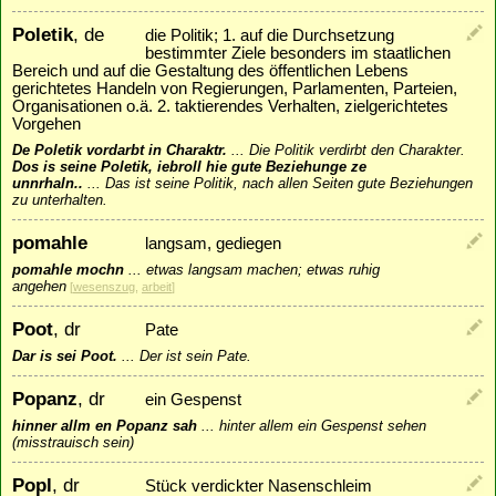
Poletik
, de
die Politik; 1. auf die Durchsetzung
bestimmter Ziele besonders im staatlichen
Bereich und auf die Gestaltung des öffentlichen Lebens
gerichtetes Handeln von Regierungen, Parlamenten, Parteien,
Organisationen o.ä. 2. taktierendes Verhalten, zielgerichtetes
Vorgehen
De Poletik vordarbt in Charaktr.
...
Die Politik verdirbt den Charakter.
Dos is seine Poletik, iebroll hie gute Beziehunge ze
unnrhaln..
...
Das ist seine Politik, nach allen Seiten gute Beziehungen
zu unterhalten.
pomahle
langsam, gediegen
pomahle mochn
...
etwas langsam machen; etwas ruhig
angehen
[
wesenszug
,
arbeit
]
Poot
, dr
Pate
Dar is sei Poot.
...
Der ist sein Pate.
Popanz
, dr
ein Gespenst
hinner allm en Popanz sah
...
hinter allem ein Gespenst sehen
(misstrauisch sein)
Popl
, dr
Stück verdickter Nasenschleim