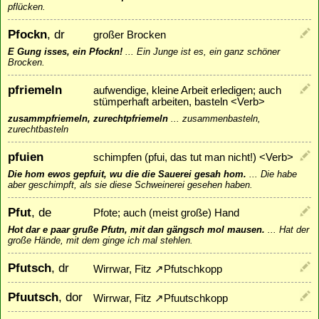
pflücken.
Pfockn
, dr
großer Brocken
E Gung isses, ein Pfockn!
...
Ein Junge ist es, ein ganz schöner
Brocken.
pfriemeln
aufwendige, kleine Arbeit erledigen; auch
stümperhaft arbeiten, basteln <Verb>
zusammpfriemeln, zurechtpfriemeln
...
zusammenbasteln,
zurechtbasteln
pfuien
schimpfen (pfui, das tut man nicht!) <Verb>
Die hom ewos gepfuit, wu die die Sauerei gesah hom.
...
Die habe
aber geschimpft, als sie diese Schweinerei gesehen haben.
Pfut
, de
Pfote; auch (meist große) Hand
Hot dar e paar gruße Pfutn, mit dan gängsch mol mausen.
...
Hat der
große Hände, mit dem ginge ich mal stehlen.
Pfutsch
, dr
Wirrwar, Fitz
↗
Pfutschkopp
Pfuutsch
, dor
Wirrwar, Fitz
↗
Pfuutschkopp