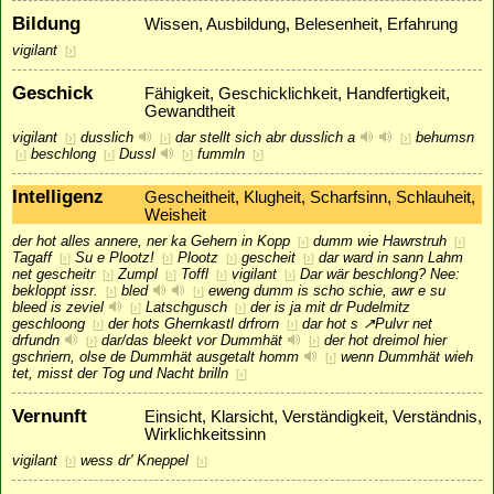
Bildung
Wissen, Ausbildung, Belesenheit, Erfahrung
vigilant
[
›
]
Geschick
Fähigkeit, Geschicklichkeit, Handfertigkeit,
Gewandtheit
vigilant
dusslich
dar stellt sich abr dusslich a
behumsn
[
›
]
[
›
]
[
›
]
beschlong
Dussl
fummln
[
›
]
[
›
]
[
›
]
[
›
]
Intelligenz
Gescheitheit, Klugheit, Scharfsinn, Schlauheit,
Weisheit
der hot alles annere, ner ka Gehern in Kopp
dumm wie Hawrstruh
[
›
]
[
›
]
Tagaff
Su e Plootz!
Plootz
gescheit
dar ward in sann Lahm
[
›
]
[
›
]
[
›
]
[
›
]
net gescheitr
Zumpl
Toffl
vigilant
Dar wär beschlong? Nee:
[
›
]
[
›
]
[
›
]
[
›
]
bekloppt issr.
bled
eweng dumm is scho schie, awr e su
[
›
]
[
›
]
bleed is zeviel
Latschgusch
der is ja mit dr Pudelmitz
[
›
]
[
›
]
geschloong
der hots Ghernkastl drfrorn
dar hot s
↗
Pulvr
net
[
›
]
[
›
]
drfundn
dar/das bleekt vor Dummhät
der hot dreimol hier
[
›
]
[
›
]
gschriern, olse de Dummhät ausgetalt homm
wenn Dummhät wieh
[
›
]
tet, misst der Tog und Nacht brilln
[
›
]
Vernunft
Einsicht, Klarsicht, Verständigkeit, Verständnis,
Wirklichkeitssinn
vigilant
wess dr' Kneppel
[
›
]
[
›
]