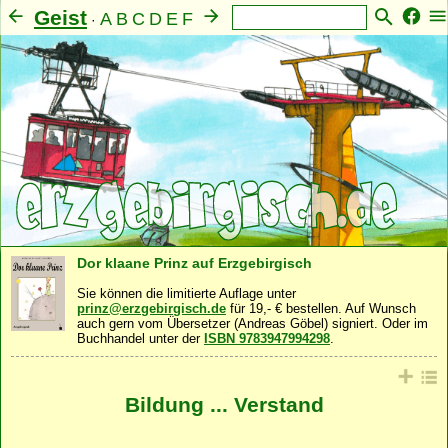
Geist
A
B
C
D
E
F
·
G
H
I
J
K
L
M
N
O
P
Q
R
S
T
U
V
W
X
Y
Z
Mensch
Seele
Familie
Gemeinschaft
Nahrung
·
·
·
·
·
Natur
Sonstiges
·
Dor klaane Prinz auf Erzgebirgisch
Sie können die limitierte Auflage unter
prinz@erzgebirgisch.de
für 19,- € bestellen. Auf Wunsch
auch gern vom Übersetzer (Andreas Göbel) signiert. Oder im
Buchhandel unter der
ISBN 9783947994298
.
Bildung ... Verstand