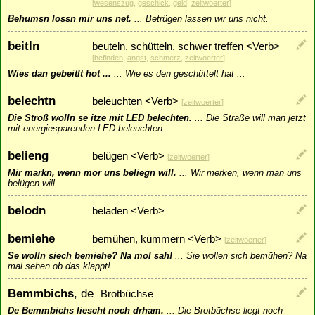
[
wesenszug
,
geschick
,
geld
,
zeitwoerter
]
Behumsn lossn mir uns net.
...
Betrügen lassen wir uns nicht.
beitln
beuteln, schütteln, schwer treffen <Verb>
[
befinden
,
angst
,
schmerz
,
zeitwoerter
]
Wies dan gebeitlt hot ...
...
Wie es den geschüttelt hat ...
belechtn
beleuchten <Verb>
[
zeitwoerter
]
Die Stroß wolln se itze mit LED belechten.
...
Die Straße will man jetzt
mit energiesparenden LED beleuchten.
belieng
belügen <Verb>
[
zeitwoerter
]
Mir markn, wenn mor uns beliegn will.
...
Wir merken, wenn man uns
belügen will.
belodn
beladen <Verb>
bemiehe
bemühen, kümmern <Verb>
[
zeitwoerter
]
Se wolln siech bemiehe? Na mol sah!
...
Sie wollen sich bemühen? Na
mal sehen ob das klappt!
Bemmbichs
, de
Brotbüchse
De Bemmbichs liescht noch drham.
...
Die Brotbüchse liegt noch