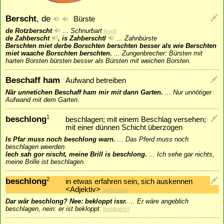
Berscht
, de
Bürste
de Rotzberscht
...
Schnurbart
[
kopf
]
de Zahberscht
, is Zahberschtl
...
Zahnbürste
Berschten miet derbe Borschten berschten besser als wie Berschten
miet waache Borschten berschten.
...
Zungenbrecher: Bürsten mit
harten Borsten bürsten besser als Bürsten mit weichen Borsten.
Beschaff ham
Aufwand betreiben
När unnetichen Beschaff ham mir mit dann Garten.
...
Nur unnötiger
Aufwand mit dem Garten.
beschlong
1
beschlagen; mit einem Beschlag versehen;
mit einer dünnen Schicht überzogen
Is Pfar muss noch beschlong warn.
...
Das Pferd muss noch
beschlagen weerden.
Iech sah gor nischt, meine Brill is beschlong.
...
Ich sehe gar nichts,
meine Brille ist beschlagen.
beschlong
2
in etwas erfahren sein, sich auskennen
<Adjektiv>
[
geschick
]
Dar wär beschlong? Nee: bekloppt issr.
...
Er wäre angeblich
beschlagen, nein: er ist bekloppt.
[
intelligenz
]