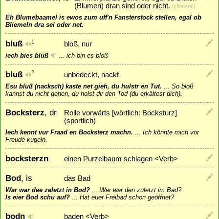
(Blumen) dran sind oder nicht.
[
pflanzen
]
Eh Blumebaamel is ewos zum uff'n Fansterstock stellen, egal ob
Bliemeln dra sei oder net.
bluß
1
bloß, nur
iech bies bluß
...
ich bin es bloß
bluß
2
unbedeckt, nackt
Esu bluß (nacksch) kaste net gieh, du hulstr en Tut.
...
So bloß
kannst du nicht gehen, du holst dir den Tod (du erkältest dich).
Bocksterz
, dr
Rolle vorwärts [wörtlich: Bocksturz]
(sportlich)
Iech kennt vur Fraad en Bocksterz machn.
...
Ich könnte mich vor
Freude kugeln.
bocksterzn
einen Purzelbaum schlagen <Verb>
Bod
, is
das Bad
War war dee zeletzt in Bod?
...
Wer war den zuletzt im Bad?
Is eier Bod schu auf?
...
Hat euer Freibad schon geöffnet?
bodn
baden <Verb>