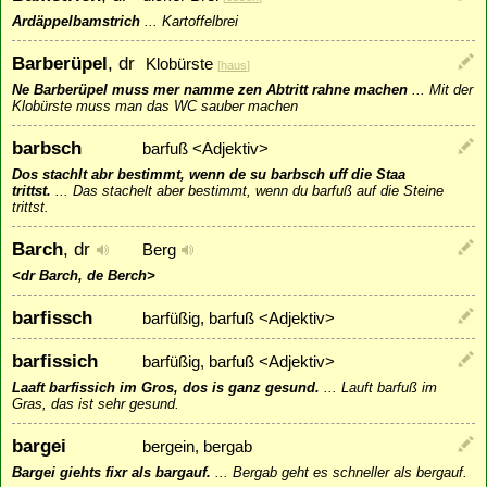
Ardäppelbamstrich
...
Kartoffelbrei
Barberüpel
, dr
Klobürste
[
haus
]
Ne Barberüpel muss mer namme zen Abtritt rahne machen
...
Mit der
Klobürste muss man das WC sauber machen
barbsch
barfuß <Adjektiv>
Dos stachlt abr bestimmt, wenn de su barbsch uff die Staa
trittst.
...
Das stachelt aber bestimmt, wenn du barfuß auf die Steine
trittst.
Barch
, dr
Berg
<dr Barch, de Berch>
barfissch
barfüßig, barfuß <Adjektiv>
barfissich
barfüßig, barfuß <Adjektiv>
Laaft barfissich im Gros, dos is ganz gesund.
...
Lauft barfuß im
Gras, das ist sehr gesund.
bargei
bergein, bergab
Bargei giehts fixr als bargauf.
...
Bergab geht es schneller als bergauf.