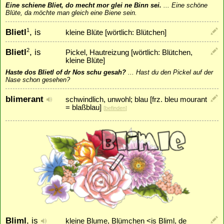
Eine schiene Bliet, do mecht mor glei ne Binn sei.
...
Eine schöne
Blüte, da möchte man gleich eine Biene sein.
Blietl
, is
1
kleine Blüte [wörtlich: Blütchen]
Blietl
, is
2
Pickel, Hautreizung [wörtlich: Blütchen,
kleine Blüte]
Haste dos Blietl of dr Nos schu gesah?
...
Hast du den Pickel auf der
Nase schon gesehen?
blimerant
schwindlich, unwohl; blau [frz. bleu mourant
= blaßblau]
[
befinden
]
Bliml
, is
kleine Blume, Blümchen <is Bliml, de