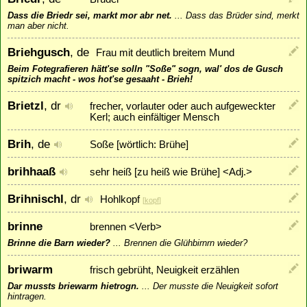
Dass die Briedr sei, markt mor abr net.
...
Dass das Brüder sind, merkt
man aber nicht.
Briehgusch
, de
Frau mit deutlich breitem Mund
Beim Fotegrafieren hätt'se solln "Soße" sogn, wal' dos de Gusch
spitzich macht - wos hot'se gesaaht - Brieh!
Brietzl
, dr
frecher, vorlauter oder auch aufgeweckter
Kerl; auch einfältiger Mensch
Brih
, de
Soße [wörtlich: Brühe]
brihhaaß
sehr heiß [zu heiß wie Brühe] <Adj.>
Brihnischl
, dr
Hohlkopf
[
kopf
]
brinne
brennen <Verb>
Brinne die Barn wieder?
...
Brennen die Glühbirnrn wieder?
briwarm
frisch gebrüht, Neuigkeit erzählen
Dar mussts briewarm hietrogn.
...
Der musste die Neuigkeit sofort
hintragen.