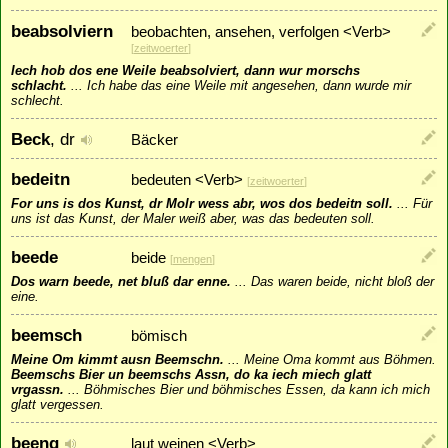
beabsolviern
beobachten, ansehen, verfolgen <Verb>
[
zeitwoerter
]
Iech hob dos ene Weile beabsolviert, dann wur morschs
schlacht.
...
Ich habe das eine Weile mit angesehen, dann wurde mir
schlecht.
Beck
, dr
Bäcker
bedeitn
bedeuten <Verb>
[
zeitwoerter
]
For uns is dos Kunst, dr Molr wess abr, wos dos bedeitn soll.
...
Für
uns ist das Kunst, der Maler weiß aber, was das bedeuten soll.
beede
beide
[
mengen
]
Dos warn beede, net bluß dar enne.
...
Das waren beide, nicht bloß der
eine.
beemsch
bömisch
Meine Om kimmt ausn Beemschn.
...
Meine Oma kommt aus Böhmen.
Beemschs Bier un beemschs Assn, do ka iech miech glatt
vrgassn.
...
Böhmisches Bier und böhmisches Essen, da kann ich mich
glatt vergessen.
beeng
laut weinen <Verb>