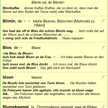
Blimln od. de Blimle>
Blimlkaffee
...
dünner Kaffee (Kaffee, der so dünn ist, dass man die
Blume auf dem Boden der Tasse sieht) oder Malzkaffee
Blimln
, de
kleine Blumen, Blümchen [Mehrzahl zu
↗
Bliml
]
Itze haat dar uff dr Wies die schinn Blimln wag.
...
Jetzt mäht der auf
der Wiese auch die schönen Blümchen ab.
[
alter
]
s zeing sich schi de Friedhufsblimln
...
Haare ergrauen
Blos
, de
Blase
<de Blos; de Blosn>
Iech hob wiedr Blosn an de Fiss.
...
Ich habe wieder Blasen an den
Füßen.
Iech muss mol, de Blos drickt.
...
Ich muss mal, die Blase drückt.
Dos zieht nuch Blosn!
...
Das gibt noch ein Nachspiel!
blosn
blasen
De Musikr totn wunnrbar von Turm blosn.
...
Die Musiker haben
wunderbar vom Turm geblasen.
De Polezeier hamm olle agehaln, olle musstn se blosn wagn
Alk..
...
Die Polizisten haben alle angehalten, sie mussten alle blasen
wegen des Alkohols.
Blumebaamel
, is
Zimmerpfanze generell, egal ob Blüten