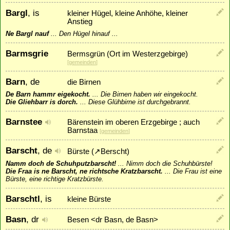
Bargl
, is
kleiner Hügel, kleine Anhöhe, kleiner
Anstieg
Ne Bargl nauf
...
Den Hügel hinauf ...
Barmsgrie
Bermsgrün (Ort im Westerzgebirge)
[
gemeinden
]
Barn
, de
die Birnen
De Barn hammr eigekocht.
...
Die Birnen haben wir eingekocht.
Die Gliehbarr is dorch.
...
Diese Glühbirne ist durchgebrannt.
Barnstee
Bärenstein im oberen Erzgebirge ; auch
Barnstaa
[
gemeinden
]
Barscht
, de
Bürste (
↗
Berscht
)
Namm doch de Schuhputzbarscht!
...
Nimm doch die Schuhbürste!
Die Fraa is ne Barscht, ne richtsche Kratzbarscht.
...
Die Frau ist eine
Bürste, eine richtige Kratzbürste.
Barschtl
, is
kleine Bürste
Basn
, dr
Besen <dr Basn, de Basn>