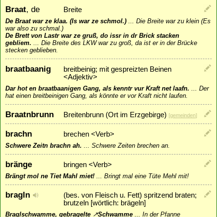
Braat
, de
Breite
De Braat war ze klaa. (Is war ze schmol.)
...
Die Breite war zu klein (Es
war also zu schmal.)
De Brett von Lastr war ze gruß, do issr in dr Brick stacken
gebliem.
...
Die Breite des LKW war zu groß, da ist er in der Brücke
stecken geblieben.
braatbaanig
breitbeinig; mit gespreizten Beinen
<Adjektiv>
Dar hot en braatbaanigen Gang, als kenntr vur Kraft net laafn.
...
Der
hat einen breitbeinigen Gang, als könnte er vor Kraft nicht laufen.
Braatnbrunn
Breitenbrunn (Ort im Erzgebirge)
[
gemeinden
]
brachn
brechen <Verb>
Schwere Zeitn brachn ah.
...
Schwere Zeiten brechen an.
bränge
bringen <Verb>
Brängt mol ne Tiet Mahl miet!
...
Bringt mal eine Tüte Mehl mit!
bragln
(bes. von Fleisch u. Fett) spritzend braten;
brutzeln [wörtlich: brägeln]
Braglschwamme, gebragelte
↗
Schwamme
...
In der Pfanne