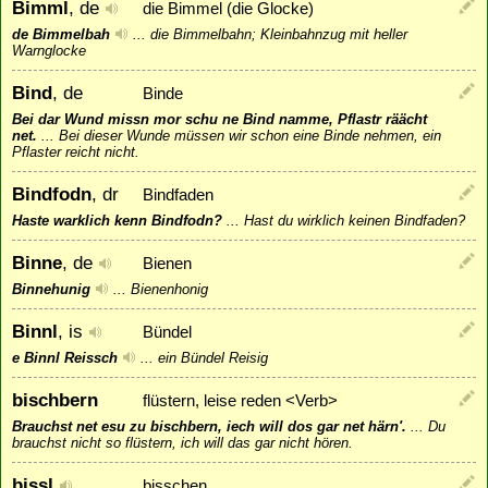
Bimml
, de
die Bimmel (die Glocke)
de Bimmelbah
...
die Bimmelbahn; Kleinbahnzug mit heller
Warnglocke
Bind
, de
Binde
Bei dar Wund missn mor schu ne Bind namme, Pflastr räächt
net.
...
Bei dieser Wunde müssen wir schon eine Binde nehmen, ein
Pflaster reicht nicht.
Bindfodn
, dr
Bindfaden
Haste warklich kenn Bindfodn?
...
Hast du wirklich keinen Bindfaden?
Binne
, de
Bienen
Binnehunig
...
Bienenhonig
Binnl
, is
Bündel
e Binnl Reissch
...
ein Bündel Reisig
bischbern
flüstern, leise reden <Verb>
Brauchst net esu zu bischbern, iech will dos gar net härn'.
...
Du
brauchst nicht so flüstern, ich will das gar nicht hören.
bissl
bisschen