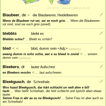
Blaubeer
, de
die Blaubeeren, Heidelbeeren
Wenn de Blaubeer rut sei, sei se noch grie.
...
Wenn die Blaubeeren
rot sind, sind sie noch grün (unreif).
blebbts
bleibt es
Blebbts schie?
...
Bleibt es schön?
bled
blöd, dumm sein <Adj.>
[
intelligenz
]
eweng dumm is scho schie, awr e su bleed is zeviel
...
extrem
dumm sein
[
intelligenz
]
Bleekers
, dr
lauter Aufschrei
en Bleekers mochn
...
laut aufschreien
Bleekgusch
, de
Schreihals
Wos haast Bleekgusch, dar härt schlacht un redt ahm e bill
lautr.
...
Was heißt Schreihals, der hört schlecht und spricht eben etwas
lauter.
Senne Fraa is abr aa su ne Bleekgusch!
...
Seine Frau ist aber auch so
ein Schreihals!