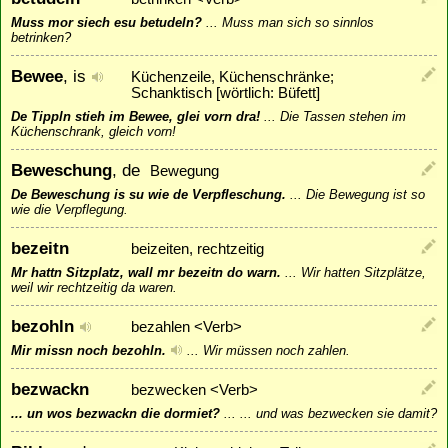
Muss mor siech esu betudeln?
...
Muss man sich so sinnlos
betrinken?
Bewee
, is
Küchenzeile, Küchenschränke;
Schanktisch [wörtlich: Büfett]
De Tippln stieh im Bewee, glei vorn dra!
...
Die Tassen stehen im
Küchenschrank, gleich vorn!
Beweschung
, de
Bewegung
De Beweschung is su wie de Verpfleschung.
...
Die Bewegung ist so
wie die Verpflegung.
bezeitn
beizeiten, rechtzeitig
Mr hattn Sitzplatz, wall mr bezeitn do warn.
...
Wir hatten Sitzplätze,
weil wir rechtzeitig da waren.
bezohln
bezahlen <Verb>
Mir missn noch bezohln.
...
Wir müssen noch zahlen.
bezwackn
bezwecken <Verb>
... un wos bezwackn die dormiet?
...
... und was bezwecken sie damit?