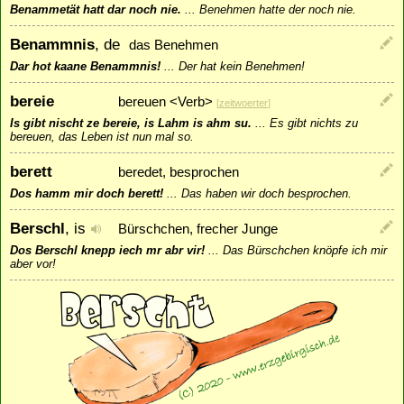
Benammetät hatt dar noch nie.
...
Benehmen hatte der noch nie.
Benammnis
, de
das Benehmen
Dar hot kaane Benammnis!
...
Der hat kein Benehmen!
bereie
bereuen <Verb>
[
zeitwoerter
]
Is gibt nischt ze bereie, is Lahm is ahm su.
...
Es gibt nichts zu
bereuen, das Leben ist nun mal so.
berett
beredet, besprochen
Dos hamm mir doch berett!
...
Das haben wir doch besprochen.
Berschl
, is
Bürschchen, frecher Junge
Dos Berschl knepp iech mr abr vir!
...
Das Bürschchen knöpfe ich mir
aber vor!