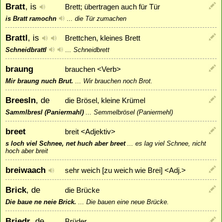
Bratt
, is
Brett; übertragen auch für Tür
is Bratt ramochn
...
die Tür zumachen
Brattl
, is
Brettchen, kleines Brett
Schneidbrattl
...
Schneidbrett
braung
brauchen <Verb>
Mir braung nuch Brut.
...
Wir brauchen noch Brot.
Breesln
, de
die Brösel, kleine Krümel
Sammlbresl (Paniermahl)
...
Semmelbrösel (Paniermehl)
breet
breit <Adjektiv>
s loch viel Schnee, net huch aber breet
...
es lag viel Schnee, nicht
hoch aber breit
breiwaach
sehr weich [zu weich wie Brei] <Adj.>
Brick
, de
die Brücke
Die baue ne neie Brick.
...
Die bauen eine neue Brücke.
Briedr
, de
Brüder