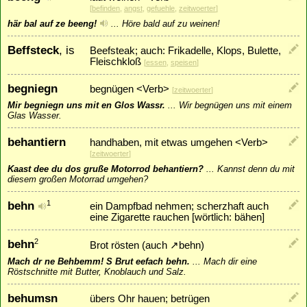
[
befinden
,
angst
,
gefuehle
,
zeitwoerter
]
här bal auf ze beeng!
...
Höre bald auf zu weinen!
Beffsteck
, is
Beefsteak; auch: Frikadelle, Klops, Bulette,
Fleischkloß
[
essen
,
speisen
]
begniegn
begnügen <Verb>
[
zeitwoerter
]
Mir begniegn uns mit en Glos Wassr.
...
Wir begnügen uns mit einem
Glas Wasser.
behantiern
handhaben, mit etwas umgehen <Verb>
[
zeitwoerter
]
Kaast dee du dos gruße Motorrod behantiern?
...
Kannst denn du mit
diesem großen Motorrad umgehen?
behn
1
ein Dampfbad nehmen; scherzhaft auch
eine Zigarette rauchen [wörtlich: bähen]
behn
2
Brot rösten (auch
↗
behn
)
Mach dr ne Behbemm! S Brut eefach behn.
...
Mach dir eine
Röstschnitte mit Butter, Knoblauch und Salz.
behumsn
übers Ohr hauen; betrügen