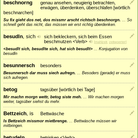
beschnorng
genau ansehen, neugierig betrachten,
erwägen, überdenken, überschlafen [wörtlich
beschnarchen]
Su fix gieht dos net, dos missmr arscht richtsch beschnorgn.
...
So
schnell geht das nicht, das müssen wir erst richtig überdenken.
besudln
, sich
sich bekleckern, sich beim Essen
beschmutzen <Verb>
[
mahlzeit
,
zeitwoerter
]
<besudlt sich, besudlte sich, hat sich besudlt>
...
Konjugation von
besudln
besunnersch
besonders
Besunnersch dar muss siech aufregn.
...
Besoders (gerade) er muss
sich aufregen.
betog
tagsüber [wörtlich bei Tage]
Mir machn morgn wettr, betog siste meh.
...
Wir machen morgen
weiter, tagsüber siehst du mehr.
Bettzeich
, is
Bettwäsche
Is Bettzeich missmor mietbrenge.
...
Bettwäsche müssen wir
mitbringen.
betudeln
betrinken <Verb>