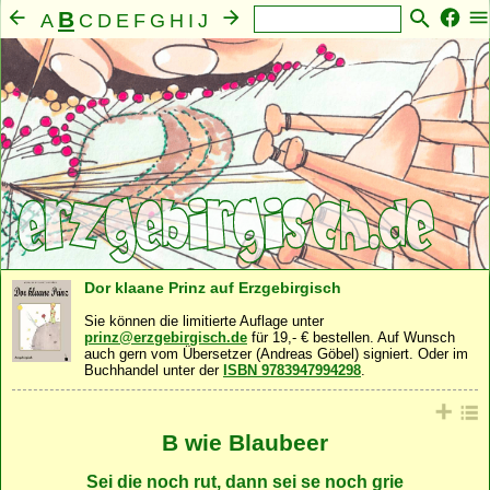
B
A
C
D
E
F
G
H
I
J
K
L
M
N
O
P
Q
R
S
T
U
V
W
X
Y
Z
Mensch
Seele
Geist
Familie
Gemeinschaft
·
·
·
·
·
Nahrung
Natur
Sonstiges
·
·
Dor klaane Prinz auf Erzgebirgisch
Sie können die limitierte Auflage unter
prinz@erzgebirgisch.de
für 19,- € bestellen. Auf Wunsch
auch gern vom Übersetzer (Andreas Göbel) signiert. Oder im
Buchhandel unter der
ISBN 9783947994298
.
B wie Blaubeer
Sei die noch rut, dann sei se noch grie