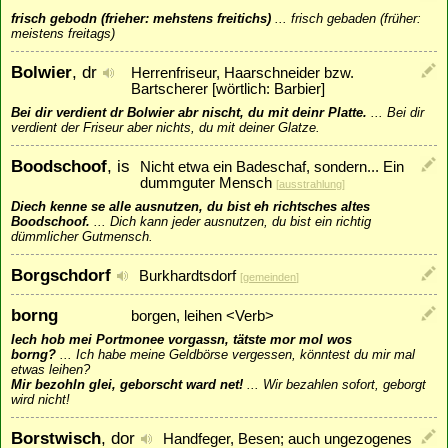
frisch gebodn (frieher: mehstens freitichs)
...
frisch gebaden (früher:
meistens freitags)
Bolwier
, dr
Herrenfriseur, Haarschneider bzw.
Bartscherer [wörtlich: Barbier]
Bei dir verdient dr Bolwier abr nischt, du mit deinr Platte.
...
Bei dir
verdient der Friseur aber nichts, du mit deiner Glatze.
Boodschoof
, is
Nicht etwa ein Badeschaf, sondern... Ein
dummguter Mensch
[
ausstrahlung
]
Diech kenne se alle ausnutzen, du bist eh richtsches altes
Boodschoof.
...
Dich kann jeder ausnutzen, du bist ein richtig
dümmlicher Gutmensch.
Borgschdorf
Burkhardtsdorf
[
gemeinden
]
borng
borgen, leihen <Verb>
Iech hob mei Portmonee vorgassn, tätste mor mol wos
borng?
...
Ich habe meine Geldbörse vergessen, könntest du mir mal
etwas leihen?
Mir bezohln glei, geborscht ward net!
...
Wir bezahlen sofort, geborgt
wird nicht!
Borstwisch
, dor
Handfeger, Besen; auch ungezogenes