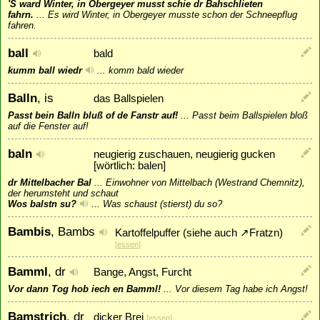
'S ward Winter, in Öbergeyer musst schie dr Bahschlieten
fahrn.
...
Es wird Winter, in Obergeyer musste schon der Schneepflug
fahren.
ball
bald
kumm ball wiedr
...
komm bald wieder
Balln
, is
das Ballspielen
Passt bein Balln bluß of de Fanstr auf!
...
Passt beim Ballspielen bloß
auf die Fenster auf!
baln
neugierig zuschauen, neugierig gucken
[wörtlich: balen]
dr Mittelbacher Bal
...
Einwohner von Mittelbach (Westrand Chemnitz),
der herumsteht und schaut
Wos balstn su?
...
Was schaust (stierst) du so?
Bambis
, Bambs
Kartoffelpuffer (siehe auch
↗
Fratzn
)
[
essen
]
Bamml
, dr
Bange, Angst, Furcht
Vor dann Tog hob iech en Bamml!
...
Vor diesem Tag habe ich Angst!
Bamstrich
, dr
dicker Brei
[
essen
]