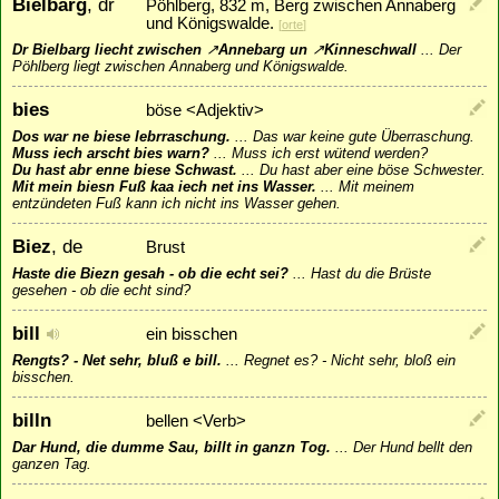
Bielbarg
, dr
Pöhlberg, 832 m, Berg zwischen Annaberg
und Königswalde.
[
orte
]
Dr Bielbarg liecht zwischen
↗
Annebarg
un
↗
Kinneschwall
...
Der
Pöhlberg liegt zwischen Annaberg und Königswalde.
bies
böse <Adjektiv>
Dos war ne biese Iebrraschung.
...
Das war keine gute Überraschung.
Muss iech arscht bies warn?
...
Muss ich erst wütend werden?
Du hast abr enne biese Schwast.
...
Du hast aber eine böse Schwester.
Mit mein biesn Fuß kaa iech net ins Wasser.
...
Mit meinem
entzündeten Fuß kann ich nicht ins Wasser gehen.
Biez
, de
Brust
Haste die Biezn gesah - ob die echt sei?
...
Hast du die Brüste
gesehen - ob die echt sind?
bill
ein bisschen
Rengts? - Net sehr, bluß e bill.
...
Regnet es? - Nicht sehr, bloß ein
bisschen.
billn
bellen <Verb>
Dar Hund, die dumme Sau, billt in ganzn Tog.
...
Der Hund bellt den
ganzen Tag.