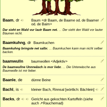
Baam
, dr
Baum <dr Baam, de Baame od. de Baamer
od. de Baim>
Dar sieht en Wald vur lautr Baam net.
...
Der sieht den Wald vor lauter
Bäumen nicht.
Baamkuhng
, dr
Baumkuchen
Baamkuhng bringste net salbr.
...
Baumkuchen kann man nicht selber
backen.
baamwulln
baumwollen <Adjektiv>
De baamwullne Unnrwäsch is mor liebr.
...
Die Unterwäsche aus
Baumwolle ist mir lieber.
Baanle
, de
dünne Beine
Bachl
, is
kleiner Bach, Rinnsal [wörtlich: Bächlein]
Backs
, dr
Gericht aus gekochten Kartoffeln (siehe
auch
↗
Rauchemad
)