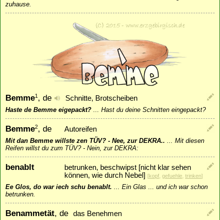
zuhause.
Bemme
, de
1
Schnitte, Brotscheiben
Haste de Bemme eigepackt?
...
Hast du deine Schnitten eingepackt?
Bemme
, de
2
Autoreifen
Mit dan Bemme willste zen TÜV? - Nee, zur DEKRA..
...
Mit diesen
Reifen willst du zum TÜV? - Nein, zur DEKRA:
benablt
betrunken, beschwipst [nicht klar sehen
können, wie durch Nebel]
[
kopf
,
gefuehle
,
trinken
]
Ee Glos, do war iech schu benablt.
...
Ein Glas ... und ich war schon
betrunken.
Benammetät
, de
das Benehmen