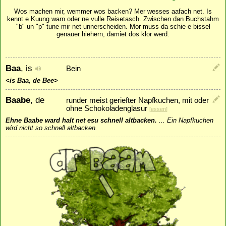
Wos machen mir, wemmer wos backen? Mer wesses aafach net. Is
kennt e Kuung warn oder ne vulle Reisetasch. Zwischen dan Buchstahm
"b" un "p" tune mir net unnerscheiden. Mor muss da schie e bissel
genauer hiehern, damiet dos klor werd.
Baa
, is
Bein
<is Baa, de Bee>
Baabe
, de
runder meist geriefter Napfkuchen, mit oder
ohne Schokoladenglasur
[
essen
]
Ehne Baabe ward halt net esu schnell altbacken.
...
Ein Napfkuchen
wird nicht so schnell altbacken.