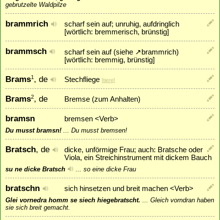
gebrutzelte Waldpilze
brammrich
scharf sein auf; unruhig, aufdringlich
[wörtlich: bremmerisch, brünstig]
brammsch
scharf sein auf (siehe
↗
brammrich
)
[wörtlich: bremmig, brünstig]
Brams
, de
1
Stechfliege
[
tiere
]
Brams
, de
2
Bremse (zum Anhalten)
bramsn
bremsen <Verb>
Du musst bramsn!
...
Du musst bremsen!
Bratsch
, de
dicke, unförmige Frau; auch: Bratsche oder
Viola, ein Streichinstrument mit dickem Bauch
su ne dicke Bratsch
...
so eine dicke Frau
bratschn
sich hinsetzen und breit machen <Verb>
Glei vornedra homm se siech hiegebratscht.
...
Gleich vorndran haben
sie sich breit gemacht.