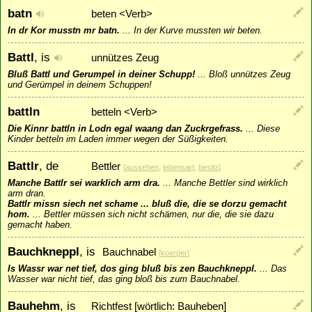
batn
beten <Verb>
In dr Kor musstn mr batn.
...
In der Kurve mussten wir beten.
Battl
, is
unnützes Zeug
Bluß Battl und Gerumpel in deiner Schupp!
...
Bloß unnützes Zeug
und Gerümpel in deinem Schuppen!
battln
betteln <Verb>
Die Kinnr battln in Lodn egal waang dan Zuckrgefrass.
...
Diese
Kinder betteln im Laden immer wegen der Süßigkeiten.
Battlr
, de
Bettler
[
aussehen
,
lebensart
,
besitz
]
Manche Battlr sei warklich arm dra.
...
Manche Bettler sind wirklich
arm dran.
Battlr missn siech net schame ... bluß die, die se dorzu gemacht
hom.
...
Bettler müssen sich nicht schämen, nur die, die sie dazu
gemacht haben.
Bauchkneppl
, is
Bauchnabel
[
koerper
]
Is Wassr war net tief, dos ging bluß bis zen Bauchkneppl.
...
Das
Wasser war nicht tief, das ging bloß bis zum Bauchnabel.
Bauhehm
, is
Richtfest [wörtlich: Bauheben]