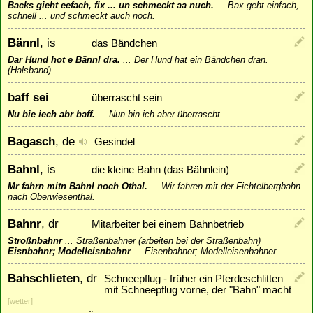
Backs gieht eefach, fix ... un schmeckt aa nuch.
...
Bax geht einfach,
schnell ... und schmeckt auch noch.
Bännl
, is
das Bändchen
Dar Hund hot e Bännl dra.
...
Der Hund hat ein Bändchen dran.
(Halsband)
baff sei
überrascht sein
Nu bie iech abr baff.
...
Nun bin ich aber überrascht.
Bagasch
, de
Gesindel
Bahnl
, is
die kleine Bahn (das Bähnlein)
Mr fahrn mitn Bahnl noch Othal.
...
Wir fahren mit der Fichtelbergbahn
nach Oberwiesenthal.
Bahnr
, dr
Mitarbeiter bei einem Bahnbetrieb
Stroßnbahnr
...
Straßenbahner (arbeiten bei der Straßenbahn)
Eisnbahnr; Modelleisnbahnr
...
Eisenbahner; Modelleisenbahner
Bahschlieten
, dr
Schneepflug - früher ein Pferdeschlitten
mit Schneepflug vorne, der "Bahn" macht
[
wetter
]