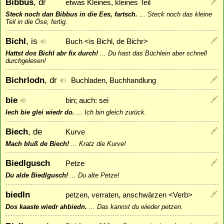
Bibbus
, dr
etwas Kleines, kleines Teil
Steck noch dan Bibbus in die Ees, fartsch.
...
Steck noch das kleine
Teil in die Öse, fertig.
Bichl
, is
Buch <is Bichl, de Bichr>
Hattst dos Bichl abr fix durch!
...
Du hast das Büchlein aber schnell
durchgelesen!
Bichrlodn
, dr
Buchladen, Buchhandlung
bie
bin; auch: sei
Iech bie glei wiedr do.
...
Ich bin gleich zurück.
Biech
, de
Kurve
Mach bluß de Biech!
...
Kratz die Kurve!
Biedlgusch
Petze
Du alde Biedlgusch!
...
Du alte Petze!
biedln
petzen, verraten, anschwärzen <Verb>
Dos kaaste wiedr ahbiedn.
...
Das kannst du wieder petzen.