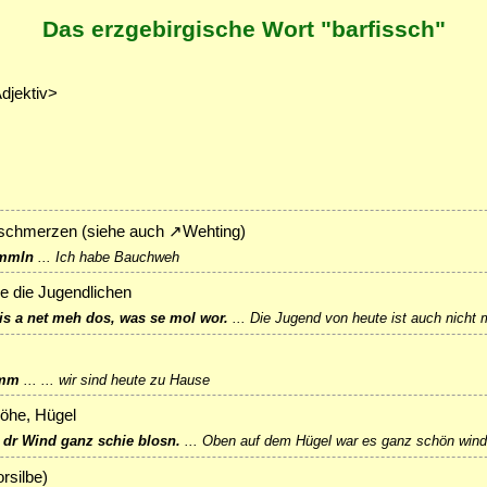
Das erzgebirgische Wort "barfissch"
Adjektiv>
schmerzen (siehe auch
↗
Wehting
)
ammln
...
Ich habe Bauchweh
e die Jugendlichen
is a net meh dos, was se mol wor.
...
Die Jugend von heute ist auch nicht 
amm
...
... wir sind heute zu Hause
höhe, Hügel
 dr Wind ganz schie blosn.
...
Oben auf dem Hügel war es ganz schön wind
rsilbe)