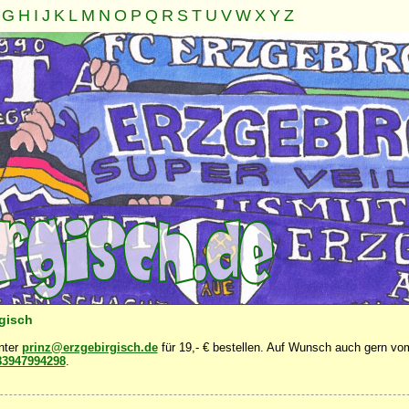
G
H
I
J
K
L
M
N
O
P
Q
R
S
T
U
V
W
X
Y
Z
Familie
Gemeinschaft
Nahrung
Natur
Sonstiges
·
·
·
·
·
rgisch
unter
prinz@erzgebirgisch.de
für 19,- € bestellen. Auf Wunsch auch gern vom
83947994298
.