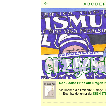
A
B
C
D
E
F
Mensch
Seele
Geist
·
·
Dor klaane Prinz auf Erzgebi
Sie können die limitierte Auflage 
im Buchhandel unter der
ISBN 97