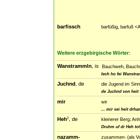
barfissch
barfüßig, barfuß <
Weitere erzgebirgische Wörter:
Wanstrammln
, is
Bauchweh, Bauch
Iech ho fei Wanstr
Juchnd
, de
die Jugend im Sinn
de Juchnd von heit 
mir
wir
... mir sei heit drh
Heh
, de
2
kleinerer Berg; An
Druhm uf dr Heh tot
nazamm-
zusammen- (als Vo