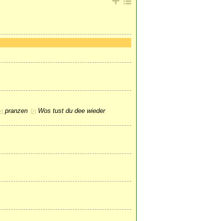
pranzen
Wos tust du dee wieder
›
]
[
›
]