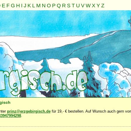
D
E
F
G
H
I
J
K
L
M
N
O
P
Q
R
S
T
U
V
W
X
Y
Z
ch
Geist
Familie
Gemeinschaft
Nahrung
Natur
Son
·
·
·
·
·
·
rgisch
unter
prinz@erzgebirgisch.de
für 19,- € bestellen. Auf Wunsch auch gern vom
83947994298
.