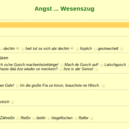
Angst ... Wesenszug
dechtn
heit tut se sich abr dechtn
fisplich
gestreechelt
[
›
]
[
›
]
[
›
]
[
›
]
[
›
]
üren
ich su'ne Gusch machen/eizehänge!
Mach de Gusch auf!
Latschgusch
[
›
]
[
›
]
[
aste dää itze wieder ze meckern?
Itze is abr Sense!
[
›
]
[
›
]
nei Gahr!
Im die gruße Fra ze kissn, brauchste ne Hitsch.
[
›
]
[
›
]
trich
[
›
]
 Zähreißn
Reißn
beitln
hiegeflochen
Rafler
[
›
]
[
›
]
[
›
]
[
›
]
[
›
]