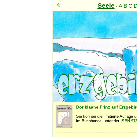
Seele
A
B
C
·
Mens
Dor klaane Prinz auf Erzgebi
Sie können die limitierte Auflage 
im Buchhandel unter der
ISBN 97