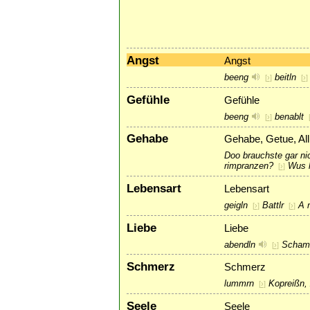
Angst
Angst
beeng
beitln
[
›
]
[
›
]
Gefühle
Gefühle
beeng
benablt
[
›
]
Gehabe
Gehabe, Getue, All
Doo brauchste gar n
rimpranzen?
Wus h
[
›
]
Lebensart
Lebensart
geigln
Battlr
A 
[
›
]
[
›
]
Liebe
Liebe
abendln
Schams
[
›
]
Schmerz
Schmerz
lummrn
Kopreißn,
[
›
]
Seele
Seele