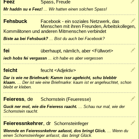
Feez
Spass, Freude
Mr haddn su e Feez!
...
Wir hatten einen solchen Spass!
Fehsbuck
Facebook - ein soziales Netzwerk, das
Menschen mit ihren Freunden, Arbeitskollegen,
Kommilitonen und anderen Mitmenschen verbindet
Biste aa bei Fehsbuck?
...
Bist du auch bei Facebook?
fei
überhaupt, nämlich, aber <Füllwort>
iech hobs fei vergassn
...
ich habe es aber vergessen
feicht
feucht <Adjektiv>
Dar is wie ne Briefmark: Kamm issr agefeicht, schu blebbtr
klaam.
...
Der ist wie eine Briefmarke: kaum ist er angefeuchtet, schon
bleibt er kleben.
Feieress
, de
Schornstein (Feueresse)
Guck ner mol, wie die Feieress raacht.
...
Schau nur mal, wie der
Schornstein raucht.
Feieressnkehrer
, dr
Schornsteinfeger
Wennde en Feieressnkehrer aafasst, dos bringt Glick.
...
Wenn du
einen Schornsteinfeger anfasst, das bringt Glück.