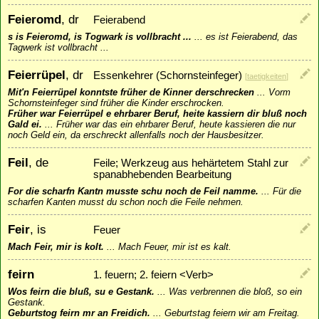
Feieromd
, dr
Feierabend
s is Feieromd, is Togwark is vollbracht ...
...
es ist Feierabend, das
Tagwerk ist vollbracht ...
Feierrüpel
, dr
Essenkehrer (Schornsteinfeger)
[
taetigkeiten
]
Mit'n Feierrüpel konntste früher de Kinner derschrecken
...
Vorm
Schornsteinfeger sind früher die Kinder erschrocken.
Früher war Feierrüpel e ehrbarer Beruf, heite kassiern dir bluß noch
Gald ei.
...
Früher war das ein ehrbarer Beruf, heute kassieren die nur
noch Geld ein, da erschreckt allenfalls noch der Hausbesitzer.
Feil
, de
Feile; Werkzeug aus hehärtetem Stahl zur
spanabhebenden Bearbeitung
For die scharfn Kantn musste schu noch de Feil namme.
...
Für die
scharfen Kanten musst du schon noch die Feile nehmen.
Feir
, is
Feuer
Mach Feir, mir is kolt.
...
Mach Feuer, mir ist es kalt.
feirn
1. feuern; 2. feiern <Verb>
Wos feirn die bluß, su e Gestank.
...
Was verbrennen die bloß, so ein
Gestank.
Geburtstog feirn mr an Freidich.
...
Geburtstag feiern wir am Freitag.