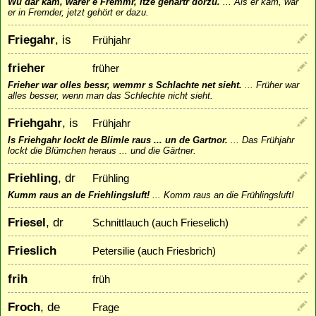
Wu dar kam, warer e Fremmr, itze gehärtr dorzu.
...
Als er kam, war
er in Fremder, jetzt gehört er dazu.
Friegahr
, is
Frühjahr
frieher
früher
Frieher war olles bessr, wemmr s Schlachte net sieht.
...
Früher war
alles besser, wenn man das Schlechte nicht sieht.
Friehgahr
, is
Frühjahr
Is Friehgahr lockt de Blimle raus ... un de Gartnor.
...
Das Frühjahr
lockt die Blümchen heraus ... und die Gärtner.
Friehling
, dr
Frühling
Kumm raus an de Friehlingsluft!
...
Komm raus an die Frühlingsluft!
Friesel
, dr
Schnittlauch (auch Frieselich)
Frieslich
Petersilie (auch Friesbrich)
frih
früh
Froch
, de
Frage