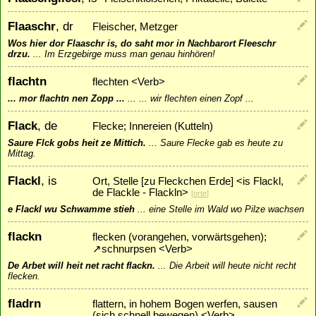
Flaaschr
, dr
Fleischer, Metzger
Wos hier dor Flaaschr is, do saht mor in Nachbarort Fleeschr
drzu.
...
Im Erzgebirge muss man genau hinhören!
flachtn
flechten <Verb>
... mor flachtn nen Zopp ...
...
... wir flechten einen Zopf ...
Flack
, de
Flecke; Innereien (Kutteln)
Saure Flck gobs heit ze Mittich.
...
Saure Flecke gab es heute zu
Mittag.
Flackl
, is
Ort, Stelle [zu Fleckchen Erde] <is Flackl,
de Flackle - Flackln>
[
orte
]
e Flackl wu Schwamme stieh
...
eine Stelle im Wald wo Pilze wachsen
flackn
flecken (vorangehen, vorwärtsgehen);
↗
schnurpsen
<Verb>
De Arbet will heit net racht flackn.
...
Die Arbeit will heute nicht recht
flecken.
fladrn
flattern, in hohem Bogen werfen, sausen
(sich schnell bewegen) <Verb>