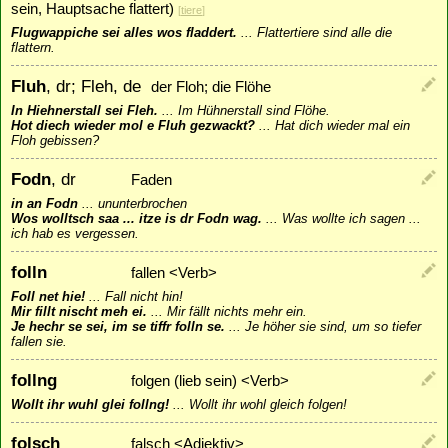
sein, Hauptsache flattert)
[
tiere
]
Flugwappiche sei alles wos fladdert.
...
Flattertiere sind alle die
flattern.
Fluh
, dr; Fleh, de
der Floh; die Flöhe
In Hiehnerstall sei Fleh.
...
Im Hühnerstall sind Flöhe.
Hot diech wieder mol e Fluh gezwackt?
...
Hat dich wieder mal ein
Floh gebissen?
Fodn
, dr
Faden
in an Fodn
...
ununterbrochen
Wos wolltsch saa ... itze is dr Fodn wag.
...
Was wollte ich sagen ...
ich hab es vergessen.
folln
fallen <Verb>
Foll net hie!
...
Fall nicht hin!
Mir fillt nischt meh ei.
...
Mir fällt nichts mehr ein.
Je hechr se sei, im se tiffr folln se.
...
Je höher sie sind, um so tiefer
fallen sie.
follng
folgen (lieb sein) <Verb>
Wollt ihr wuhl glei follng!
...
Wollt ihr wohl gleich folgen!
folsch
falsch <Adjektiv>