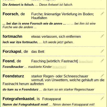
Die Antwort is folsch.
...
Diese Antwort ist falsch.
Foorsch
, de
Furche; linienartige Vertiefung im Boden;
Hautfalten
... bei dan is enne Foorsch wie de annre ...
...
... bei ihm ist eine
Furche wie die andere ...
fortmachn
etwas verlassen, sich entfernen
Iech war itze fortmachn.
...
Ich werde jetzt gehen.
Forzkapsl
, de
das Bett
Fosnd
, de
Fasching [wörtlich: Fastnacht]
[
brauchtum
]
Fosndknacker
...
maskierte Kinder
[
brauchtum
]
Fosndsturz
starker Regen- oder Schneeschauer
vermutl. von Unwettern, welche gehäuft um die
Fastnacht herum auftreten
do kam su e Fosndsturz
...
da kam so ein starker Regenschauer
Fotegrafenkastel
, is
Fotoapparat
Namm dei Fotegrafnkastl miet!
...
Nimm deinen Fotoapparat mit!