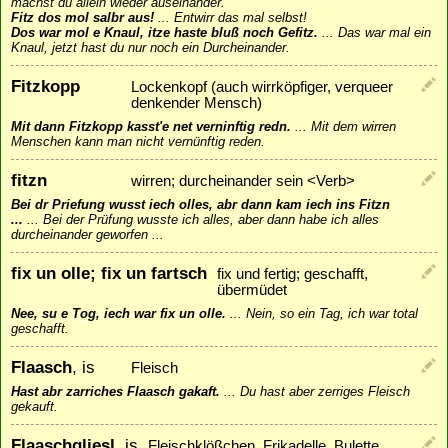
machst du allein wieder auseinander.
Fitz dos mol salbr aus!
...
Entwirr das mal selbst!
Dos war mol e Knaul, itze haste bluß noch Gefitz.
...
Das war mal ein
Knaul, jetzt hast du nur noch ein Durcheinander.
Fitzkopp
Lockenkopf (auch wirrköpfiger, verqueer
denkender Mensch)
Mit dann Fitzkopp kasst'e net verninftig redn.
...
Mit dem wirren
Menschen kann man nicht vernünftig reden.
fitzn
wirren; durcheinander sein <Verb>
Bei dr Priefung wusst iech olles, abr dann kam iech ins Fitzn
...
...
Bei der Prüfung wusste ich alles, aber dann habe ich alles
durcheinander geworfen ...
fix un olle; fix un fartsch
fix und fertig; geschafft,
übermüdet
Nee, su e Tog, iech war fix un olle.
...
Nein, so ein Tag, ich war total
geschafft.
Flaasch
, is
Fleisch
Hast abr zarriches Flaasch gakaft.
...
Du hast aber zerriges Fleisch
gekauft.
Flaaschgliesl
, is
Fleischklößchen, Frikadelle, Bulette