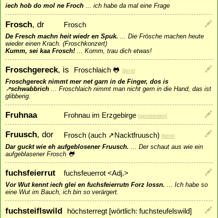
iech hob do mol ne Froch
...
ich habe da mal eine Frage
Frosch
, dr
Frosch
De Fresch machn heit wiedr en Spuk.
...
Die Frösche machen heute
wieder einen Krach. (Froschkonzert)
Kumm, sei kaa Frosch!
...
Komm, trau dich etwas!
Froschgereck
, is
Froschlaich 🐸
[
tiere
]
Froschgereck nimmt mer net garn in de Finger, dos is
↗
schwabbrich
...
Froschlaich nimmt man nicht gern in die Hand, das ist
glibberig.
Fruhnaa
Frohnau im Erzgebirge
[
gemeinden
]
Fruusch
, dor
Frosch (auch
↗
Nacktfruusch
)
[
tiere
]
Dar guckt wie eh aufgeblosener Fruusch.
...
Der schaut aus wie ein
aufgeblasener Frosch 🐸
fuchsfeierrut
fuchsfeuerrot <Adj.>
Vor Wut kennt iech glei en fuchsfeierrutn Forz lossn.
...
Ich habe so
eine Wut im Bauch, ich bin so verärgert.
fuchsteiflswild
höchsterregt [wörtlich: fuchsteufelswild]