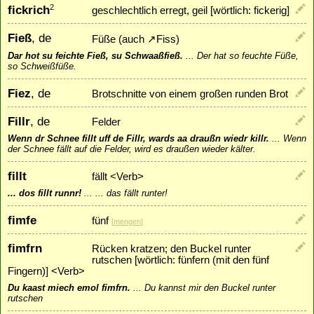
fickrich
2
geschlechtlich erregt, geil [wörtlich: fickerig]
Fieß
, de
Füße (auch
↗
Fiss
)
Dar hot su feichte Fieß, su Schwaaßfieß.
...
Der hat so feuchte Füße,
so Schweißfüße.
Fiez
, de
Brotschnitte von einem großen runden Brot
Fillr
, de
Felder
Wenn dr Schnee fillt uff de Fillr, wards aa draußn wiedr killr.
...
Wenn
der Schnee fällt auf die Felder, wird es draußen wieder kälter.
fillt
fällt <Verb>
... dos fillt runnr!
...
... das fällt runter!
fimfe
fünf
[
mengen
]
fimfrn
Rücken kratzen; den Buckel runter
rutschen [wörtlich: fünfern (mit den fünf
Fingern)] <Verb>
Du kaast miech emol fimfrn.
...
Du kannst mir den Buckel runter
rutschen