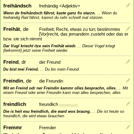
freihändsch
freihändig <Adjektiv>
Wenn de freihändsch fährst, kaste ganz fix starzn.
...
Wenn du
freihändig Rad fährst, kannst du sehr schnell mal stürzen.
Freihät
, de
Freiheit; Recht, etwas zu tun; bestimmtes
[Vor]recht, das jemandem zusteht oder das er
bzw. sie sich nimmt
Dar Vugl kriecht itze sein Freihät wiedr.
...
Dieser Vogel kriegt
(bekommt) jetzt seine Freiheit wieder.
Freind
, dr
der Freund
Du bist mei Freind.
...
Du bis mein Freund.
Freindin
, de
die Freundin
Mit en Freind odr ner Freindin kammr olles besprachn, olles.
...
Mit
einem Freund oder einer Freundin kann man alles besprechen, alles.
freindlich
freundlich
[
wesenszug
]
Die is heit esu freindlich, die ward wos braung.
...
Die ist heute so
freundlich, die wird etwas brauchen.
Fremmr
Fremder