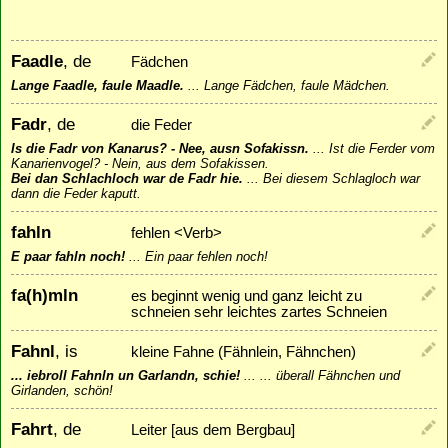
Faadle
, de
Fädchen
Lange Faadle, faule Maadle.
...
Lange Fädchen, faule Mädchen.
Fadr
, de
die Feder
Is die Fadr von Kanarus? - Nee, ausn Sofakissn.
...
Ist die Ferder vom
Kanarienvogel? - Nein, aus dem Sofakissen.
Bei dan Schlachloch war de Fadr hie.
...
Bei diesem Schlagloch war
dann die Feder kaputt.
fahln
fehlen <Verb>
E paar fahln noch!
...
Ein paar fehlen noch!
fa(h)mln
es beginnt wenig und ganz leicht zu
schneien sehr leichtes zartes Schneien
Fahnl
, is
kleine Fahne (Fähnlein, Fähnchen)
... iebroll Fahnln un Garlandn, schie!
...
... überall Fähnchen und
Girlanden, schön!
Fahrt
, de
Leiter [aus dem Bergbau]