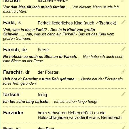
farchtn
fürchten <Verb>
Vor dan Maa tät iech miech farchtn.
...
Vor diesem Mann würde ich
mich fürchten.
Farkl
, is
Ferkel; liederliches Kind (auch
↗
Tschuck
)
Vati, wos is dee e Farkl? - Dos is is Kind von grußn
Schwein.
...
Vati, was ist denn ein Ferkel? - Das ist das Kind vom
großen Schwein.
Farsch
, de
Ferse
Nu hobsch aa nuch ne Blos an dr Farsch.
...
Nun habe ich auch noch
eine Blase an der Ferse.
Farschtr
, dr
der Förster
Heit hot dr Farschtr e tutes Reh gefunne.
...
Heute hat der Förster ein
totes Reh gefunden.
fartsch
fertig
Ich bie schu lang fartsch!
...
Ich bin schon lange fertig!
Farzoder
beim schweren Heben drückt es die
Halsschlagader(Farzoder)heraus Bernsbach
Fast
, is