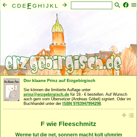
F
C
D
E
G
H
I
J
K
L
M
N
O
P
Q
R
S
T
U
V
W
X
Y
Z
A
B
Mensch
Seele
Geist
Familie
Gemeinschaft
·
·
·
·
·
Nahrung
Natur
Sonstiges
·
·
Dor klaane Prinz auf Erzgebirgisch
Sie können die limitierte Auflage unter
prinz@erzgebirgisch.de
für 19,- € bestellen. Auf Wunsch
auch gern vom Übersetzer (Andreas Göbel) signiert. Oder im
Buchhandel unter der
ISBN 9783947994298
.
F wie Fleeschmitz
Werme tut die net, sonnern macht kolt uhmrim