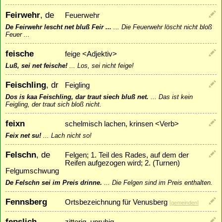
Feirwehr
, de
Feuerwehr
De Feirwehr lescht net bluß Feir ...
...
Die Feuerwehr löscht nicht bloß
Feuer ...
feische
feige <Adjektiv>
Luß, sei net feische!
...
Los, sei nicht feige!
Feischling
, dr
Feigling
Dos is kaa Feischling, dar traut siech bluß net.
...
Das ist kein
Feigling, der traut sich bloß nicht.
feixn
schelmisch lachen, krinsen <Verb>
Feix net su!
...
Lach nicht so!
Felschn
, de
Felgen; 1. Teil des Rades, auf dem der
Reifen aufgezogen wird; 2. (Turnen)
Felgumschwung
De Felschn sei im Preis drinne.
...
Die Felgen sind im Preis enthalten.
Fennsberg
Ortsbezeichnung für Venusberg
[
gemeinden
]
fepslich