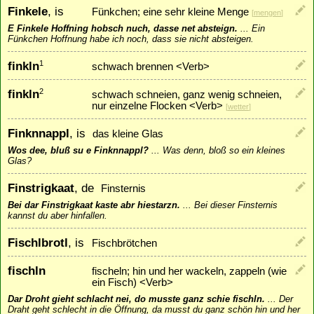
Finkele
, is
Fünkchen; eine sehr kleine Menge
[
mengen
]
E Finkele Hoffning hobsch nuch, dasse net absteign.
...
Ein
Fünkchen Hoffnung habe ich noch, dass sie nicht absteigen.
finkln
1
schwach brennen <Verb>
finkln
2
schwach schneien, ganz wenig schneien,
nur einzelne Flocken <Verb>
[
wetter
]
Finknnappl
, is
das kleine Glas
Wos dee, bluß su e Finknnappl?
...
Was denn, bloß so ein kleines
Glas?
Finstrigkaat
, de
Finsternis
Bei dar Finstrigkaat kaste abr hiestarzn.
...
Bei dieser Finsternis
kannst du aber hinfallen.
Fischlbrotl
, is
Fischbrötchen
fischln
fischeln; hin und her wackeln, zappeln (wie
ein Fisch) <Verb>
Dar Droht gieht schlacht nei, do musste ganz schie fischln.
...
Der
Draht geht schlecht in die Öffnung, da musst du ganz schön hin und her