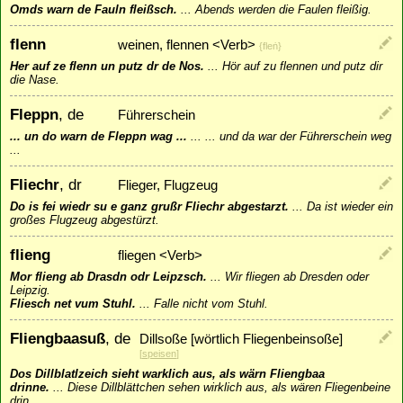
Omds warn de Fauln fleißsch.
...
Abends werden die Faulen fleißig.
flenn
weinen, flennen <Verb>
{fleṅ}
Her auf ze flenn un putz dr de Nos.
...
Hör auf zu flennen und putz dir
die Nase.
Fleppn
, de
Führerschein
... un do warn de Fleppn wag ...
...
... und da war der Führerschein weg
...
Fliechr
, dr
Flieger, Flugzeug
Do is fei wiedr su e ganz grußr Fliechr abgestarzt.
...
Da ist wieder ein
großes Flugzeug abgestürzt.
flieng
fliegen <Verb>
Mor flieng ab Drasdn odr Leipzsch.
...
Wir fliegen ab Dresden oder
Leipzig.
Fliesch net vum Stuhl.
...
Falle nicht vom Stuhl.
Fliengbaasuß
, de
Dillsoße [wörtlich Fliegenbeinsoße]
[
speisen
]
Dos Dillblatlzeich sieht warklich aus, als wärn Fliengbaa
drinne.
...
Diese Dillblättchen sehen wirklich aus, als wären Fliegenbeine
drin.