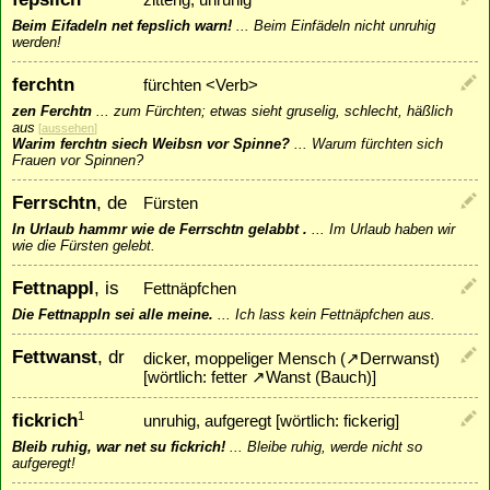
zitterig, unruhig
Beim Eifadeln net fepslich warn!
...
Beim Einfädeln nicht unruhig
werden!
ferchtn
fürchten <Verb>
zen Ferchtn
...
zum Fürchten; etwas sieht gruselig, schlecht, häßlich
aus
[
aussehen
]
Warim ferchtn siech Weibsn vor Spinne?
...
Warum fürchten sich
Frauen vor Spinnen?
Ferrschtn
, de
Fürsten
In Urlaub hammr wie de Ferrschtn gelabbt .
...
Im Urlaub haben wir
wie die Fürsten gelebt.
Fettnappl
, is
Fettnäpfchen
Die Fettnappln sei alle meine.
...
Ich lass kein Fettnäpfchen aus.
Fettwanst
, dr
dicker, moppeliger Mensch (
↗
Derrwanst
)
[wörtlich: fetter
↗
Wanst
(Bauch)]
fickrich
1
unruhig, aufgeregt [wörtlich: fickerig]
Bleib ruhig, war net su fickrich!
...
Bleibe ruhig, werde nicht so
aufgeregt!