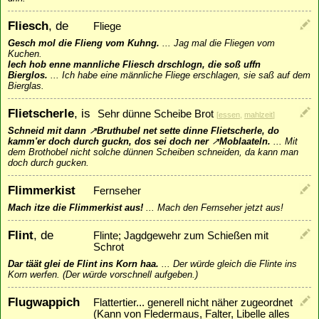
Fliesch
, de
Fliege
Gesch mol die Flieng vom Kuhng.
...
Jag mal die Fliegen vom
Kuchen.
Iech hob enne mannliche Fliesch drschlogn, die soß uffn
Bierglos.
...
Ich habe eine männliche Fliege erschlagen, sie saß auf dem
Bierglas.
Flietscherle
, is
Sehr dünne Scheibe Brot
[
essen
,
mahlzeit
]
Schneid mit dann
↗
Bruthubel
net sette dinne Flietscherle, do
kamm'er doch durch guckn, dos sei doch ner
↗
Moblaatel
n.
...
Mit
dem Brothobel nicht solche dünnen Scheiben schneiden, da kann man
doch durch gucken.
Flimmerkist
Fernseher
Mach itze die Flimmerkist aus!
...
Mach den Fernseher jetzt aus!
Flint
, de
Flinte; Jagdgewehr zum Schießen mit
Schrot
Dar täät glei de Flint ins Korn haa.
...
Der würde gleich die Flinte ins
Korn werfen. (Der würde vorschnell aufgeben.)
Flugwappich
Flattertier... generell nicht näher zugeordnet
(Kann von Fledermaus, Falter, Libelle alles