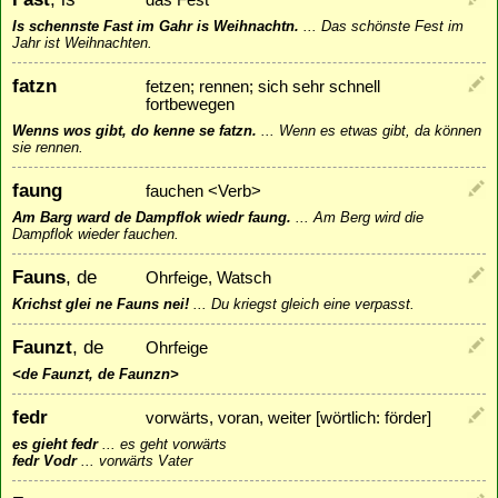
das Fest
Is schennste Fast im Gahr is Weihnachtn.
...
Das schönste Fest im
Jahr ist Weihnachten.
fatzn
fetzen; rennen; sich sehr schnell
fortbewegen
Wenns wos gibt, do kenne se fatzn.
...
Wenn es etwas gibt, da können
sie rennen.
faung
fauchen <Verb>
Am Barg ward de Dampflok wiedr faung.
...
Am Berg wird die
Dampflok wieder fauchen.
Fauns
, de
Ohrfeige, Watsch
Krichst glei ne Fauns nei!
...
Du kriegst gleich eine verpasst.
Faunzt
, de
Ohrfeige
<de Faunzt, de Faunzn>
fedr
vorwärts, voran, weiter [wörtlich: förder]
es gieht fedr
...
es geht vorwärts
fedr Vodr
...
vorwärts Vater