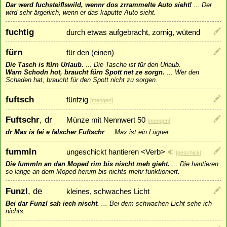
Dar werd fuchsteiflswild, wennr dos zrrammelte Auto sieht!
...
Der
wird sehr ärgerlich, wenn er das kaputte Auto sieht.
fuchtig
durch etwas aufgebracht, zornig, wütend
fürn
für den (einen)
Die Tasch is fürn Urlaub.
...
Die Tasche ist für den Urlaub.
Warn Schodn hot, braucht fürn Spott net ze sorgn.
...
Wer den
Schaden hat, braucht für den Spott nicht zu sorgen.
fuftsch
fünfzig
[
mengen
]
Fuftschr
, dr
Münze mit Nennwert 50
[
mengen
]
dr Max is fei e falscher Fuftschr
...
Max ist ein Lügner
fummln
ungeschickt hantieren <Verb>
[
geschick
]
Die fummln an dan Moped rim bis nischt meh gieht.
...
Die hantieren
so lange an dem Moped herum bis nichts mehr funktioniert.
Funzl
, de
kleines, schwaches Licht
Bei dar Funzl sah iech nischt.
...
Bei dem schwachen Licht sehe ich
nichts.