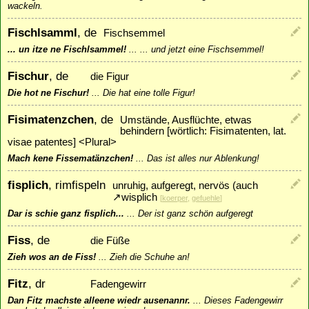
wackeln.
Fischlsamml
, de
Fischsemmel
... un itze ne Fischlsammel!
...
... und jetzt eine Fischsemmel!
Fischur
, de
die Figur
Die hot ne Fischur!
...
Die hat eine tolle Figur!
Fisimatenzchen
, de
Umstände, Ausflüchte, etwas
behindern [wörtlich: Fi­si­ma­ten­ten, lat.
visae patentes] <Plural>
Mach kene Fissematänzchen!
...
Das ist alles nur Ablenkung!
fisplich
, rimfispeln
unruhig, aufgeregt, nervös (auch
↗
wisplich
[
koerper
,
gefuehle
]
Dar is schie ganz fisplich...
...
Der ist ganz schön aufgeregt
Fiss
, de
die Füße
Zieh wos an de Fiss!
...
Zieh die Schuhe an!
Fitz
, dr
Fadengewirr
Dan Fitz machste alleene wiedr ausenannr.
...
Dieses Fadengewirr