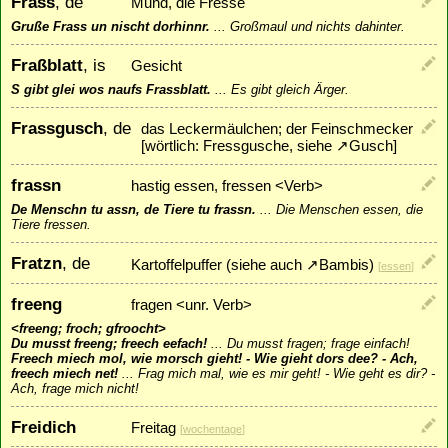
Frass
, de
Mund, die Fresse
Gruße Frass un nischt dorhinnr.
...
Großmaul und nichts dahinter.
Fraßblatt
, is
Gesicht
S gibt glei wos naufs Frassblatt.
...
Es gibt gleich Ärger.
Frassgusch
, de
das Leckermäulchen; der Feinschmecker
[wörtlich: Fressgusche, siehe
↗
Gusch
]
frassn
hastig essen, fressen <Verb>
De Menschn tu assn, de Tiere tu frassn.
...
Die Menschen essen, die
Tiere fressen.
Fratzn
, de
Kartoffelpuffer (siehe auch
↗
Bambis
)
[
essen
]
freeng
fragen <unr. Verb>
<freeng; froch; gfroocht>
Du musst freeng; freech eefach!
...
Du musst fragen; frage einfach!
Freech miech mol, wie morsch gieht! - Wie gieht dors dee? - Ach,
freech miech net!
...
Frag mich mal, wie es mir geht! - Wie geht es dir? -
Ach, frage mich nicht!
Freidich
Freitag
[
wochentage
]