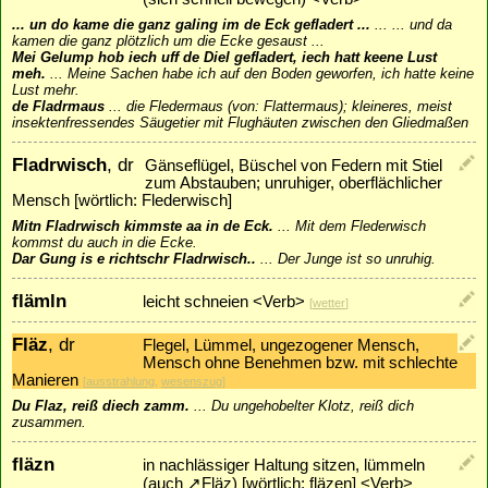
... un do kame die ganz galing im de Eck gefladert ...
...
... und da
kamen die ganz plötzlich um die Ecke gesaust ...
Mei Gelump hob iech uff de Diel gefladert, iech hatt keene Lust
meh.
...
Meine Sachen habe ich auf den Boden geworfen, ich hatte keine
Lust mehr.
de Fladrmaus
...
die Fledermaus (von: Flattermaus); kleineres, meist
insektenfressendes Säugetier mit Flughäuten zwischen den Gliedmaßen
Fladrwisch
, dr
Gänseflügel, Büschel von Federn mit Stiel
zum Abstauben; unruhiger, oberflächlicher
Mensch [wörtlich: Flederwisch]
Mitn Fladrwisch kimmste aa in de Eck.
...
Mit dem Flederwisch
kommst du auch in die Ecke.
Dar Gung is e richtschr Fladrwisch..
...
Der Junge ist so unruhig.
flämln
leicht schneien <Verb>
[
wetter
]
Fläz
, dr
Flegel, Lümmel, ungezogener Mensch,
Mensch ohne Benehmen bzw. mit schlechte
Manieren
[
ausstrahlung
,
wesenszug
]
Du Flaz, reiß diech zamm.
...
Du ungehobelter Klotz, reiß dich
zusammen.
fläzn
in nachlässiger Haltung sitzen, lümmeln
(auch
↗
Fläz
) [wörtlich: fläzen] <Verb>