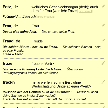
Fotz
, de
weibliches Geschlechtsorgan (derb); auch
derb für Frau [wörtlich: Fotze]
[
sexualitaet
]
Fotznneid
...
Eifersucht
[
partnerschaft
]
Fraa
, de
Frau
Dos is also deine Fraa.
...
Das ist also deine Frau.
Fraad
, de
Freude
Die schinn Bluum - nee, su ne Fraad.
...
Die schönen Blumen - nein,
so eine Freude.
Fraad = Freed
fraae
freuen <Verb>
Iebr su enne Priefung kaste diech fraae.
...
Über so ein
Prüfungsergebnis kannst du dich freuen.
frackn
heftig werfen, schmeißen; ohne
Wertschätzung Dinge ablegen <Verb>
Musst de dee dei Gelump su in de Eck frackn?
...
Musst du denn
deine Sachen so in dier Ecke werfen?
Frack de Tier net su naa!
...
Schmeiß die Tür nicht so ran!