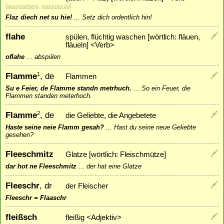
[
ausstrahlung
,
wesenszug
]
Flaz diech net su hie!
...
Setz dich ordentlich hin!
flahe
spülen, flüchtig waschen [wörtlich: fläuen,
fläueln] <Verb>
oflahe
...
abspülen
Flamme
, de
1
Flammen
Su e Feier, de Flamme standn metrhuch.
...
So ein Feuer, die
Flammen standen meterhoch.
Flamme
, de
2
die Geliebte, die Angebetete
Haste seine neie Flamm gesah?
...
Hast du seine neue Geliebte
gesehen?
Fleeschmitz
Glatze [wörtlich: Fleischmütze]
dar hot ne Fleeschmitz
...
der hat eine Glatze
Fleeschr
, dr
der Fleischer
Fleeschr = Flaaschr
fleißsch
fleißig <Adjektiv>