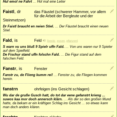
Hul emol ne Fahrt
...
Hol mal eine Leiter
Faistl
, dr
das Fäustel (schwerer Hammer, vor allem
für die Arbeit der Bergleute und der
Steinmetzen)
Dr Faistl braucht en neien Stiel.
...
Der Fäustel braucht einen neuen
Stiel.
Fald
, is
Feld
[
besitz
,
essen
,
pflanzen
]
S warn vu uns bluß 9 Spielr uffn Fald.
...
Von uns waren nur 9 Spieler
auf dem Spielfeld.
De Fischur stand uffn folschn Fald.
...
Die Figur stand auf dem
falschen Feld.
Fanstr
, is
Fenster
Fanstr zu, de Flieng kumm rei!
...
Fenster zu, die Fliegen kommen
herein.
fanstrn
ohrfeigen (ins Gesicht schlagen)
Wu dar de gruße Gusch hatt, do tot dar eene gefanstrt krieng ...
suwos kaa mor doch annersch klärn.
...
Als der so den großen Mund
hatte, da bekam er ein kräftigen Schlag ins Gesicht ... so etwas kann
man doch anders klären.