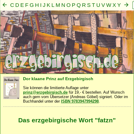
C
D
E
F
G
H
I
J
K
L
M
N
O
P
Q
R
S
T
U
V
W
X
Y
Z
A
B
Mensch
Seele
Geist
Familie
Gemeinschaft
Nah
·
·
·
·
·
Dor klaane Prinz auf Erzgebirgisch
Sie können die limitierte Auflage unter
prinz@erzgebirgisch.de
für 19,- € bestellen. Auf Wunsch
auch gern vom Übersetzer (Andreas Göbel) signiert. Oder im
Buchhandel unter der
ISBN 9783947994298
.
Das erzgebirgische Wort "fatzn"