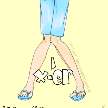
X-er
, de
X-Beine