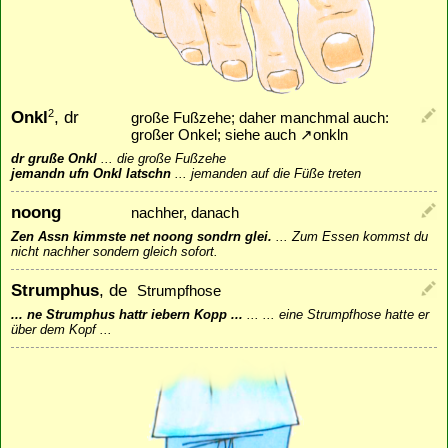
Onkl
, dr
2
große Fußzehe; daher manchmal auch:
großer Onkel; siehe auch
↗
onkln
dr gruße Onkl
...
die große Fußzehe
jemandn ufn Onkl latschn
...
jemanden auf die Füße treten
noong
nachher, danach
Zen Assn kimmste net noong sondrn glei.
...
Zum Essen kommst du
nicht nachher sondern gleich sofort.
Strumphus
, de
Strumpfhose
... ne Strumphus hattr iebern Kopp ...
...
... eine Strumpfhose hatte er
über dem Kopf ...