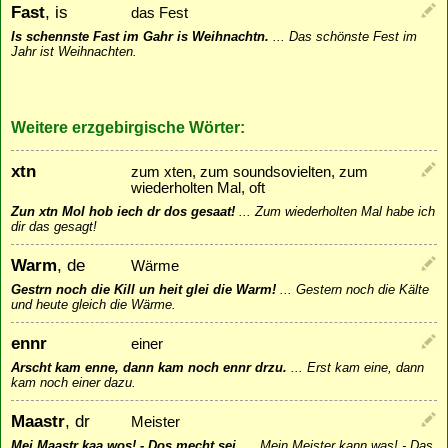
Fast
, is
das Fest
Is schennste Fast im Gahr is Weihnachtn.
...
Das schönste Fest im
Jahr ist Weihnachten.
Weitere erzgebirgische Wörter:
xtn
zum xten, zum soundsovielten, zum
wiederholten Mal, oft
Zun xtn Mol hob iech dr dos gesaat!
...
Zum wiederholten Mal habe ich
dir das gesagt!
Warm
, de
Wärme
Gestrn noch die Kill un heit glei die Warm!
...
Gestern noch die Kälte
und heute gleich die Wärme.
ennr
einer
Arscht kam enne, dann kam noch ennr drzu.
...
Erst kam eine, dann
kam noch einer dazu.
Maastr
, dr
Meister
Mei Maastr kaa wos! - Dos mecht sei.
...
Mein Meister kann was! - Das