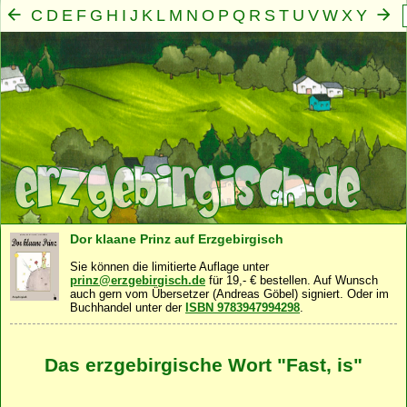
C
D
E
F
G
H
I
J
K
L
M
N
O
P
Q
R
S
T
U
V
W
X
Y
Z
A
B
Mensch
Seele
Geist
Familie
Gemeinschaft
Nah
·
·
·
·
·
Dor klaane Prinz auf Erzgebirgisch
Sie können die limitierte Auflage unter
prinz@erzgebirgisch.de
für 19,- € bestellen. Auf Wunsch
auch gern vom Übersetzer (Andreas Göbel) signiert. Oder im
Buchhandel unter der
ISBN 9783947994298
.
Das erzgebirgische Wort "Fast, is"