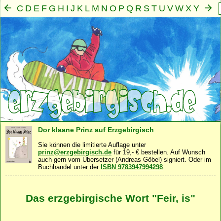
C
D
E
F
G
H
I
J
K
L
M
N
O
P
Q
R
S
T
U
V
W
X
Y
Z
A
B
Mensch
Seele
Geist
Familie
Gemeinschaft
Nah
·
·
·
·
·
Dor klaane Prinz auf Erzgebirgisch
Sie können die limitierte Auflage unter
prinz@erzgebirgisch.de
für 19,- € bestellen. Auf Wunsch
auch gern vom Übersetzer (Andreas Göbel) signiert. Oder im
Buchhandel unter der
ISBN 9783947994298
.
Das erzgebirgische Wort "Feir, is"