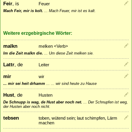
Feir
, is
Feuer
Mach Feir, mir is kolt.
...
Mach Feuer, mir ist es kalt.
Weitere erzgebirgische Wörter:
malkn
melken <Verb>
Im die Zeit malkn die.
...
Um diese Zeit melken sie.
Lattr
, de
Leiter
mir
wir
... mir sei heit drhamm
...
... wir sind heute zu Hause
Hust
, de
Husten
De Schnupp is wag, de Hust aber noch net.
...
Der Schnupfen ist weg,
der Husten aber noch nicht.
tebsen
toben, wütend sein; laut schimpfen, Lärm
machen