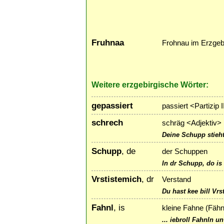
Fruhnaa
Frohnau im Erzgeb
Weitere erzgebirgische Wörter:
gepassiert
passiert <Partizip 
schrech
schräg <Adjektiv>
Deine Schupp stieht
Schupp
, de
der Schuppen
In dr Schupp, do is
Vrstistemich
, dr
Verstand
Du hast kee bill Vrs
Fahnl
, is
kleine Fahne (Fähn
... iebroll Fahnln u