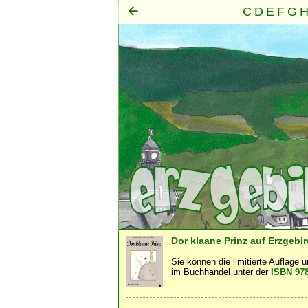
C
D
E
F
G
Mensch
Seele
Geist
·
·
Dor klaane Prinz auf Erzgebi
Sie können die limitierte Auflage 
im Buchhandel unter der
ISBN 97