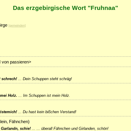
Das erzgebirgische Wort "Fruhnaa"
irge
[
gemeinden
]
II von passieren>
 schrech!
...
Dein Schuppen steht schräg!
 mei Holz.
...
Im Schuppen ist mein Holz.
tistemich!
...
Du hast kein bißchen Verstand!
lein, Fähnchen)
n Garlandn, schie!
...
... überall Fähnchen und Girlanden, schön!