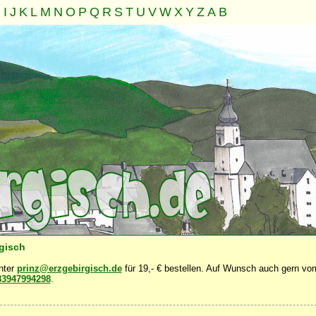
H
I
J
K
L
M
N
O
P
Q
R
S
T
U
V
W
X
Y
Z
A
B
Familie
Gemeinschaft
Nahrung
Natur
Sonstiges
·
·
·
·
·
rgisch
unter
prinz@erzgebirgisch.de
für 19,- € bestellen. Auf Wunsch auch gern vom
83947994298
.