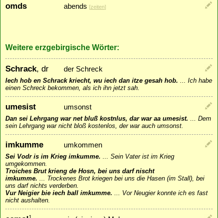
omds
abends
[
zeiten
]
Weitere erzgebirgische Wörter:
Schrack
, dr
der Schreck
Iech hob en Schrack kriecht, wu iech dan itze gesah hob.
...
Ich habe
einen Schreck bekommen, als ich ihn jetzt sah.
umesist
umsonst
Dan sei Lehrgang war net bluß kostnlus, dar war aa umesist.
...
Dem
sein Lehrgang war nicht bloß kostenlos, der war auch umsonst.
imkumme
umkommen
Sei Vodr is im Krieg imkumme.
...
Sein Vater ist im Krieg
umgekommen.
Troiches Brut krieng de Hosn, bei uns darf nischt
imkumme.
...
Trockenes Brot kriegen bei uns die Hasen (im Stall), bei
uns darf nichts verderben.
Vur Neigier bie iech ball imkumme.
...
Vor Neugier konnte ich es fast
nicht aushalten.
1