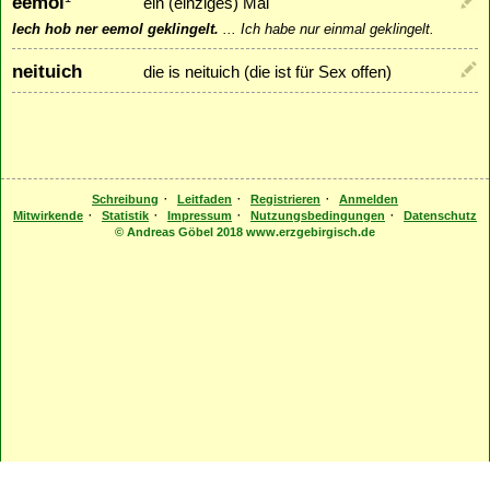
eemol
ein (einziges) Mal
Iech hob ner eemol geklingelt.
...
Ich habe nur einmal geklingelt.
neituich
die is neituich (die ist für Sex offen)
·
·
·
Schreibung
Leitfaden
Registrieren
Anmelden
·
·
·
·
Mitwirkende
Statistik
Impressum
Nutzungsbedingungen
Datenschutz
© Andreas Göbel 2018 www.erzgebirgisch.de