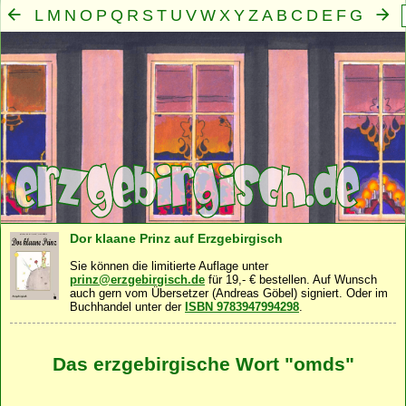
L
M
N
O
P
Q
R
S
T
U
V
W
X
Y
Z
A
B
C
D
E
F
G
H
I
J
K
Mensch
Seele
Geist
Familie
Gemeinschaft
Nah
·
·
·
·
·
Dor klaane Prinz auf Erzgebirgisch
Sie können die limitierte Auflage unter
prinz@erzgebirgisch.de
für 19,- € bestellen. Auf Wunsch
auch gern vom Übersetzer (Andreas Göbel) signiert. Oder im
Buchhandel unter der
ISBN 9783947994298
.
Das erzgebirgische Wort "omds"