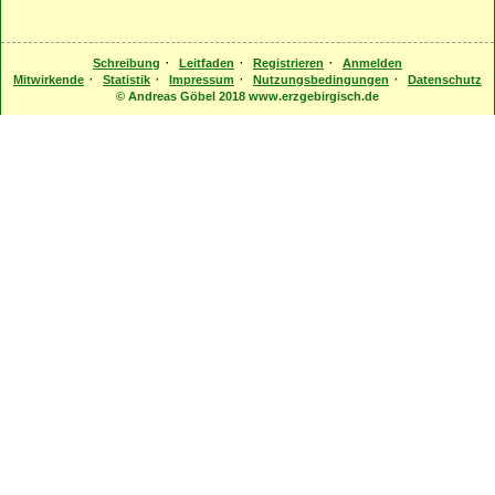
·
·
·
Schreibung
Leitfaden
Registrieren
Anmelden
·
·
·
·
Mitwirkende
Statistik
Impressum
Nutzungsbedingungen
Datenschutz
© Andreas Göbel 2018 www.erzgebirgisch.de