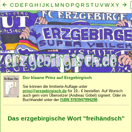
C
D
E
F
G
H
I
J
K
L
M
N
O
P
Q
R
S
T
U
V
W
X
Y
Z
A
B
Mensch
Seele
Geist
Familie
Gemeinschaft
Nah
·
·
·
·
·
Dor klaane Prinz auf Erzgebirgisch
Sie können die limitierte Auflage unter
prinz@erzgebirgisch.de
für 19,- € bestellen. Auf Wunsch
auch gern vom Übersetzer (Andreas Göbel) signiert. Oder im
Buchhandel unter der
ISBN 9783947994298
.
Das erzgebirgische Wort "freihändsch"