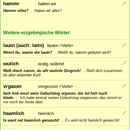
hammr
haben wir
Hammr olles?
...
Haben wir alles?
Weitere erzgebirgische Wörter:
lautn (auch: laitn)
läuten <Verb>
Wesst du, warim die lautn?
...
Weißt du, warum geläutet wird?
wutich
wutig, wütend
Reiß diech zamm, du allr wutichr Dingrich!
...
Reiß dich zusammen,
du alter wütender Kerl!
vrgassn
vergessen <Verb>
Iech hob emol senn Geburtstog vrgassn, dar tut heit nuch
blede.
...
Ich habe einmal seinen Geburtstag vergessen, das nimmt er
mir noch bis heute übel.
haamlich
heimlich
Is ward net haamlich genascht!
...
Es wird nicht heimlich genascht!