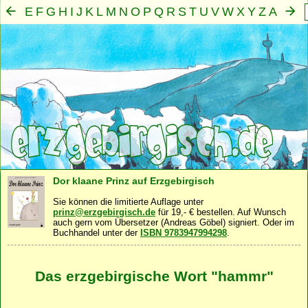
E
F
G
H
I
J
K
L
M
N
O
P
Q
R
S
T
U
V
W
X
Y
Z
A
B
C
D
Mensch
Seele
Geist
Familie
Gemeinschaft
Nah
·
·
·
·
·
Dor klaane Prinz auf Erzgebirgisch
Sie können die limitierte Auflage unter
prinz@erzgebirgisch.de
für 19,- € bestellen. Auf Wunsch
auch gern vom Übersetzer (Andreas Göbel) signiert. Oder im
Buchhandel unter der
ISBN 9783947994298
.
Das erzgebirgische Wort "hammr"