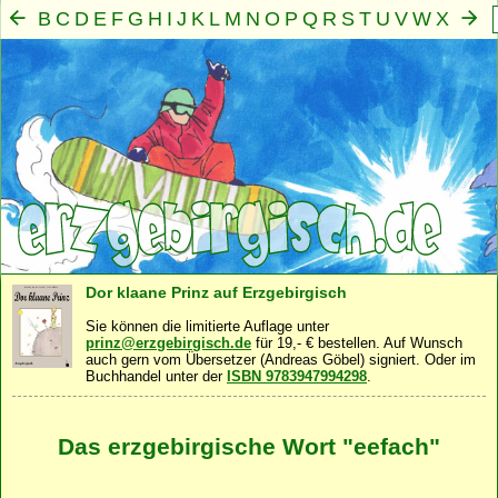
B
C
D
E
F
G
H
I
J
K
L
M
N
O
P
Q
R
S
T
U
V
W
X
Y
Z
A
Mensch
Seele
Geist
Familie
Gemeinschaft
Nah
·
·
·
·
·
Dor klaane Prinz auf Erzgebirgisch
Sie können die limitierte Auflage unter
prinz@erzgebirgisch.de
für 19,- € bestellen. Auf Wunsch
auch gern vom Übersetzer (Andreas Göbel) signiert. Oder im
Buchhandel unter der
ISBN 9783947994298
.
Das erzgebirgische Wort "eefach"