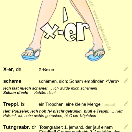
X-er
, de
X-Beine
schame
schämen, sich; Scham empfinden <Verb>
Iech täät miech schame!
...
Ich würde mich schämen!
Scham diech!
...
Schäm dich!
Treppl
, is
ein Tröpchen, eine kleine Menge
[
mengen
]
Herr Polizeier, iech hob fei nischt getrunkn, bluß e Treppl.
...
Herr
Polizist, ich habe nichts getrunken, bloß ein Tröpfchen.
Tutngraabr
, dr
Totengräber; 1. jemand, der [auf einem
Friedhof] Gräber aushebt; 2. Aaskäfer, der