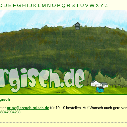
C
D
E
F
G
H
I
J
K
L
M
N
O
P
Q
R
S
T
U
V
W
X
Y
Z
sch
Seele
Geist
Familie
Gemeinschaft
Nahrung
N
·
·
·
·
·
·
rgisch
unter
prinz@erzgebirgisch.de
für 19,- € bestellen. Auf Wunsch auch gern vom
83947994298
.