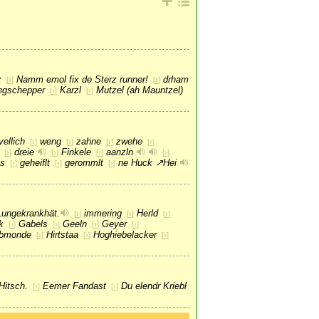
z
Namm emol fix de Sterz runner!
drham
[
›
]
[
›
]
gschepper
Karzl
Mutzel (ah Mauntzel)
[
›
]
[
›
]
vellich
weng
zahne
zwehe
[
›
]
[
›
]
[
›
]
[
›
]
dreie
Finkele
aanzln
[
›
]
[
›
]
[
›
]
[
›
]
s
geheiflt
gerommlt
ne Huck
↗
Hei
[
›
]
[
›
]
[
›
]
 Lungekrankhät.
immering
Herld
[
›
]
[
›
]
[
›
]
k
Gabels
Geeln
Geyer
[
›
]
[
›
]
[
›
]
[
›
]
lbmonde
Hirtstaa
Hoghiebelacker
[
›
]
[
›
]
[
›
]
Hitsch.
Eemer Fandast
Du elendr Kriebl
[
›
]
[
›
]