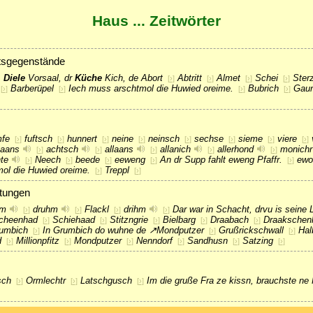
Haus ... Zeitwörter
tsgegenstände
, Diele
Vorsaal, dr
Küche
Kich, de
Abort
Abtritt
Almet
Schei
Ster
[
›
]
[
›
]
[
›
]
[
›
]
Barberüpel
Iech muss arschtmol die Huwied oreime.
Bubrich
Gaun
[
›
]
[
›
]
[
›
]
[
›
]
mfe
fuftsch
hunnert
neine
neinsch
sechse
sieme
viere
[
›
]
[
›
]
[
›
]
[
›
]
[
›
]
[
›
]
[
›
]
[
›
]
aans
achtsch
allaans
allanich
allerhond
monichr
[
›
]
[
›
]
[
›
]
[
›
]
[
›
]
hte
Neech
beede
eeweng
An dr Supp fahlt eweng Pfaffr.
ewo
[
›
]
[
›
]
[
›
]
[
›
]
[
›
]
ol die Huwied oreime.
Treppl
[
›
]
[
›
]
tungen
hm
druhm
Flackl
drihm
Dar war in Schacht, drvu is seine
[
›
]
[
›
]
[
›
]
[
›
]
cheenhad
Schiehaad
Stitzngrie
Bielbarg
Draabach
Draakschen
[
›
]
[
›
]
[
›
]
[
›
]
[
›
]
umbich
In Grumbich do wuhne de
↗
Mondputzer
Grußrickschwall
Ha
[
›
]
[
›
]
[
›
]
d
Millionpfitz
Mondputzer
Nenndorf
Sandhusn
Satzing
[
›
]
[
›
]
[
›
]
[
›
]
[
›
]
[
›
]
sch
Ormlechtr
Latschgusch
Im die gruße Fra ze kissn, brauchste ne 
[
›
]
[
›
]
[
›
]