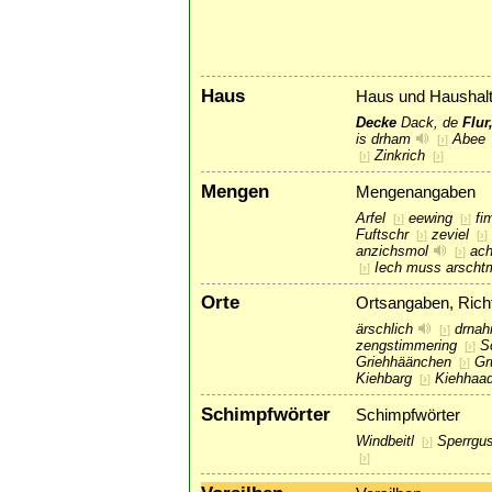
Haus
Haus und Haushal
Decke
Dack, de
Flur
is drham
Abee
[
›
]
Zinkrich
[
›
]
[
›
]
Mengen
Mengenangaben
Arfel
eewing
fi
[
›
]
[
›
]
Fuftschr
zeviel
[
›
]
[
›
]
anzichsmol
ac
[
›
]
Iech muss arschtm
[
›
]
Orte
Ortsangaben, Rich
ärschlich
drna
[
›
]
zengstimmering
S
[
›
]
Griehhäänchen
Gr
[
›
]
Kiehbarg
Kiehhaa
[
›
]
Schimpfwörter
Schimpfwörter
Windbeitl
Sperrgu
[
›
]
[
›
]