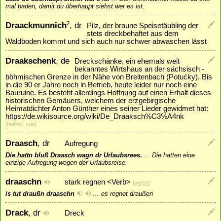
mal baden, damit du überhaupt siehst wer es ist.
Draackmunnich
, dr
2
Pilz, der braune Speisetäubling der
stets dreckbehaftet aus dem
Waldboden kommt und sich auch nur schwer abwaschen lässt
Draakschenk
, de
Dreckschänke, ein ehemals weit
bekanntes Wirtshaus an der sächsisch -
böhmischen Grenze in der Nähe von Breitenbach (Potućky). Bis
in die 90 er Jahre noch in Betrieb, heute leider nur noch eine
Bauruine. Es besteht allerdings Hoffnung auf einen Erhalt dieses
historischen Gemäuers, welchem der erzgebirgische
Heimatdichter Anton Günther eines seiner Lieder gewidmet hat:
https://de.wikisource.org/wiki/De_Draaksch%C3%A4nk
[
heimat
,
orte
]
Draasch
, dr
Aufregung
Die hattn bluß Draasch wagn dr Urlaubsrees.
...
Die hatten eine
einzige Aufregung wegen der Urlaubsreise.
draaschn
stark regnen <Verb>
[
wetter
]
is tut draußn draaschn
...
es regnet draußen
Drack
, dr
Dreck