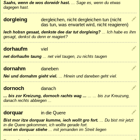
Saahs, wenn de wos dorwidr hast.
...
Sage es, wenn du etwas
dagegen hast.
dorgleing
dergleichen, nicht dergleichen tun (nicht
das tun, was erwartet wird, nicht reagieren)
Iech hobsn gesaat, denkste dee dar tut dorgleing?
...
Ich habe es ihm
gesagt, denkst du denn er reagiert?
dorhaufm
viel
net dorhaufm taung
...
net viel taugen, zu nichts taugen
dornahm
daneben
Nei und dornahm gieht viel.
...
Hinein und daneben geht viel.
dornoch
danach
... bis zor Kreizung, dornoch rachts wag ...
...
... bis zur Kreuzung,
danach rechts abbiegen ...
dorquar
in die Quere
Bist mor itze dorquar kumme, iech wollt gro fort.
...
Du bist mir jetzt
in die Quere gekommen, ich wollte gerade fort.
miet en dorquar stiehe
...
mit jemanden im Streit liegen