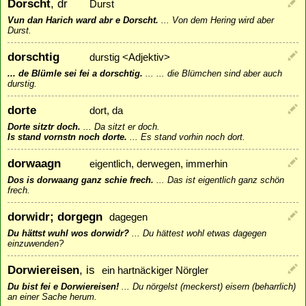
Dorscht
, dr
Durst
Vun dan Harich ward abr e Dorscht.
...
Von dem Hering wird aber
Durst.
dorschtig
durstig <Adjektiv>
... de Blümle sei fei a dorschtig.
...
... die Blümchen sind aber auch
durstig.
dorte
dort, da
Dorte sitztr doch.
...
Da sitzt er doch.
Is stand vornstn noch dorte.
...
Es stand vorhin noch dort.
dorwaagn
eigentlich, derwegen, immerhin
Dos is dorwaang ganz schie frech.
...
Das ist eigentlich ganz schön
frech.
dorwidr; dorgegn
dagegen
Du hättst wuhl wos dorwidr?
...
Du hättest wohl etwas dagegen
einzuwenden?
Dorwiereisen
, is
ein hartnäckiger Nörgler
Du bist fei e Dorwiereisen!
...
Du nörgelst (meckerst) eisern (beharrlich)
an einer Sache herum.