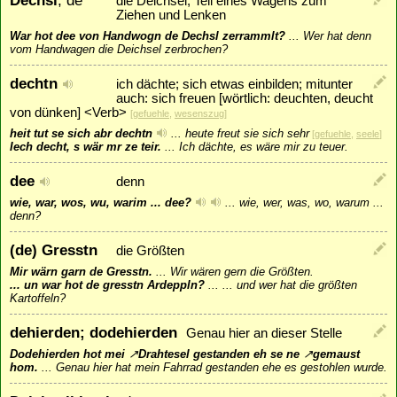
die Deichsel; Teil eines Wagens zum
Ziehen und Lenken
War hot dee von Handwogn de Dechsl zerrammlt?
...
Wer hat denn
vom Handwagen die Deichsel zerbrochen?
dechtn
ich dächte; sich etwas einbilden; mitunter
auch: sich freuen [wörtlich: deuchten, deucht
von dünken] <Verb>
[
gefuehle
,
wesenszug
]
heit tut se sich abr dechtn
...
heute freut sie sich sehr
[
gefuehle
,
seele
]
Iech decht, s wär mr ze teir.
...
Ich dächte, es wäre mir zu teuer.
dee
denn
wie, war, wos, wu, warim ... dee?
...
wie, wer, was, wo, warum ...
denn?
(de) Gresstn
die Größten
Mir wärn garn de Gresstn.
...
Wir wären gern die Größten.
... un war hot de gresstn Ardeppln?
...
... und wer hat die größten
Kartoffeln?
dehierden; dodehierden
Genau hier an dieser Stelle
Dodehierden hot mei
↗
Drahtesel
gestanden eh se ne
↗
gemaust
hom.
...
Genau hier hat mein Fahrrad gestanden ehe es gestohlen wurde.