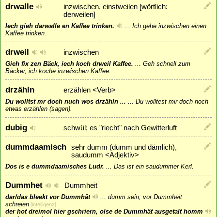
drwalle
inzwischen, einstweilen [wörtlich:
derweilen]
Iech gieh darwalle en Kaffee trinken.
...
Ich gehe inzwischen einen
Kaffee trinken.
drweil
inzwischen
Gieh fix zen Bäck, iech koch drweil Kaffee.
...
Geh schnell zum
Bäcker, ich koche inzwischen Kaffee.
drzähln
erzählen <Verb>
Du wolltst mr doch nuch wos drzähln ...
...
Du wolltest mir doch noch
etwas erzählen (sagen).
dubig
schwül; es "riecht" nach Gewitterluft
dummdaamisch
sehr dumm (dumm und dämlich),
saudumm <Adjektiv>
Dos is e dummdaamisches Ludr.
...
Das ist ein saudummer Kerl.
Dummhet
Dummheit
dar/das bleekt vor Dummhät
...
dumm sein; vor Dummheit
schreien
[
intelligenz
]
der hot dreimol hier gschriern, olse de Dummhät ausgetalt homm