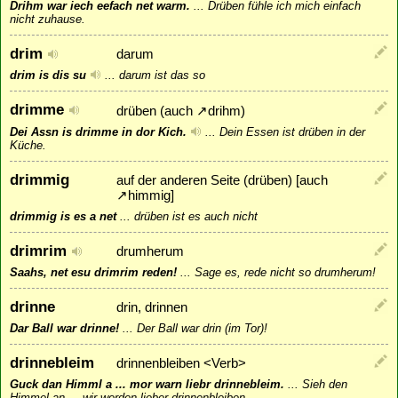
Drihm war iech eefach net warm.
...
Drüben fühle ich mich einfach
nicht zuhause.
drim
darum
drim is dis su
...
darum ist das so
drimme
drüben (auch
↗
drihm
)
Dei Assn is drimme in dor Kich.
...
Dein Essen ist drüben in der
Küche.
drimmig
auf der anderen Seite (drüben) [auch
↗
himmig
]
drimmig is es a net
...
drüben ist es auch nicht
drimrim
drumherum
Saahs, net esu drimrim reden!
...
Sage es, rede nicht so drumherum!
drinne
drin, drinnen
Dar Ball war drinne!
...
Der Ball war drin (im Tor)!
drinnebleim
drinnenbleiben <Verb>
Guck dan Himml a ... mor warn liebr drinnebleim.
...
Sieh den
Himmel an ... wir werden lieber drinnenbleiben.