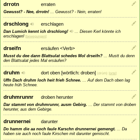
drrotn
erraten
Gewusst? - Nee, drrotn!
...
Gewusst? - Nein, erraten!
drschlong
erschlagen
Dan Lumich kennt ich drschlong!
...
Diesen Kerl könnte ich
erschlagen!
[
bewegungen
]
drseifn
ersäufen <Verb>
Musst du dee dann Blattsulat schedes Mol drseifn?
...
Mustt du denn
den Blattsalat jedes Mal ersäufen?
druhm
dort oben [wörtlich: droben]
{drūṁ}
[
orte
]
Uffn Dach druhm loch heit frieh Schnee.
...
Auf dem Dach oben lag
heute früh Schnee.
druhmrunnr
droben herunter
Dar stammt von druhmrunnr, ausm Gebirg.
...
Der stammt von droben
herunter, aus dem Gebirge.
drunnernei
darunter
Do hamm die aa noch faule Karschn drunnernei gemengt.
...
Da
haben sie auch noch faule Kirschen mit darunter gemischt.