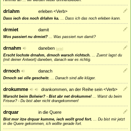
drlahm
erleben <Verb>
Dass iech dos noch drlahm ka.
...
Dass ich das noch erleben kann.
drmiet
damit
Wos passiert nu drmiet?
...
Was passiert nun damit?
drnahm
daneben
[
orte
]
Erscht lochste drnahm, drnoch warsch richtsch.
...
Zuerst lagst du
(mit deiner Antwort) daneben, danach war es richtig.
drnoch
danach
Drnoch sei olle gescheitr.
...
Danach sind alle klüger.
drokumme
drankommen, an der Reihe sein <Verb>
Warscht beim Bolwier? - Bist abr net drokumme!
...
Warst du beim
Friseur? - Du bist aber nicht drangekommen!
drquar
in die Quere
Bist mor itze drquar kumme, iech wollt grod fort.
...
Du bist mir jetzt
in die Quere gekommen, ich wollte gerade fort.