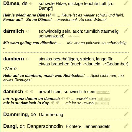
Dämse
, de
schwüle Hitze; stickige feuchte Luft [zu
Dampf]
Heit is wiedr enne Dämse!
...
Heute ist es wieder schwül und heiß.
Fenstr auf! - Su ne Dämse!
...
Fenster auf. So eine Wärme!
därmlich
schwindelig sein, auch: türmlich (taumelig,
schwankend)
[
befinden
]
Mir wars galing esu därmlich ...
...
Mir war es plötzlich so schwindelig
...
dambern
sinnlos beschäftigen, spielen, lange für
etwas brauchen (auch
↗
dauteln
,
↗
Gedamber
)
<Verb>
Hehr auf ze dambern, mach wos Richtsches!
...
Spiel nicht rum, tue
etwas Richtiges!
damisch
unwohl sein, schwindlich sein
[
befinden
]
mir is gonz dumm un damisch
...
unwohl sein
[
befinden
]
mir is su damisch in Kop
...
mir ist so unwohl
[
befinden
]
Dammring
, de
Dämmerung
Dangl
, dr; Dangerschnodln
Fichten-, Tannennadeln