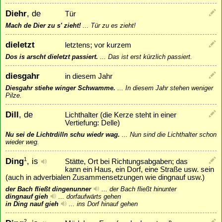
Diehr
, de
Tür
Mach de Dier zu s' zieht!
...
Tür zu es zieht!
dieletzt
letztens; vor kurzem
Dos is arscht dieletzt passiert.
...
Das ist erst kürzlich passiert.
diesgahr
in diesem Jahr
Diesgahr stiehe winger Schwamme.
...
In diesem Jahr stehen weniger
Pilze.
Dill
, de
Lichthalter (die Kerze steht in einer
Vertiefung: Delle)
Nu sei de Lichtrdilln schu wiedr wag.
...
Nun sind die Lichthalter schon
wieder weg.
Ding
, is
1
Stätte, Ort bei Richtungsabgaben; das
kann ein Haus, ein Dorf, eine Straße usw. sein
(auch in adverbialen Zusammensetzungen wie dingnauf usw.)
der Bach fließt dingenunner
...
der Bach fließt hinunter
dingnauf gieh
...
dorfaufwärts gehen
in Ding nauf gieh
...
ins Dorf hinauf gehen
2