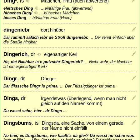
Ding
, is
Mädchen, Frau (auch abwertend)
efeltsches Ding
...
einfältige Frau (abwertend)
hibsches Dingl
...
hübsches Mädchen
bieses Ding
...
bösartige Frau (Hexe)
dingeniebr
dort hinüber
Dar rammlt aafach iebr de Stroß dingeniebr.
...
Der rennt einfach über
die Straße hinüber.
Dingerich
, dr
eigenartiger Kerl
He, dei Nachbar is e putzschr Dingerich?
...
Nicht wahr, dei Nachbar
ist ein eigenartiger Kerl?
Dingr
, dr
Dünger
Dar flisssche Dingr is prima.
...
Der Flüssigdünger ist prima.
Dings
, dr
Irgendetwas (überlegend, wenn man nicht
gleich auf den Namen kommt)
Du wesst schu, hier - dr Dings ...
Dingsbums
, is
Dingsda, eine Sache, von einem gerade
der Name nicht einfällt
No hier, es Dingsbums, wie haaßt's dä glei? Du wesst nu schie wos