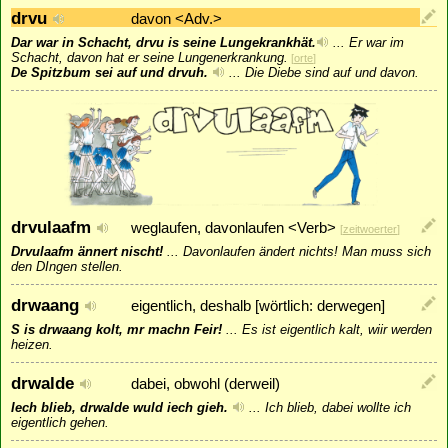
drvu
davon <Adv.>
Dar war in Schacht, drvu is seine Lungekrankhät.
...
Er war im
Schacht, davon hat er seine Lungenerkrankung.
[
orte
]
De Spitzbum sei auf und drvuh.
...
Die Diebe sind auf und davon.
drvulaafm
weglaufen, davonlaufen <Verb>
[
zeitwoerter
]
Drvulaafm ännert nischt!
...
Davonlaufen ändert nichts! Man muss sich
den DIngen stellen.
drwaang
eigentlich, deshalb [wörtlich: derwegen]
S is drwaang kolt, mr machn Feir!
...
Es ist eigentlich kalt, wiir werden
heizen.
drwalde
dabei, obwohl (derweil)
Iech blieb, drwalde wuld iech gieh.
...
Ich blieb, dabei wollte ich
eigentlich gehen.