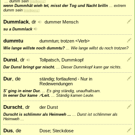
...
dumm sein
[
intelligenz
]
wenn Dummhät wieh tet, misst der Tog und Nacht brilln
...
extrem
dumm sein
[
intelligenz
]
Dummlack
, dr
dummer Mensch
su a Dummlack
dummtu
dummtun; trotzen <Verb>
Wie lange willste noch dummtu?
...
Wie lange willst du noch trotzen?
Dunsl
, dr
Tollpatsch, Dummkopf
Dar Dunsl bringt gar nischt.
...
Dieser Dummkopf kann gar nichts.
Dur
, de
ständig; fortlaufend - Nur in
Redewendungen
S' ging in einer Dur.
...
Es ging ständig, unaufhaltsam.
In eener Dur kame
↗
Leit
.
...
Ständig kamen Leute.
Durscht
, dr
der Durst
Durscht is schlimmr als Heimweh ...
...
Durst ist schlimmer als
Heimweh ...
Dus
, de
Dose; Steckdose