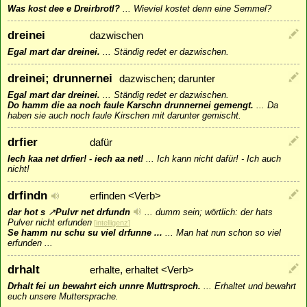
Was kost dee e Dreirbrotl?
...
Wieviel kostet denn eine Semmel?
dreinei
dazwischen
Egal mart dar dreinei.
...
Ständig redet er dazwischen.
dreinei; drunnernei
dazwischen; darunter
Egal mart dar dreinei.
...
Ständig redet er dazwischen.
Do hamm die aa noch faule Karschn drunnernei gemengt.
...
Da
haben sie auch noch faule Kirschen mit darunter gemischt.
drfier
dafür
Iech kaa net drfier! - iech aa net!
...
Ich kann nicht dafür! - Ich auch
nicht!
drfindn
erfinden <Verb>
dar hot s
↗
Pulvr
net drfundn
...
dumm sein; wörtlich: der hats
Pulver nicht erfunden
[
intelligenz
]
Se hamm nu schu su viel drfunne ...
...
Man hat nun schon so viel
erfunden ...
drhalt
erhalte, erhaltet <Verb>
Drhalt fei un bewahrt eich unnre Muttrsproch.
...
Erhaltet und bewahrt
euch unsere Muttersprache.