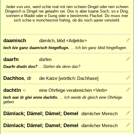
Jeder vun uns, werd schie mal mit nen scheen Dingel oder nen scheen
Dingerich is Dingel nei gelaafm sei. Dos is aber kaane Soch, so e Ding,
sonnern e Madel oder e Gung oder e bestimmts Flackel. Do muss mer
sich schie e monchesmol frahng, ob dis noch aaner verstieht.
daamisch
dämlich, blöd <Adjektiv>
Iech bie ganz daamisch hiegeflugn.
...
Ich bin ganz blöd hingeflogen.
daarfn
dürfen
Daarfn diedn dos?
...
Dürfen die denn das?
Dachhos
, dr
die Katze [wörtlich: Dachhase]
dachtln
eine Ohrfeige verabreichen <Verb>
Iech war dr glei enne dachtln.
...
Ich werde dir gleich eine Ohrfeige
geben.
Dämlack; Dämel; Dämel; Demel
dämlicher Mensch
Dämlack; Dämel; Damel; Demel
dämlicher Mensch