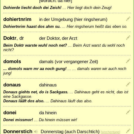
[wörtlich: da hier]
Dohierde liecht doch dei Zeich!
...
Hier liegt doch dein Zeug!
dohiertnrim
in der Umgebung (hier ringsherum)
Dohiertnrim haast dos ahm su.
...
Hier ringsherum heißt das eben so.
Doktr
, dr
der Doktor, der Arzt
Beim Doktr warste wuhl noch net?
...
Beim Arzt warst du wohl noch
nicht?
domols
damals (vor vergangener Zeit)
... domols warn mr aa noch gung!
...
... damals waren wir auch noch
jung!
donaus
dahinaus
Donaus giehts net, do is Sackgass.
...
Dahinaus geht es nicht, das ist
eine Sackgasse.
Donaus lääft dos also.
...
Dahinaus läuft das also.
donei
da hinein
Donei missmor!
...
Da hinein müssen wir!
Donnerstich
Donnerstag (auch Darschtich)
[
wochentage
]