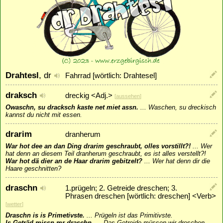
Drahtesl
, dr
Fahrrad [wörtlich: Drahtesel]
draksch
dreckig <Adj.>
[
aussehen
]
Owaschn, su dracksch kaste net miet assn.
...
Waschen, su dreckisch
kannst du nicht mit essen.
drarim
dranherum
War hot dee an dan Ding drarim geschraubt, olles vorstillt?!
...
Wer
hat denn an diesem Teil dranherum geschraubt, es ist alles verstellt?!
War hot dä dier an de Haar drarim gebitzelt?
...
Wer hat denn dir die
Haare geschnitten?
draschn
1.prügeln; 2. Getreide dreschen; 3.
Phrasen dreschen [wörtlich: dreschen] <Verb>
[
wetter
]
Draschn is is Primetivste.
...
Prügeln ist das Primitivste.
Is Geträd missn mr draschn.
...
Das Getreide müssen wir dreschen.