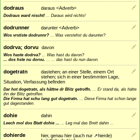
dodraus
daraus <Adverb>
Dodraus ward nischt!
...
Daraus wird nichts!
dodrunner
darunter <Adverb>
Wos vrstiste dodrunnr?
...
Was verstehst du darunter?
dodrva; dorvu
davon
Wos haste dodrva?
...
Was hast du davon?
... dos hste nu dorvu.
...
... das hast du nun davon.
dogetratn
dastehen; an einer Stelle, einem Ort
stehen; sich in einer bestimmten Lage,
Situation, Verfassung befinden
Dar hot dogetratn, als hättne dr Blitz getroffn.
...
Er stand da, als hätte
ihn der Blitz getroffen.
Die Firma hat schu lang gut dogetratn.
...
Diese Firma hat schon lange
gut dagestanden.
dohie
dahin
Leech mol dos Btatt dohie ...
...
Leg mal das Brett dahin ...
dohierde
hier, genau hier (auch nur
↗
hierde
)