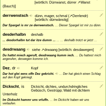
[wörtlich: Dürrwanst, dürrer
↗
Wanst
(Bauch)]
derrwenstsch
dünn, mager, schmal (
↗
Derrlendr
)
[wörtlich: dürrwänstig]
Dar Spargel is mr ze derrwenstsch.
...
Dieser Spargel ist mir zu dünn.
desderhalbn
deshalb
... desdorhalbn tut dar itze dumm ...
...
... deshalb trotzt er jetzt ...
desdrwaang
siehe
↗
drwaang
[wörtlich: desdawegen]
Du hattst miech ageruft, desdrwaang kumm iech.
...
Du hattest mich
angerufen, deswegen komme ich.
Dez
, dr
Kopf
Dar hot glei eens offn Dez gekricht.
...
Der hat gleich einen Schlag
auf den Kopf gekriegt.
Dickscht
, is
Dickicht, dichtes, undurchdringliches
Gebüsch, Gestrüpp; Wald mit dichtem
Unterholz
Im Dickscht hammr uns vrluffn.
...
Im Dickicht haben wir uns
verlaufen.