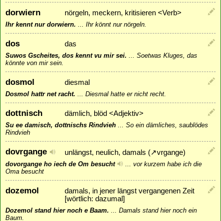
dorwiern
nörgeln, meckern, kritisieren <Verb>
Ihr kennt nur dorwiern.
...
Ihr könnt nur nörgeln.
dos
das
Suwos Gscheites, dos kennt vu mir sei.
...
Soetwas Kluges, das
könnte von mir sein.
dosmol
diesmal
Dosmol hattr net racht.
...
Diesmal hatte er nicht recht.
dottnisch
dämlich, blöd <Adjektiv>
Su ee damisch, dottnischs Rindvieh
...
So ein dämliches, saublödes
Rindvieh
dovrgange
unlängst, neulich, damals (
↗
vrgange
)
dovorgange ho iech de Om besucht
...
vor kurzem habe ich die
Oma besucht
dozemol
damals, in jener längst vergangenen Zeit
[wörtlich: dazumal]
Dozemol stand hier noch e Baam.
...
Damals stand hier noch ein
Baum.