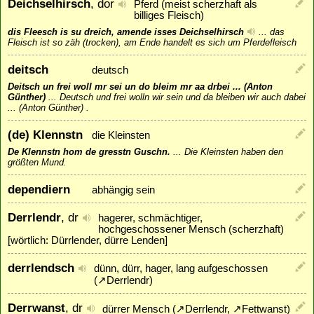
Deichselhirsch
, dor
Pferd (meist scherzhaft als
billiges Fleisch)
dis Fleesch is su dreich, amende isses Deichselhirsch
...
das
Fleisch ist so zäh (trocken), am Ende handelt es sich um Pferdefleisch
deitsch
deutsch
Deitsch un frei woll mr sei un do bleim mr aa drbei ... (Anton
Günther)
...
Deutsch und frei wolln wir sein und da bleiben wir auch dabei
... (Anton Günther) .
(de) Klennstn
die Kleinsten
De Klennstn hom de gresstn Guschn.
...
Die Kleinsten haben den
größten Mund.
dependiern
abhängig sein
Derrlendr
, dr
hagerer, schmächtiger,
hochgeschossener Mensch (scherzhaft)
[wörtlich: Dürrlender, dürre Lenden]
derrlendsch
dünn, dürr, hager, lang aufgeschossen
(
↗
Derrlendr
)
Derrwanst
, dr
dürrer Mensch (
↗
Derrlendr
,
↗
Fettwanst
)