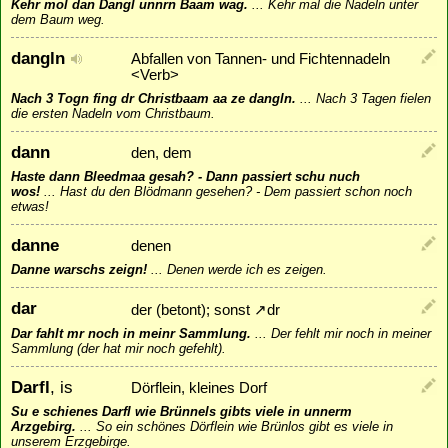
Kehr mol dan Dangl unnrn Baam wag.
...
Kehr mal die Nadeln unter
dem Baum weg.
dangln
Abfallen von Tannen- und Fichtennadeln
<Verb>
Nach 3 Togn fing dr Christbaam aa ze dangln.
...
Nach 3 Tagen fielen
die ersten Nadeln vom Christbaum.
dann
den, dem
Haste dann Bleedmaa gesah? - Dann passiert schu nuch
wos!
...
Hast du den Blödmann gesehen? - Dem passiert schon noch
etwas!
danne
denen
Danne warschs zeign!
...
Denen werde ich es zeigen.
dar
der (betont); sonst
↗
dr
Dar fahlt mr noch in meinr Sammlung.
...
Der fehlt mir noch in meiner
Sammlung (der hat mir noch gefehlt).
Darfl
, is
Dörflein, kleines Dorf
Su e schienes Darfl wie Brünnels gibts viele in unnerm
Arzgebirg.
...
So ein schönes Dörflein wie Brünlos gibt es viele in
unserem Erzgebirge.