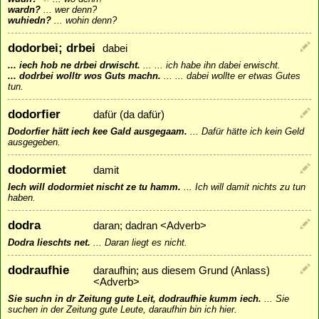
wardn?
...
wer denn?
wuhiedn?
...
wohin denn?
dodorbei; drbei
dabei
... iech hob ne drbei drwischt.
...
... ich habe ihn dabei erwischt.
... dodrbei wolltr wos Guts machn.
...
... dabei wollte er etwas Gutes
tun.
dodorfier
dafür (da dafür)
Dodorfier hätt iech kee Gald ausgegaam.
...
Dafür hätte ich kein Geld
ausgegeben.
dodormiet
damit
Iech will dodormiet nischt ze tu hamm.
...
Ich will damit nichts zu tun
haben.
dodra
daran; dadran <Adverb>
Dodra lieschts net.
...
Daran liegt es nicht.
dodraufhie
daraufhin; aus diesem Grund (Anlass)
<Adverb>
Sie suchn in dr Zeitung gute Leit, dodraufhie kumm iech.
...
Sie
suchen in der Zeitung gute Leute, daraufhin bin ich hier.