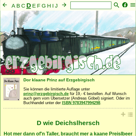
D
A
B
C
E
F
G
H
I
J
K
L
M
N
O
P
Q
R
S
T
U
V
W
X
Y
Z
Mensch
Seele
Geist
Familie
Gemeinschaft
·
·
·
·
·
Nahrung
Natur
Sonstiges
·
·
Dor klaane Prinz auf Erzgebirgisch
Sie können die limitierte Auflage unter
prinz@erzgebirgisch.de
für 19,- € bestellen. Auf Wunsch
auch gern vom Übersetzer (Andreas Göbel) signiert. Oder im
Buchhandel unter der
ISBN 9783947994298
.
D wie Deichslhersch
Hot mer dann of'n Taller, braucht mer a kaane Preislbeer