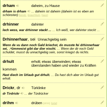
drham
daheim, zu Hause
drham is drham
...
daheim ist daheim (daheim ist es eben am
schönsten)
[
besitz
,
brauchtum
,
haus
]
drhinner
dahinter
Iech wess, war drhinner stackt ...
...
Ich weiß, wer dahinter steckt ...
Drhinnerhaar
, sei
Unnachgiebig sein
Wenn de vu dann noch Gald kriechst, do musste fei drhinnerhaar
sei,
↗
ümmesist
gibt dar dier nischt.
...
Wenn der dir noch Geld
schuldet, musst du unnachgiebig sein, sonst kriegst du nichts.
drhult
erholt; etwas überwinden; etwas
überstanden haben und wieder zu Kräften
kommen
Hast diech im Urlaub gut drhult.
...
Du hast dich aber im Urlaub gut
erholt.
Drickr
, dr
Türklinke
dr Tirdrickr
...
der Türdrücker
drihm
drüben
{drīṁ}
[
orte
]