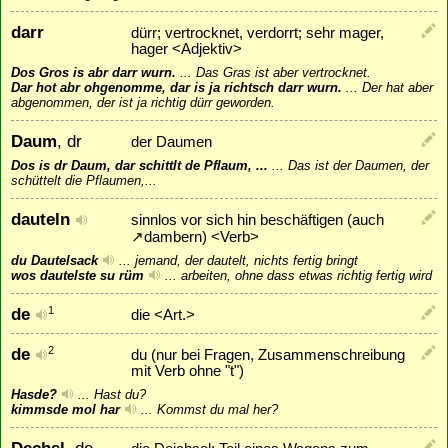
darr
dürr; vertrocknet, verdorrt; sehr mager,
hager <Adjektiv>
Dos Gros is abr darr wurn.
...
Das Gras ist aber vertrocknet.
Dar hot abr ohgenomme, dar is ja richtsch darr wurn.
...
Der hat aber
abgenommen, der ist ja richtig dürr geworden.
Daum
, dr
der Daumen
Dos is dr Daum, dar schittlt de Pflaum, ...
...
Das ist der Daumen, der
schüttelt die Pflaumen,...
dauteln
sinnlos vor sich hin beschäftigen (auch
↗
dambern
) <Verb>
du Dautelsack
...
jemand, der dautelt, nichts fertig bringt
wos dautelste su rüm
...
arbeiten, ohne dass etwas richtig fertig wird
de
1
die <Art.>
de
2
du (nur bei Fragen, Zusammenschreibung
mit Verb ohne "t")
Hasde?
...
Hast du?
kimmsde mol har
...
Kommst du mal her?
Dechsl
, de