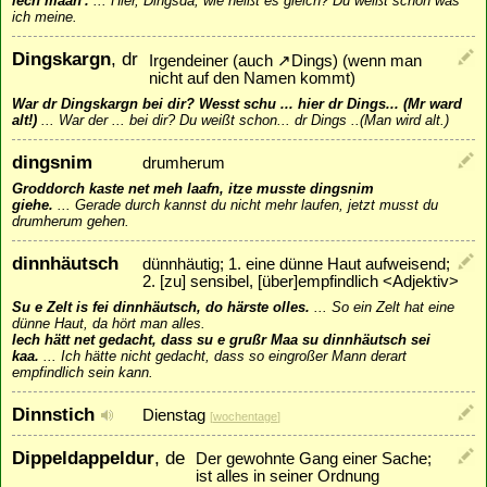
iech mään'.
...
Hier, Dingsda, wie heißt es gleich? Du weißt schon was
ich meine.
Dingskargn
, dr
Irgendeiner (auch
↗
Dings
) (wenn man
nicht auf den Namen kommt)
War dr Dingskargn bei dir? Wesst schu ... hier dr Dings... (Mr ward
alt!)
...
War der ... bei dir? Du weißt schon... dr Dings ..(Man wird alt.)
dingsnim
drumherum
Groddorch kaste net meh laafn, itze musste dingsnim
giehe.
...
Gerade durch kannst du nicht mehr laufen, jetzt musst du
drumherum gehen.
dinnhäutsch
dünnhäutig; 1. eine dünne Haut aufweisend;
2. [zu] sensibel, [über]empfindlich <Adjektiv>
Su e Zelt is fei dinnhäutsch, do härste olles.
...
So ein Zelt hat eine
dünne Haut, da hört man alles.
Iech hätt net gedacht, dass su e grußr Maa su dinnhäutsch sei
kaa.
...
Ich hätte nicht gedacht, dass so eingroßer Mann derart
empfindlich sein kann.
Dinnstich
Dienstag
[
wochentage
]
Dippeldappeldur
, de
Der gewohnte Gang einer Sache;
ist alles in seiner Ordnung