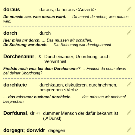
doraus
daraus; da heraus <Adverb>
Do musste saa, wos doraus ward.
...
Da musst du sehen, was daraus
wird.
dorch
durch
Hier miss mr dorch.
...
Das müssen wir schaffen.
De Sichrung war dorch.
...
Die Sicherung war durchgebrannt.
Dorchenannr
, is
Durcheinander; Unordnung; auch:
Verwirrtheit
Findste noch wos bei dein Dorchenannr?
...
Findest du noch etwas
bei deiner Unordnung?
dorchkeie
durchkauen, diskutieren, durchnehmen,
besprechen <Verb>
... dos missmor nuchmol dorchkeie.
...
... das müssen wir nochmal
besprechen.
Dorfdunsl
, dr
dummer Mensch der dafür bekannt ist
(
↗
Dunsl
)
dorgegn; dorwidr
dagegen