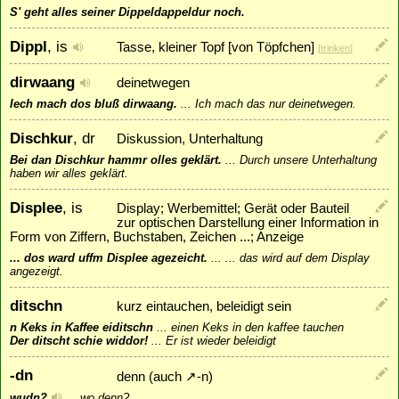
S' geht alles seiner Dippeldappeldur noch.
Dippl
, is
Tasse, kleiner Topf [von Töpfchen]
[
trinken
]
dirwaang
deinetwegen
Iech mach dos bluß dirwaang.
...
Ich mach das nur deinetwegen.
Dischkur
, dr
Diskussion, Unterhaltung
Bei dan Dischkur hammr olles geklärt.
...
Durch unsere Unterhaltung
haben wir alles geklärt.
Displee
, is
Display; Werbemittel; Gerät oder Bauteil
zur optischen Darstellung einer Information in
Form von Ziffern, Buchstaben, Zeichen ...; Anzeige
... dos ward uffm Displee agezeicht.
...
... das wird auf dem Display
angezeigt.
ditschn
kurz eintauchen, beleidigt sein
n Keks in Kaffee eiditschn
...
einen Keks in den kaffee tauchen
Der ditscht schie widdor!
...
Er ist wieder beleidigt
-dn
denn (auch
↗
-n
)
wudn?
...
wo denn?