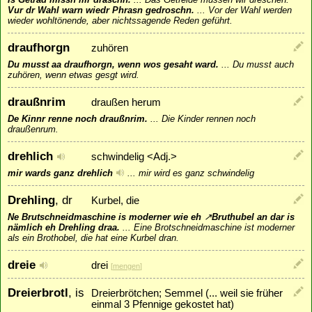
Vur dr Wahl warn wiedr Phrasn gedroschn.
...
Vor der Wahl werden
wieder wohltönende, aber nichtssagende Reden geführt.
draufhorgn
zuhören
Du musst aa draufhorgn, wenn wos gesaht ward.
...
Du musst auch
zuhören, wenn etwas gesgt wird.
draußnrim
draußen herum
De Kinnr renne noch draußnrim.
...
Die Kinder rennen noch
draußenrum.
drehlich
schwindelig <Adj.>
mir wards ganz drehlich
...
mir wird es ganz schwindelig
Drehling
, dr
Kurbel, die
Ne Brutschneidmaschine is moderner wie eh
↗
Bruthubel
an dar is
nämlich eh Drehling draa.
...
Eine Brotschneidmaschine ist moderner
als ein Brothobel, die hat eine Kurbel dran.
dreie
drei
[
mengen
]
Dreierbrotl
, is
Dreierbrötchen; Semmel (... weil sie früher
einmal 3 Pfennige gekostet hat)