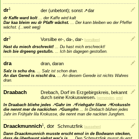
dr
1
der (unbetont); sonst
↗
dar
dr Kaffe ward kolt
...
der Kaffe wird kalt
Dar kaa bleim wu dr Pfaffr wächst.
...
Der kann bleiben wo der Pfeffer
wächst. (...weit weg)
dr
2
Vorsilbe er-, da-, dar-
[
vorsilben
]
Hast du miech drschreckt!
...
Du hast mich erschreckt!
Iech bie drgeeng gestußn.
...
Ich bin dagegen gestoßen.
dra
dran, daran
Salz is schu dra.
...
Salz ist schon dran.
An dan Gered is nischt dra.
...
An diesem Gerede ist nichts Wahres
dran.
Draabach
Drebach, Dorf im Erzgebirgskreis, bekannt
durch seine Krokuswiesen.
[
gemeinden
,
orte
]
In Draabach bliehe jedes
↗
Gahr
im
↗
Friehgahr
lilane
↗
Krokussln
die nennt mer de nackichen
↗
Gumpfrn
...
In Drebach blühen jedes
Jahr im Frühjahr lila Krokusse, die nennt man die nackten Jungfern.
Draackmunnich
, dor
1
Schmutzfink
[
aussehen
]
Dann Draackmunnich musste erscht emol in de Bodwann stecken,
dass de überhaupt siehst war's is.
...
Den Schmutzfink musst du erst