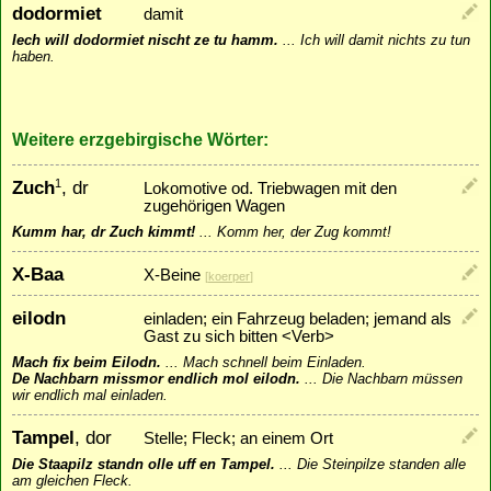
dodormiet
damit
Iech will dodormiet nischt ze tu hamm.
...
Ich will damit nichts zu tun
haben.
Weitere erzgebirgische Wörter:
Zuch
, dr
1
Lokomotive od. Triebwagen mit den
zugehörigen Wagen
Kumm har, dr Zuch kimmt!
...
Komm her, der Zug kommt!
X-Baa
X-Beine
[
koerper
]
eilodn
einladen; ein Fahrzeug beladen; jemand als
Gast zu sich bitten <Verb>
Mach fix beim Eilodn.
...
Mach schnell beim Einladen.
De Nachbarn missmor endlich mol eilodn.
...
Die Nachbarn müssen
wir endlich mal einladen.
Tampel
, dor
Stelle; Fleck; an einem Ort
Die Staapilz standn olle uff en Tampel.
...
Die Steinpilze standen alle
am gleichen Fleck.