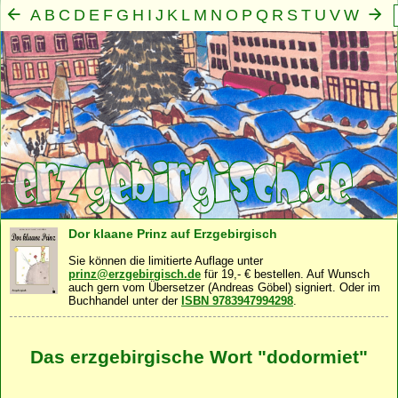
A
B
C
D
E
F
G
H
I
J
K
L
M
N
O
P
Q
R
S
T
U
V
W
X
Y
Z
Mensch
Seele
Geist
Familie
Gemeinschaft
Nah
·
·
·
·
·
Dor klaane Prinz auf Erzgebirgisch
Sie können die limitierte Auflage unter
prinz@erzgebirgisch.de
für 19,- € bestellen. Auf Wunsch
auch gern vom Übersetzer (Andreas Göbel) signiert. Oder im
Buchhandel unter der
ISBN 9783947994298
.
Das erzgebirgische Wort "dodormiet"