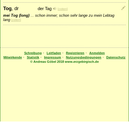
Tog
, dr
der Tag
[
zeiten
]
mei Tog (long)
...
schon immer; schon sehr lange zu mein Lebtag
lang
[
zeiten
]
·
·
·
Schreibung
Leitfaden
Registrieren
Anmelden
·
·
·
·
Mitwirkende
Statistik
Impressum
Nutzungsbedingungen
Datenschutz
© Andreas Göbel 2018 www.erzgebirgisch.de