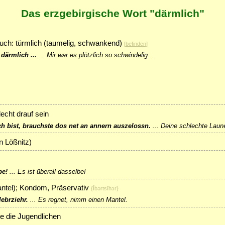
Das erzgebirgische Wort "därmlich"
auch: türmlich (taumelig, schwankend)
[
befinden
]
därmlich ...
...
Mir war es plötzlich so schwindelig ...
echt drauf sein
h bist, brauchste dos net an annern auszelossn.
...
Deine schlechte Laune
on Lößnitz)
be!
...
Es ist überall dasselbe!
antel); Kondom, Präservativ
{Ībǝrtsīhɔr}
ebrziehr.
...
Es regnet, nimm einen Mantel.
e die Jugendlichen