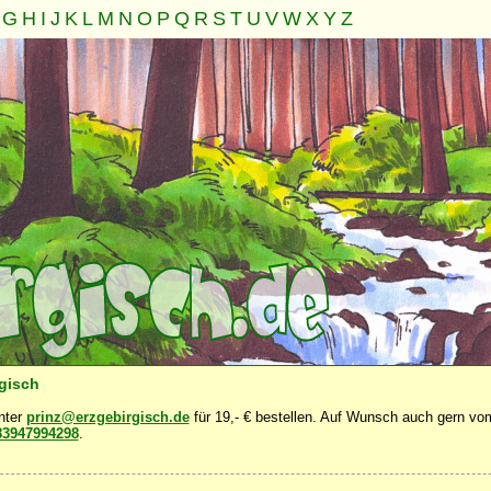
G
H
I
J
K
L
M
N
O
P
Q
R
S
T
U
V
W
X
Y
Z
Familie
Gemeinschaft
Nahrung
Natur
Sonstiges
·
·
·
·
·
rgisch
unter
prinz@erzgebirgisch.de
für 19,- € bestellen. Auf Wunsch auch gern vom
83947994298
.