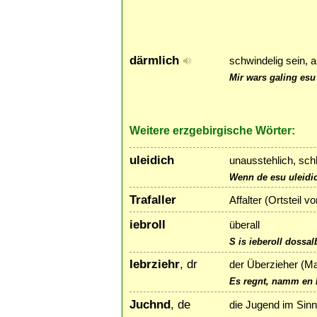
därmlich
schwindelig sein, 
Mir wars galing esu 
Weitere erzgebirgische Wörter:
uleidich
unausstehlich, schl
Wenn de esu uleidic
Trafaller
Affalter (Ortsteil v
iebroll
überall
S is ieberoll dossal
Iebrziehr
, dr
der Überzieher (M
Es regnt, namm en I
Juchnd
, de
die Jugend im Sinn