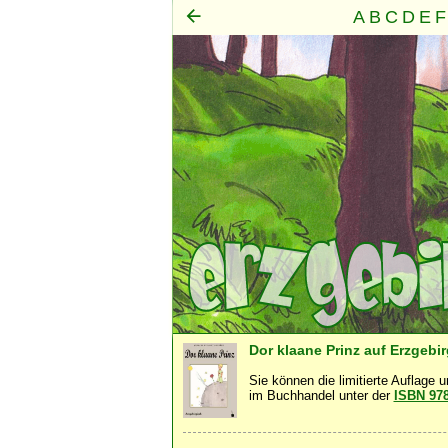
A
B
C
D
E
F
Mensch
Seele
Geist
·
·
Dor klaane Prinz auf Erzgebi
Sie können die limitierte Auflage 
im Buchhandel unter der
ISBN 97