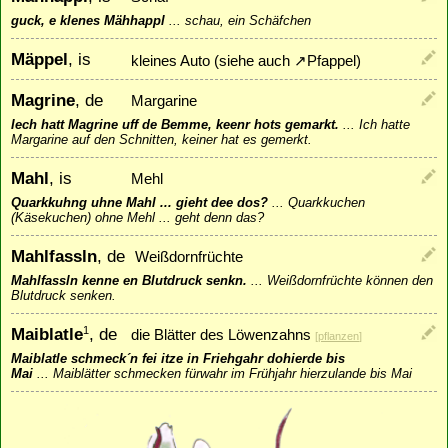
guck, e klenes Mähhappl
...
schau, ein Schäfchen
Mäppel
, is
kleines Auto (siehe auch
↗
Pfappel
)
Magrine
, de
Margarine
Iech hatt Magrine uff de Bemme, keenr hots gemarkt.
...
Ich hatte
Margarine auf den Schnitten, keiner hat es gemerkt.
Mahl
, is
Mehl
Quarkkuhng uhne Mahl ... gieht dee dos?
...
Quarkkuchen
(Käsekuchen) ohne Mehl ... geht denn das?
Mahlfassln
, de
Weißdornfrüchte
Mahlfassln kenne en Blutdruck senkn.
...
Weißdornfrüchte können den
Blutdruck senken.
Maiblatle
, de
1
die Blätter des Löwenzahns
[
pflanzen
]
Maiblatle schmeck´n fei itze in Friehgahr dohierde bis
Mai
...
Maiblätter schmecken fürwahr im Frühjahr hierzulande bis Mai