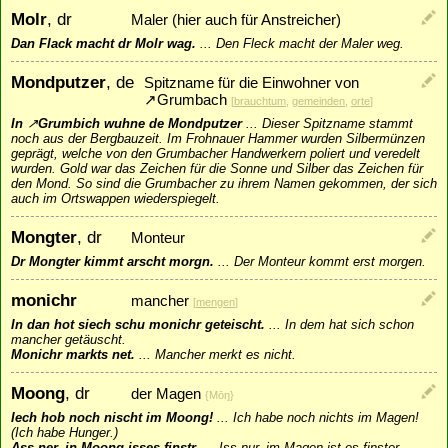
Molr
, dr
Maler (hier auch für Anstreicher)
Dan Flack macht dr Molr wag.
...
Den Fleck macht der Maler weg.
Mondputzer
, de
Spitzname für die Einwohner von
↗
Grumbach
[
brauchtum
,
gemeinden
,
orte
]
In
↗
Grumbich
wuhne de Mondputzer
...
Dieser Spitzname stammt
noch aus der Bergbauzeit. Im Frohnauer Hammer wurden Silbermünzen
geprägt, welche von den Grumbacher Handwerkern poliert und veredelt
wurden. Gold war das Zeichen für die Sonne und Silber das Zeichen für
den Mond. So sind die Grumbacher zu ihrem Namen gekommen, der sich
auch im Ortswappen wiederspiegelt.
Mongter
, dr
Monteur
Dr Mongter kimmt arscht morgn.
...
Der Monteur kommt erst morgen.
monichr
mancher
[
mengen
]
In dan hot siech schu monichr geteischt.
...
In dem hat sich schon
mancher getäuscht.
Monichr markts net.
...
Mancher merkt es nicht.
Moong
, dr
der Magen
{Mōŋ}
Iech hob noch nischt im Moong!
...
Ich habe noch nichts im Magen!
(Ich habe Hunger.)
Ass ner, in Moong isses finstr.
...
Iss nur, im Magen ist es finster.