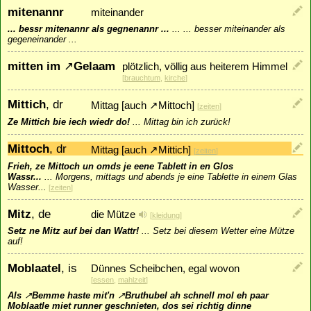
mitenannr
miteinander
... bessr mitenannr als gegnenannr ...
...
... besser miteinander als
gegeneinander ...
mitten im
↗
Gelaam
plötzlich, völlig aus heiterem Himmel
[
brauchtum
,
kirche
]
Mittich
, dr
Mittag [auch
↗
Mittoch
]
[
zeiten
]
Ze Mittich bie iech wiedr do!
...
Mittag bin ich zurück!
Mittoch
, dr
Mittag [auch
↗
Mittich
]
[
zeiten
]
Frieh, ze Mittoch un omds je eene Tablett in en Glos
Wassr...
...
Morgens, mittags und abends je eine Tablette in einem Glas
Wasser...
[
zeiten
]
Mitz
, de
die Mütze
[
kleidung
]
Setz ne Mitz auf bei dan Wattr!
...
Setz bei diesem Wetter eine Mütze
auf!
Moblaatel
, is
Dünnes Scheibchen, egal wovon
[
essen
,
mahlzeit
]
Als
↗
Bemme
haste mit'n
↗
Bruthubel
ah schnell mol eh paar
Moblaatle miet runner geschnieten, dos sei richtig dinne