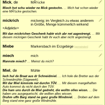
Mick
, de
MÃ¼cke
Miech hot schu wieder ne Mick gestochn.
...
Mich hat schon wieder
eine MÃ¼cke gestochen.
mickrich
mickerig; im Vergleich zu etwas anderem
in Größe, Menge kümmerlich wirkend
<Adjektiv>
Mit dan mickrichen Geschenk habtr eich abr net aagestrengt.
...
Mit
diesem mickrigen Geschenk habt ihr euch aber nicht angestrengt.
Miebe
Markersbach im Erzgebirge
[
gemeinden
]
miech
mich
Mannste miech?
...
Meinst du mich?
Miel
, de
Mühle
Iech hul de Braat aus dr Schneidmiel.
...
Ich hole die Bretter aus der
Schneidmühle (Sägewerk).
Mit dar Miel kimmste net durchn TÜV.
...
Mit diesem mangelhaften
Auto kommst du nicht durch den TÜV.
Die ham uns durch de Miel gedreht, die wolltn olles wissn.
...
Die
haben uns ausgequetscht, die wollten alles wissen.
Druhm uffn Barg stand ne ganz gruße Windmiel.
...
Droben auf dem
Berg stand eine ganz große Windmühle.