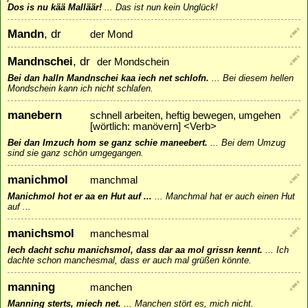
Dos is nu kää Malläär!
...
Das ist nun kein Unglück!
Mandn
, dr
der Mond
Mandnschei
, dr
der Mondschein
Bei dan halln Mandnschei kaa iech net schlofn.
...
Bei diesem hellen
Mondschein kann ich nicht schlafen.
manebern
schnell arbeiten, heftig bewegen, umgehen
[wörtlich: manövern] <Verb>
Bei dan Imzuch hom se ganz schie maneebert.
...
Bei dem Umzug
sind sie ganz schön umgegangen.
manichmol
manchmal
Manichmol hot er aa en Hut auf ...
...
Manchmal hat er auch einen Hut
auf ...
manichsmol
manchesmal
Iech dacht schu manichsmol, dass dar aa mol grissn kennt.
...
Ich
dachte schon manchesmal, dass er auch mal grüßen könnte.
manning
manchen
Manning sterts, miech net.
...
Manchen stört es, mich nicht.