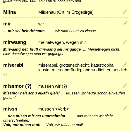
guid=edc83d07-0df2-4820-9c7e-7353bbef78e8
Milna
Mildenau (Ort im Erzgebirge)
mir
wir
... mir sei heit drhamm
...
... wir sind heute zu Hause
mirwaang
meinetwegen, wegen mir
Mirwaang net, bluß dirwaang sei mr gange.
...
Meinetwegen nicht,
bloß deinetwegen sind wir gegangen.
miserabl
miserabel, grottenschlecht, katastrophal,
lausig, mies abgründig, abgrundtief, entsetzlich
missmor (?)
müssen wir (?)
Missmor heit schu eikafn gieh?
...
Müssen wir heute schon einkaufen
gehen?
missn
müssen <Verb>
... dos missn mir net unnrschreim.
...
... das müssen wir nicht
unterschreiben.
Vati, mir missn mol!
...
Vati, wir müssen mal!