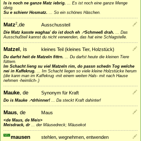
Is is noch ne ganze Matz iebrig.
...
Es ist noch eine ganze Menge
übrig.
Su e schienr Hosmatz.
...
So ein schönes Häschen.
Matz
,de
2
Ausschussteil
Die Matz kasste waghaa' do ist doch eh
↗
Schmeeß
drah.
...
Das
Ausschußteil kannst du nicht verwenden, das hat eine Schlagstelle.
Matzel
, is
kleines Teil (kleines Tier, Holzstück)
Du darfst heit de Matzeln fittrn.
...
Du darfst heute die kleinen Tiere
füttern.
Im Schacht lieng su viel Matzeln rim, do passn schedn Tog welche
nei in Kaffekrug.
...
Im Schacht liegen so viele kleine Holzstücke herum
(die kann man im Kaffekrug -mit einem weiten Hals- mit nach Hause
nehmen -heimlich-.)
Mauke
, de
Synonym für Kraft
Do is Mauke
↗
drhinner
!
...
Da steckt Kraft dahinter!
Maus
, de
Maus
<de Maus, de Meis>
Meisdrack, dr
...
der Mäusedreck; Mäusekot
NEU
mausen
stehlen, wegnehmen, entwenden