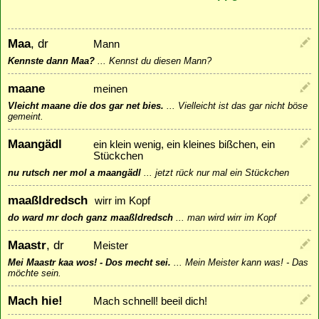
Maa
, dr
Mann
Kennste dann Maa?
...
Kennst du diesen Mann?
maane
meinen
Vleicht maane die dos gar net bies.
...
Vielleicht ist das gar nicht böse
gemeint.
Maangädl
ein klein wenig, ein kleines bißchen, ein
Stückchen
nu rutsch ner mol a maangädl
...
jetzt rück nur mal ein Stückchen
maaßldredsch
wirr im Kopf
do ward mr doch ganz maaßldredsch
...
man wird wirr im Kopf
Maastr
, dr
Meister
Mei Maastr kaa wos! - Dos mecht sei.
...
Mein Meister kann was! - Das
möchte sein.
Mach hie!
Mach schnell! beeil dich!