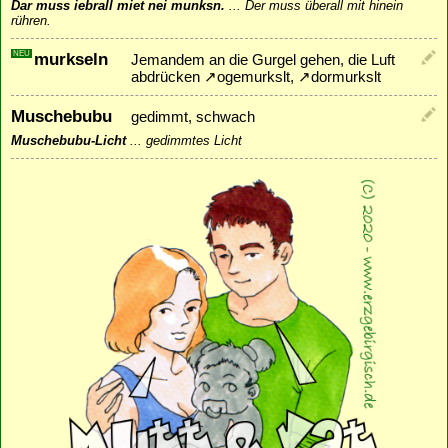
Dar muss iebrall miet nei munksn.
...
Der muss überall mit hinein
rühren.
NEU
murkseln
Jemandem an die Gurgel gehen, die Luft
abdrücken
↗
ogemurkslt
,
↗
dormurkslt
Muschebubu
gedimmt, schwach
Muschebubu-Licht
...
gedimmtes Licht