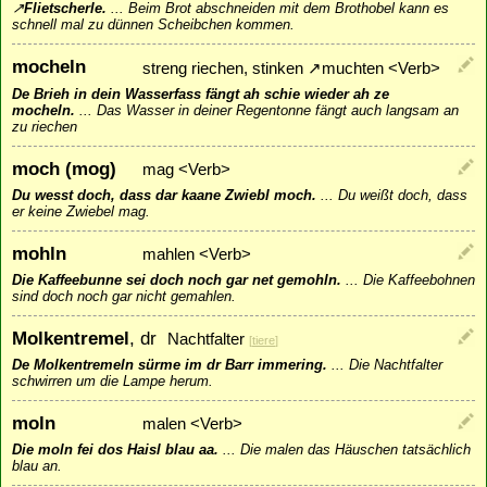
↗
Flietscherle
.
...
Beim Brot abschneiden mit dem Brothobel kann es
schnell mal zu dünnen Scheibchen kommen.
mocheln
streng riechen, stinken
↗
muchten
<Verb>
De Brieh in dein Wasserfass fängt ah schie wieder ah ze
mocheln.
...
Das Wasser in deiner Regentonne fängt auch langsam an
zu riechen
moch (mog)
mag <Verb>
Du wesst doch, dass dar kaane Zwiebl moch.
...
Du weißt doch, dass
er keine Zwiebel mag.
mohln
mahlen <Verb>
Die Kaffeebunne sei doch noch gar net gemohln.
...
Die Kaffeebohnen
sind doch noch gar nicht gemahlen.
Molkentremel
, dr
Nachtfalter
[
tiere
]
De Molkentremeln sürme im dr Barr immering.
...
Die Nachtfalter
schwirren um die Lampe herum.
moln
malen <Verb>
Die moln fei dos Haisl blau aa.
...
Die malen das Häuschen tatsächlich
blau an.