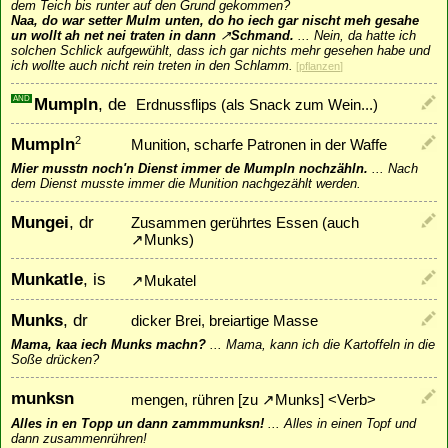
dem Teich bis runter auf den Grund gekommen?
Naa, do war setter Mulm unten, do ho iech gar nischt meh gesahe
un wollt ah net nei traten in dann
↗
Schmand
.
...
Nein, da hatte ich
solchen Schlick aufgewühlt, dass ich gar nichts mehr gesehen habe und
ich wollte auch nicht rein treten in den Schlamm.
[
pflanzen
]
ÄND
Mumpln
, de
Erdnussflips (als Snack zum Wein...)
Mumpln
2
Munition, scharfe Patronen in der Waffe
Mier musstn noch'n Dienst immer de Mumpln nochzähln.
...
Nach
dem Dienst musste immer die Munition nachgezählt werden.
Mungei
, dr
Zusammen gerührtes Essen (auch
↗
Munks
)
Munkatle
, is
↗
Mukatel
Munks
, dr
dicker Brei, breiartige Masse
Mama, kaa iech Munks machn?
...
Mama, kann ich die Kartoffeln in die
Soße drücken?
munksn
mengen, rühren [zu
↗
Munks
] <Verb>
Alles in en Topp un dann zammmunksn!
...
Alles in einen Topf und
dann zusammenrühren!