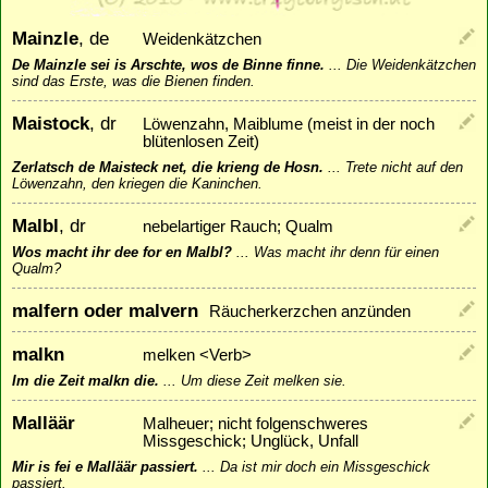
Mainzle
, de
Weidenkätzchen
De Mainzle sei is Arschte, wos de Binne finne.
...
Die Weidenkätzchen
sind das Erste, was die Bienen finden.
Maistock
, dr
Löwenzahn, Maiblume (meist in der noch
blütenlosen Zeit)
Zerlatsch de Maisteck net, die krieng de Hosn.
...
Trete nicht auf den
Löwenzahn, den kriegen die Kaninchen.
Malbl
, dr
nebelartiger Rauch; Qualm
Wos macht ihr dee for en Malbl?
...
Was macht ihr denn für einen
Qualm?
malfern oder malvern
Räucherkerzchen anzünden
malkn
melken <Verb>
Im die Zeit malkn die.
...
Um diese Zeit melken sie.
Malläär
Malheuer; nicht folgenschweres
Missgeschick; Unglück, Unfall
Mir is fei e Malläär passiert.
...
Da ist mir doch ein Missgeschick
passiert.