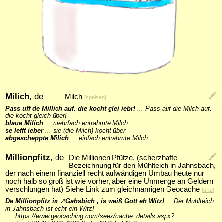
Milich
, de
Milch
[
speisen
]
Pass uff de Millich auf, die kocht glei iebr!
...
Pass auf die Milch auf,
die kocht gleich über!
blaue Milich
...
mehrfach entrahmte Milch
se lefft ieber
...
sie (die Milch) kocht über
abgescheppte Milich
...
einfach entrahmte Milch
Millionpfitz
, de
Die Millionen Pfütze, (scherzhafte
Bezeichnung für den Mühlteich in Jahnsbach,
der nach einem finanziell recht aufwändigen Umbau heute nur
noch halb so groß ist wie vorher, aber eine Unmenge an Geldern
verschlungen hat) Siehe Link zum gleichnamigen Geocache
[
orte
]
De Millionpfitz in
↗
Gahsbich
, is weiß Gott eh Witz!
...
Der Mühlteich
in Jahnsbach ist echt ein Witz!
...
https://www.geocaching.com/seek/cache_details.aspx?