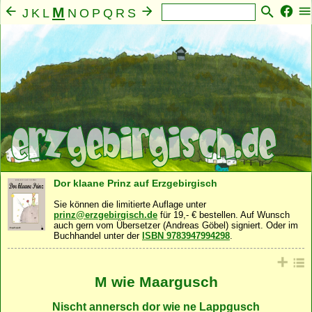
M
J
K
L
N
O
P
Q
R
S
T
U
V
W
X
Y
Z
A
B
C
D
E
F
G
H
I
Mensch
Seele
Geist
Familie
Gemeinschaft
·
·
·
·
·
Nahrung
Natur
Sonstiges
·
·
Dor klaane Prinz auf Erzgebirgisch
Sie können die limitierte Auflage unter
prinz@erzgebirgisch.de
für 19,- € bestellen. Auf Wunsch
auch gern vom Übersetzer (Andreas Göbel) signiert. Oder im
Buchhandel unter der
ISBN 9783947994298
.
M wie Maargusch
Nischt annersch dor wie ne Lappgusch