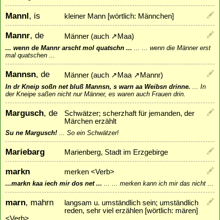
Mannl
, is
kleiner Mann [wörtlich: Männchen]
Mannr
, de
Männer (auch
↗
Maa
)
... wenn de Mannr arscht mol quatschn ...
...
... wenn die Männer erst
mal quatschen ...
Mannsn
, de
Männer (auch
↗
Maa
↗
Mannr
)
In dr Kneip soßn net bluß Mannsn, s warn aa Weibsn drinne.
...
In
der Kneipe saßen nicht nur Männer, es waren auch Frauen drin.
Margusch
, de
Schwätzer; scherzhaft für jemanden, der
Märchen erzählt
Su ne Margusch!
...
So ein Schwätzer!
Mariebarg
Marienberg, Stadt im Erzgebirge
markn
merken <Verb>
...markn kaa iech mir dos net ...
...
... merken kann ich mir das nicht ...
marn
, mahrn
langsam u. umständlich sein; umständlich
reden, sehr viel erzählen [wörtlich: mären]
<Verb>