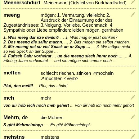
Meenerschdurf
Meinersdorf (Ortsteil von Burkhardtsdorf)
meeng
mögen; 1. Vermutung, vielleicht; 2.
Ausdruck der Einräumung oder des
Zugeständnisses; 3.Neigung, Vorliebe, Geschmack; 4.
Sympathie oder Liebe empfinden; leiden mögen, gernhaben
1. Wos meeg dar itze denkn?
...
1. Was mag er jetzt denken?
2. Dos meeng die salbr machn.
...
2. Das mögen sie selbst machen.
3. Mir meeng net su viel Spack an dr Supp ...
...
3. Wir mögen nicht
so viel Speck an der Suppe ...
4. Fuftsch Gahr vorheirat ... un die meeng siech immr noch ...
...
4.
Fünfzig Jahre verheiratet ... und sie mögen sich immer noch ...
meffen
schlecht riechen, stinken
↗
mocheln
↗
muchten
<Verb>
Pfui, dos mefft!
...
Pfui, das stinkt!
meh
mehr
von dir hob iech noch meh gehert
...
von dir hab ich noch mehr gehört
Mehrn
, de
die Möhren
S gibt Mehrneintopp.
...
Es gibt Möhreneintopf.
mehstns
meistens