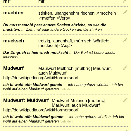
mr
mir
muchten
stinken, unangenehm riechen
↗
mocheln
↗
meffen
<Verb>
Du musst emohl paar annere Socken ahziehe, su wie die
muchten.
...
Zieh mal paar andere Socken an, die stinken.
mucksch
trotzig, launenhaft, mürrisch [wörtlich:
muckisch] <Adj.>
Dar Dingrich is heit wiedr mucksch!
...
Der Kerl ist heute wieder
launisch!
Mudwurf
Maulwurf Mulbrich [mʊlbrɪç] Maulwurf,
auch Muldwurf
http://de.wikipedia.org/wiki/Hormersdorf
ich bi wohl offn Mudwurf getratn
...
ich habe gefurzt wörtlich: ich bin
wohl auf einen Maulwurf getreten
[
befinden
]
Mudwurf: Muldwurf
Maulwurf Mulbrich [mʊlbrɪç]
Maulwurf, auch Muldwurf
http://de.wikipedia.org/wiki/Hormersdorf
ich bi wohl offn Muldwurf getratn
...
ich habe gefurzt wörtlich: ich bin
wohl auf einen Maulwurf getreten
[
befinden
]