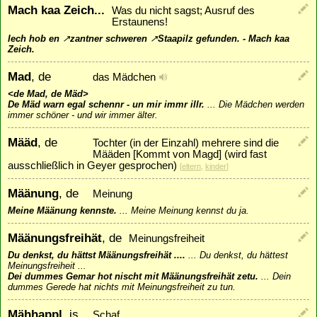
Mach kaa Zeich...
Was du nicht sagst; Ausruf des
Erstaunens!
Iech hob en
↗
zantner
schweren
↗
Staapilz
gefunden. - Mach kaa
Zeich.
Mad
, de
das Mädchen
<de Mad, de Mäd>
De Mäd warn egal schennr - un mir immr illr.
...
Die Mädchen werden
immer schöner - und wir immer älter.
Määd
, de
Tochter (in der Einzahl) mehrere sind die
Määden [Kommt von Magd] (wird fast
ausschließlich in Geyer gesprochen)
[
eltern
,
kinder
]
Määnung
, de
Meinung
Meine Määnung kennste.
...
Meine Meinung kennst du ja.
Määnungsfreihät
, de
Meinungsfreiheit
Du denkst, du hättst Määnungsfreihät ....
...
Du denkst, du hättest
Meinungsfreiheit ...
Dei dummes Gemar hot nischt mit Määnungsfreihät zetu.
...
Dein
dummes Gerede hat nichts mit Meinungsfreiheit zu tun.
Mähhappl
, is
Schaf