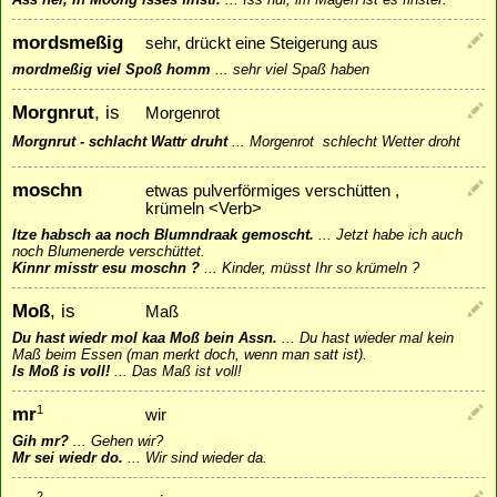
mordsmeßig
sehr, drückt eine Steigerung aus
mordmeßig viel Spoß homm
...
sehr viel Spaß haben
Morgnrut
, is
Morgenrot
Morgnrut - schlacht Wattr druht
...
Morgenrot  schlecht Wetter droht
moschn
etwas pulverförmiges verschütten ,
krümeln <Verb>
Itze habsch aa noch Blumndraak gemoscht.
...
Jetzt habe ich auch
noch Blumenerde verschüttet.
Kinnr misstr esu moschn ?
...
Kinder, müsst Ihr so krümeln ?
Moß
, is
Maß
Du hast wiedr mol kaa Moß bein Assn.
...
Du hast wieder mal kein
Maß beim Essen (man merkt doch, wenn man satt ist).
Is Moß is voll!
...
Das Maß ist voll!
mr
1
wir
Gih mr?
...
Gehen wir?
Mr sei wiedr do.
...
Wir sind wieder da.
2