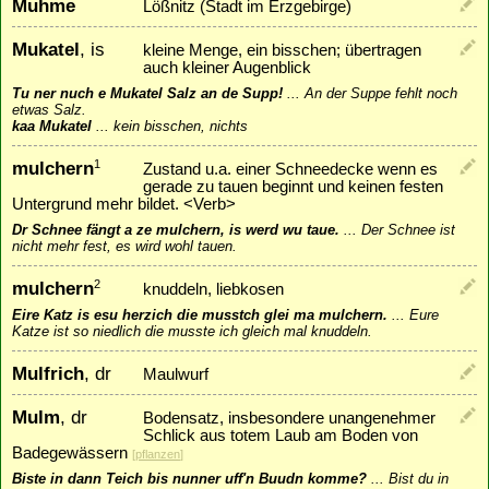
Muhme
Lößnitz (Stadt im Erzgebirge)
Mukatel
, is
kleine Menge, ein bisschen; übertragen
auch kleiner Augenblick
Tu ner nuch e Mukatel Salz an de Supp!
...
An der Suppe fehlt noch
etwas Salz.
kaa Mukatel
...
kein bisschen, nichts
mulchern
1
Zustand u.a. einer Schneedecke wenn es
gerade zu tauen beginnt und keinen festen
Untergrund mehr bildet. <Verb>
Dr Schnee fängt a ze mulchern, is werd wu taue.
...
Der Schnee ist
nicht mehr fest, es wird wohl tauen.
mulchern
2
knuddeln, liebkosen
Eire Katz is esu herzich die musstch glei ma mulchern.
...
Eure
Katze ist so niedlich die musste ich gleich mal knuddeln.
Mulfrich
, dr
Maulwurf
Mulm
, dr
Bodensatz, insbesondere unangenehmer
Schlick aus totem Laub am Boden von
Badegewässern
[
pflanzen
]
Biste in dann Teich bis nunner uff'n Buudn komme?
...
Bist du in