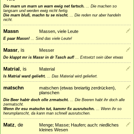
Die marn un marn un warn ewig net fartsch.
...
Die machen so
langsam und werden ewig nicht fertig.
Die marn bluß, machn tu se nischt.
...
Die reden nur aber handeln
nicht.
Massn
Massen, viele Leute
E paar Massn!
...
Sind das viele Leute!
Massr
, is
Messer
Do klappt mr is Massr in dr Tasch auf!
...
Entsetzt sein über etwas
Matrial
, is
Material
Is Matrial ward geliefrt.
...
Das Material wird geliefert.
matschn
matschen (etwas breiartig zerdrücken),
planschen
Die Beer habtr doch olle zrmatscht.
...
Die Beeren habt ihr doch alle
zermatscht.
Wenn ihr esu matschn tut, kammr fix ausrutschn.
...
Wenn ihr so
herumplanscht, da kann man schnell ausrutschen.
Matz
, de
Menge; Masse; Haufen; auch: niedliches
kleines Wesen