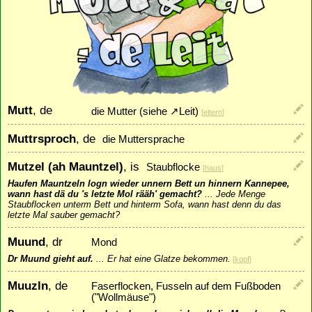
Mutt
, de
die Mutter (siehe
↗
Leit
)
[
eltern
]
Muttrsproch
, de
die Muttersprache
Mutzel (ah Mauntzel)
, is
Staubflocke
[
haus
]
Haufen Mauntzeln logn wieder unnern Bett un hinnern Kannepee,
wann hast dä du 's letzte Mol rääh' gemacht?
...
Jede Menge
Staubflocken unterm Bett und hinterm Sofa, wann hast denn du das
letzte Mal sauber gemacht?
Muund
, dr
Mond
Dr Muund gieht auf.
...
Er hat eine Glatze bekommen.
[
kopf
]
Muuzln
, de
Faserflocken, Fusseln auf dem Fußboden
("Wollmäuse")