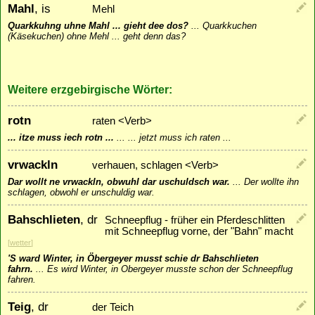
Mahl
, is
Mehl
Quarkkuhng uhne Mahl ... gieht dee dos?
...
Quarkkuchen
(Käsekuchen) ohne Mehl ... geht denn das?
Weitere erzgebirgische Wörter:
rotn
raten <Verb>
... itze muss iech rotn ...
...
... jetzt muss ich raten ...
vrwackln
verhauen, schlagen <Verb>
Dar wollt ne vrwackln, obwuhl dar uschuldsch war.
...
Der wollte ihn
schlagen, obwohl er unschuldig war.
Bahschlieten
, dr
Schneepflug - früher ein Pferdeschlitten
mit Schneepflug vorne, der "Bahn" macht
[
wetter
]
'S ward Winter, in Öbergeyer musst schie dr Bahschlieten
fahrn.
...
Es wird Winter, in Obergeyer musste schon der Schneepflug
fahren.
Teig
, dr
der Teich