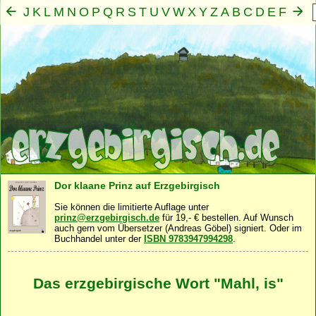
J
K
L
M
N
O
P
Q
R
S
T
U
V
W
X
Y
Z
A
B
C
D
E
F
G
H
I
Mensch
Seele
Geist
Familie
Gemeinschaft
Nah
·
·
·
·
·
Dor klaane Prinz auf Erzgebirgisch
Sie können die limitierte Auflage unter
prinz@erzgebirgisch.de
für 19,- € bestellen. Auf Wunsch
auch gern vom Übersetzer (Andreas Göbel) signiert. Oder im
Buchhandel unter der
ISBN 9783947994298
.
Das erzgebirgische Wort "Mahl, is"