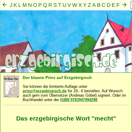
J
K
L
M
N
O
P
Q
R
S
T
U
V
W
X
Y
Z
A
B
C
D
E
F
G
H
I
Mensch
Seele
Geist
Familie
Gemeinschaft
Nah
·
·
·
·
·
Dor klaane Prinz auf Erzgebirgisch
Sie können die limitierte Auflage unter
prinz@erzgebirgisch.de
für 19,- € bestellen. Auf Wunsch
auch gern vom Übersetzer (Andreas Göbel) signiert. Oder im
Buchhandel unter der
ISBN 9783947994298
.
Das erzgebirgische Wort "mecht"