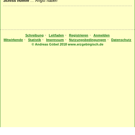
Schiss homm
...
Angst haben
·
·
·
Schreibung
Leitfaden
Registrieren
Anmelden
·
·
·
·
Mitwirkende
Statistik
Impressum
Nutzungsbedingungen
Datenschutz
© Andreas Göbel 2018 www.erzgebirgisch.de