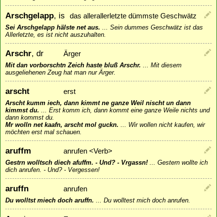
Arschgelapp
, is
das allerallerletzte dümmste Geschwätz
Sei Arschgelapp hälste net aus.
...
Sein dummes Geschwätz ist das
Allerletzte, es ist nicht auszuhalten.
Arschr
, dr
Ärger
Mit dan vorborschtn Zeich haste bluß Arschr.
...
Mit diesem
ausgeliehenen Zeug hat man nur Ärger.
arscht
erst
Arscht kumm iech, dann kimmt ne ganze Weil nischt un dann
kimmst du.
...
Erst komm ich, dann kommt eine ganze Weile nichts und
dann kommst du.
Mr wolln net kaafn, arscht mol guckn.
...
Wir wollen nicht kaufen, wir
möchten erst mal schauen.
aruffm
anrufen <Verb>
Gestrn wolltsch diech afuffm. - Und? - Vrgassn!
...
Gestern wollte ich
dich anrufen. - Und? - Vergessen!
aruffn
anrufen
Du wolltst miech doch aruffn.
...
Du wolltest mich doch anrufen.