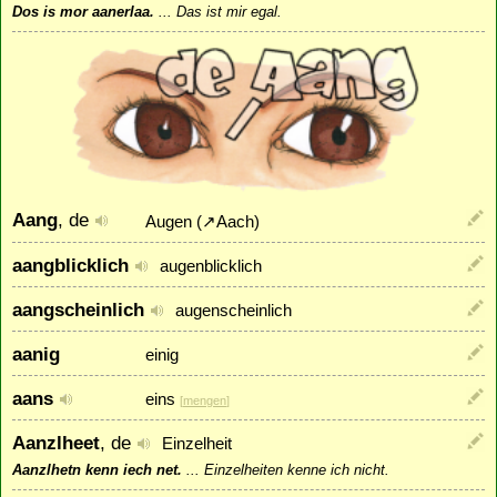
Dos is mor aanerlaa.
...
Das ist mir egal.
Aang
, de
Augen (
↗
Aach
)
aangblicklich
augenblicklich
aangscheinlich
augenscheinlich
aanig
einig
aans
eins
[
mengen
]
Aanzlheet
, de
Einzelheit
Aanzlhetn kenn iech net.
...
Einzelheiten kenne ich nicht.