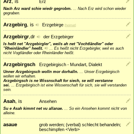
Arz
, is
Erz
Nach Arz ward schie wiedr gegrobm.
...
Nach Erz wird schon wieder
gegraben.
Arzgebirg
, is
Erzgebirge
[
heimat
]
Arzgebirgr
,dr
der Erzgebirger
Is heßt net "Arzgebirgler", weils ah net "Vochtländler" oder
"Rheinländler" heeßt.
...
Es heißt nicht Erzgebirgler, weil es auch
nicht Vogtländler oder Rheinländler heißt.
Arzgebirgsch
Erzgebirgisch - Mundart, Dialekt
Unner Arzgebirgsch wolln mor dorhalln.
...
Unser Erzgebirgisch
wollen wir erhalten.
Arzgebirgsch is ne Wissnschaft for siech, se will verstanne
sei.
...
Erzgebirgisch ist eine Wissenschaft für sich, sie will verstanden
sein.
Asah
, is
Ansehen
Su e Asah kimmt net vu allanae.
...
So ein Ansehen kommt nicht von
alleine.
asaue
grob werden; (verbal) schlecht behandeln;
beschimpfen <Verb>