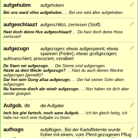
aufgehubm
aufgehoben
Bei uns ward olles aufgehubm.
...
Bei uns wird alles aufgehoben.
aufgeschlaazt
aufgeschlitzt, zerrissen (Stoff)
Hast doch deine Hus aufgeschlaazt!
...
Du hast doch deine Hose
zerrissen!
aufgezugn
aufgezogen; etwas aufgespannt; etwas
spannen (Feder); etwas großgezogen;
aufmarschiert; provoziert, veralbert
De Starn sei aufgezugn.
...
Die Sterne sind aufgezogen.
Haste aa dein Weckr aufgezugn?
...
Hast du auch deinen Wecker
aufgezogen (gestellt)?
Dar hot sein Gung allaa aufgezugn.
...
Der hat seinen Sohn allein
aufgezogen.
Nu hammse diech abr wiedr aufgezugn.
...
Nun haben sie dich aber
wieder geärgert.
Aufgob
, de
die Aufgabe
Iech bie glei fartsch, noch aane Aufgob.
...
Ich bin gleich fertig, ich
habe nur noch eine Aufgabe zu lösen.
aufhogn
aufpflügen.. Bei der Kartoffelernte wurde
früher mit einem, vom Pferd gezogenen Pflug