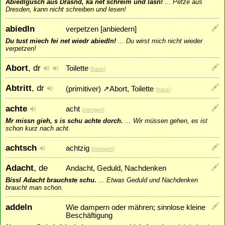
Abiedlgusch aus Drasnd, ka net schreim und lasn!
...
Petze aus
Dresden, kann nicht schreiben und lesen!
abiedln
verpetzen [anbiedern]
Du tust miech fei net wiedr abiedln!
...
Du wirst mich nicht wieder
verpetzen!
Abort
, dr
Toilette
[
haus
]
Abtritt
, dr
(primitiver)
↗
Abort
, Toilette
[
haus
]
achte
acht
[
mengen
]
Mr missn gieh, s is schu achte dorch.
...
Wir müssen gehen, es ist
schon kurz nach acht.
achtsch
achtzig
[
mengen
]
Adacht
, de
Andacht, Geduld, Nachdenken
Bissl Adacht brauchste schu.
...
Etwas Geduld und Nachdenken
braucht man schon.
addeln
Wie dampern oder mähren; sinnlose kleine
Beschäftigung