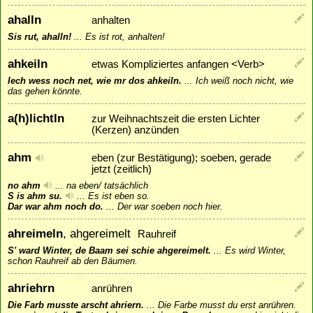
ahalln
anhalten
Sis rut, ahalln!
...
Es ist rot, anhalten!
ahkeiln
etwas Kompliziertes anfangen <Verb>
Iech wess noch net, wie mr dos ahkeiln.
...
Ich weiß noch nicht, wie
das gehen könnte.
a(h)lichtln
zur Weihnachtszeit die ersten Lichter
(Kerzen) anzünden
ahm
eben (zur Bestätigung); soeben, gerade
jetzt (zeitlich)
no ahm
...
na eben/ tatsächlich
S is ahm su.
...
Es ist eben so.
Dar war ahm noch do.
...
Der war soeben noch hier.
ahreimeln
, ahgereimelt
Rauhreif
S' ward Winter, de Baam sei schie ahgereimelt.
...
Es wird Winter,
schon Rauhreif ab den Bäumen.
ahriehrn
anrühren
Die Farb musste arscht ahriern.
...
Die Farbe musst du erst anrühren.