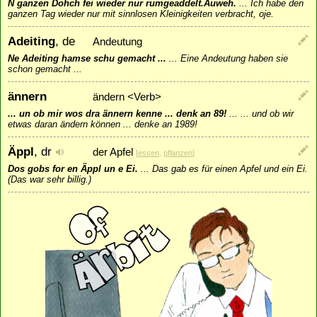
N ganzen Dohch fei wieder nur rumgeaddelt.Auweh.
...
Ich habe den
ganzen Tag wieder nur mit sinnlosen Kleinigkeiten verbracht, oje.
Adeiting
, de
Andeutung
Ne Adeiting hamse schu gemacht ...
...
Eine Andeutung haben sie
schon gemacht ...
ännern
ändern <Verb>
... un ob mir wos dra ännern kenne ... denk an 89!
...
... und ob wir
etwas daran ändern können ... denke an 1989!
Äppl
, dr
der Apfel
[
essen
,
pflanzen
]
Dos gobs for en Äppl un e Ei.
...
Das gab es für einen Apfel und ein Ei.
(Das war sehr billig.)