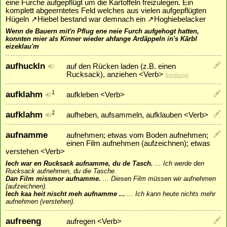
eine Furche aufgepflügt um die Kartoffeln freizulegen. Ein
komplett abgeerntetes Feld welches aus vielen aufgepflügten
Hügeln
↗
Hiebel
bestand war demnach ein
↗
Hoghiebelacker
Wenn de Bauern mit'n Pflug ene neie Furch aufgehogt hatten,
konnten mier als Kinner wieder ahfange Ardäppeln in's Kärbl
eizeklau'm
aufhuckln
auf den Rücken laden (z.B. einen
Rucksack), anziehen <Verb>
[
kleidung
]
aufklahm
1
aufkleben <Verb>
aufklahm
2
aufheben, aufsammeln, aufklauben <Verb>
aufnamme
aufnehmen; etwas vom Boden aufnehmen;
einen Film aufnehmen (aufzeichnen); etwas
verstehen <Verb>
Iech war en Rucksack aufnamme, du de Tasch.
...
Ich werde den
Rucksack aufnehmen, du die Tasche.
Dan Film missmor aufnamme.
...
Diesen Film müssen wir aufnehmen
(aufzeichnen).
Iech kaa heit nischt meh aufnamme ...
...
Ich kann heute nichts mehr
aufnehmen (verstehen).
aufreeng
aufregen <Verb>