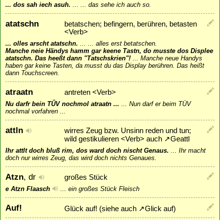
... dos sah iech asuh.
...
... das sehe ich auch so.
atatschn
betatschen; befingern, berühren, betasten
<Verb>
... olles arscht atatschn.
...
... alles erst betatschen.
Manche neie Händys hamm gar keene Tastn, do musste dos Displee
atatschn. Das heeßt dann "Tatschskrien"!
...
Manche neue Handys
haben gar keine Tasten, da musst du das Display berühren. Das heißt
dann Touchscreen.
atraatn
antreten <Verb>
Nu darfr bein TÜV nochmol atraatn ...
...
Nun darf er beim TÜV
nochmal vorfahren ...
attln
wirres Zeug bzw. Unsinn reden und tun;
wild gestikulieren <Verb> auch
↗
Geattl
Ihr attlt doch bluß rim, dos ward doch nischt Genaus.
...
Ihr macht
doch nur wirres Zeug, das wird doch nichts Genaues.
Atzn
, dr
großes Stück
e Atzn Flaasch
...
ein großes Stück Fleisch
Auf!
Glück auf! (siehe auch
↗
Glick auf
)