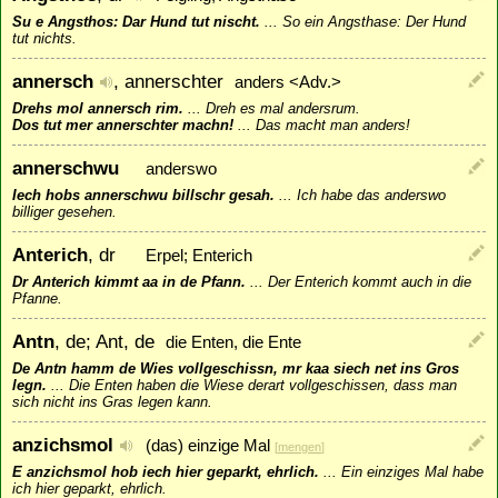
Su e Angsthos: Dar Hund tut nischt.
...
So ein Angsthase: Der Hund
tut nichts.
annersch
, annerschter
anders <Adv.>
Drehs mol annersch rim.
...
Dreh es mal andersrum.
Dos tut mer annerschter machn!
...
Das macht man anders!
annerschwu
anderswo
Iech hobs annerschwu billschr gesah.
...
Ich habe das anderswo
billiger gesehen.
Anterich
, dr
Erpel; Enterich
Dr Anterich kimmt aa in de Pfann.
...
Der Enterich kommt auch in die
Pfanne.
Antn
, de; Ant, de
die Enten, die Ente
De Antn hamm de Wies vollgeschissn, mr kaa siech net ins Gros
legn.
...
Die Enten haben die Wiese derart vollgeschissen, dass man
sich nicht ins Gras legen kann.
anzichsmol
(das) einzige Mal
[
mengen
]
E anzichsmol hob iech hier geparkt, ehrlich.
...
Ein einziges Mal habe
ich hier geparkt, ehrlich.