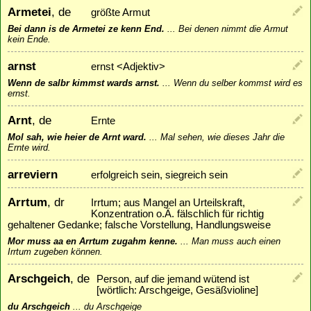
Armetei
, de
größte Armut
Bei dann is de Armetei ze kenn End.
...
Bei denen nimmt die Armut
kein Ende.
arnst
ernst <Adjektiv>
Wenn de salbr kimmst wards arnst.
...
Wenn du selber kommst wird es
ernst.
Arnt
, de
Ernte
Mol sah, wie heier de Arnt ward.
...
Mal sehen, wie dieses Jahr die
Ernte wird.
arreviern
erfolgreich sein, siegreich sein
Arrtum
, dr
Irrtum; aus Mangel an Urteilskraft,
Konzentration o.Ä. fälschlich für richtig
gehaltener Gedanke; falsche Vorstellung, Handlungsweise
Mor muss aa en Arrtum zugahm kenne.
...
Man muss auch einen
Irrtum zugeben können.
Arschgeich
, de
Person, auf die jemand wütend ist
[wörtlich: Arschgeige, Gesäßvioline]
du Arschgeich
...
du Arschgeige