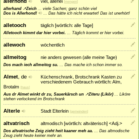
allerhond
viel, allerlei
[
mengen
]
allerhand
↗
Zeich
...
viele Sachen; ganz schön viel
Dos is Allerhond!
...
Das hätte ich nicht erwartet! Das ist unerhört!
alletooch
täglich [wörtlich: alle Tage]
Alletooch kimmt dar hier vorbei.
...
Täglich kommt er hier vorbei.
allewoch
wöchentlich
allmeitog
nie anders gewesen (alle meine Tage)
Dos mach iech allmeitog su.
...
Das mache ich schon immer so.
Almet
, de
Küchenschrank, Brotschrank Kasten zu
verschiedenem Gebrauch wörtlich: Alm,
Brotalm
[
haus
]
Aus dr Almet winkt dr zu, Sauerkärsch un
↗
Ziteru
(Likör)
...
Liköre
stehen verlockend im Brotschrank
Alterle
Stadt Elterlein
[
gemeinden
]
altvatrisch
altmodisch [wörtlich: altväterisch] <Adj.>
Dos altvatrische Zeig zieht heit kaaner meh aa.
...
Das altmodische
Zeug zieht heute keiner mehr an.