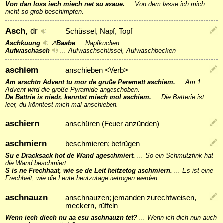
Von dan loss iech miech net su asaue.
...
Von dem lasse ich mich
nicht so grob beschimpfen.
Asch
, dr
Schüssel, Napf, Topf
Aschkuung
↗
Baabe
...
Napfkuchen
Aufwaschasch
...
Aufwaschschüssel, Aufwaschbecken
aschiem
anschieben <Verb>
Am arschtn Advent tu mor de gruße Peremett aschiem.
...
Am 1.
Advent wird die große Pyramide angeschoben.
De Battrie is niedr, kenntst miech mol aschiem.
...
Die Batterie ist
leer, du könntest mich mal anschieben.
aschiern
anschüren (Feuer anzünden)
aschmiern
beschmieren; betrügen
Su e Dracksack hot de Wand ageschmiert.
...
So ein Schmutzfink hat
die Wand beschmiert.
S is ne Frechhaat, wie se de Leit heitzetog aschmiern.
...
Es ist eine
Frechheit, wie die Leute heutzutage betrogen werden.
aschnauzn
anschnauzen; jemanden zurechtweisen,
meckern, rüffeln
Wenn iech diech nu aa esu aschnauzn tet?
...
Wenn ich dich nun auch