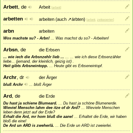
Arbett
, de
Arbeit
[
arbeit
]
arbetten
arbeiten (auch
↗
ärbten
)
[
arbeit
,
zeitwoerter
]
arbn
arbeiten
Wos machste su? - Arbn!
...
Was machst du so? - Arbeiten!
Arbsn
, de
die Erbsen
... wie iech die Arbsnzehlr lieb ...
...
... wie ich diese Erbsenzähler
liebe... (jemand, der kleinlich, geizig ist) .
Heit gibts Arbsneintopp.
...
Heute gibt es Erbseneintopf.
Archr
, dr
der Ärger
bluß Archr
...
bloß Ärger
Ard
, de
die Erde
Du hast ja schiene Blumeard.
...
Du hast ja schöne Blumenerde.
Wieviel Menschn lahm dee itze of dr Ard?
...
Wieviele Menschen
leben denn jetzt auf der Erde?
Erhalt die Ard, mr hom bluß die aane!
...
Erhaltet die Erde, wir haben
bloß die eine!
De Ard un ARD is zweherlä.
...
Die Erde un ARD ist zweierlei.