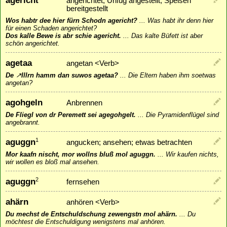
agericht
angerichtet; Unfug angestellt; Speisen
bereitgestellt
Wos habtr dee hier fürn Schodn agericht?
...
Was habt ihr denn hier
für einen Schaden angerichtet?
Dos kalle Bewe is abr schie agericht.
...
Das kalte Büfett ist aber
schön angerichtet.
agetaa
angetan <Verb>
De
↗
Illrn
hamm dan suwos agetaa?
...
Die Eltern haben ihm soetwas
angetan?
agohgeln
Anbrennen
De Fliegl von dr Peremett sei agegohgelt.
...
Die Pyramidenflügel sind
angebrannt.
aguggn
1
angucken; ansehen; etwas betrachten
Mor kaafn nischt, mor wollns bluß mol aguggn.
...
Wir kaufen nichts,
wir wollen es bloß mal ansehen.
aguggn
2
fernsehen
ahärn
anhören <Verb>
Du mechst de Entschuldschung zewengstn mol ahärn.
...
Du
möchtest die Entschuldigung wenigstens mal anhören.