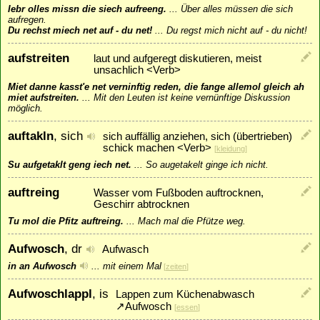
Iebr olles missn die siech aufreeng.
...
Über alles müssen die sich
aufregen.
Du rechst miech net auf - du net!
...
Du regst mich nicht auf - du nicht!
aufstreiten
laut und aufgeregt diskutieren, meist
unsachlich <Verb>
Miet danne kasst'e net verninftig reden, die fange allemol gleich ah
miet aufstreiten.
...
Mit den Leuten ist keine vernünftige Diskussion
möglich.
auftakln
, sich
sich auffällig anziehen, sich (übertrieben)
schick machen <Verb>
[
kleidung
]
Su aufgetaklt geng iech net.
...
So augetakelt ginge ich nicht.
auftreing
Wasser vom Fußboden auftrocknen,
Geschirr abtrocknen
Tu mol die Pfitz auftreing.
...
Mach mal die Pfütze weg.
Aufwosch
, dr
Aufwasch
in an Aufwosch
...
mit einem Mal
[
zeiten
]
Aufwoschlappl
, is
Lappen zum Küchenabwasch
↗
Aufwosch
[
essen
]