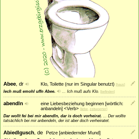
Abee
, dr
Klo, Toilette (nur im Singular benutzt)
[
haus
]
Iech muß emohl uffn Abee.
...
Ich muß aufs Klo.
[
befinden
]
abendln
eine Liebesbeziehung beginnen [wörtlich:
anbandeln] <Verb>
[
liebe
,
zeitwoerter
]
Dar wollt fei bei mir abendln, dar is doch vorheirat.
...
Der wollte
tatsächlich bei mir anbendeln, der ist aber doch verheiratet.
Abiedlgusch
, de
Petze [anbiedernder Mund]