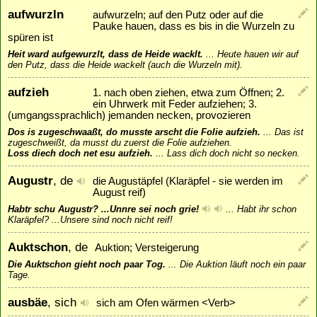
aufwurzln
aufwurzeln; auf den Putz oder auf die
Pauke hauen, dass es bis in die Wurzeln zu
spüren ist
Heit ward aufgewurzlt, dass de Heide wacklt.
...
Heute hauen wir auf
den Putz, dass die Heide wackelt (auch die Wurzeln mit).
aufzieh
1. nach oben ziehen, etwa zum Öffnen; 2.
ein Uhrwerk mit Feder aufziehen; 3.
(umgangssprachlich) jemanden necken, provozieren
Dos is zugeschwaaßt, do musste arscht die Folie aufzieh.
...
Das ist
zugeschweißt, da musst du zuerst die Folie aufziehen.
Loss diech doch net esu aufzieh.
...
Lass dich doch nicht so necken.
Augustr
, de
die Augustäpfel (Klaräpfel - sie werden im
August reif)
Habtr schu Augustr? ...Unnre sei noch grie!
...
Habt ihr schon
Klaräpfel? ...Unsere sind noch nicht reif!
Auktschon
, de
Auktion; Versteigerung
Die Auktschon gieht noch paar Tog.
...
Die Auktion läuft noch ein paar
Tage.
ausbäe
, sich
sich am Ofen wärmen <Verb>