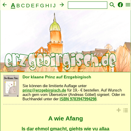
A
B
C
D
E
F
G
H
I
J
K
L
M
N
O
P
Q
R
S
T
U
V
W
X
Y
Z
Mensch
Seele
Geist
Familie
Gemeinschaft
·
·
·
·
·
Nahrung
Natur
Sonstiges
·
·
Dor klaane Prinz auf Erzgebirgisch
Sie können die limitierte Auflage unter
prinz@erzgebirgisch.de
für 19,- € bestellen. Auf Wunsch
auch gern vom Übersetzer (Andreas Göbel) signiert. Oder im
Buchhandel unter der
ISBN 9783947994298
.
A wie Afang
Is dar ehmol gmacht, giehts wie vu allaa