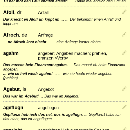
Tu ner mol dan Grill endlich afeiern.
...
Zünde mal endlich den Grill an.
Afoll
, dr
Anfall
Dar kriecht en Afoll un kippt im ...
...
Der bekommt einen Anfall und
kippt um ...
Afroch
, de
Anfrage
... ne Afroch kost nischt
...
... eine Anfrage kostet nichts
agahm
angeben; Angaben machen; prahlen,
pranzen <Verb>
Dos musste bein Finanzamt agahm.
...
Das musst du beim Finanzamt
angeben.
... wie se heit wiedr agahm!
...
... wie sie heute wieder angeben
(prahlen)
Agebut
, is
Angebot
Dos war im Agebut!
...
Das war im Angebot!
ageflugn
angeflogen
Gepflanzt hob iech dos net, dos is ageflugn.
...
Gepflanzt habe ich
das nicht, das ist angeflogen.