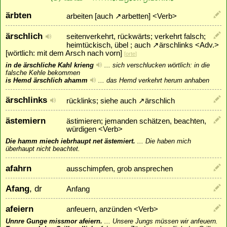
ärbten
arbeiten [auch
↗
arbetten
] <Verb>
ärschlich
seitenverkehrt, rückwärts; verkehrt falsch;
heimtückisch, übel ; auch
↗
ärschlinks
<Adv.>
[wörtlich: mit dem Arsch nach vorn]
[
orte
]
in de ärschliche Kahl krieng
...
sich verschlucken wörtlich: in die
falsche Kehle bekommen
is Hemd ärschlich ahamm
...
das Hemd verkehrt herum anhaben
ärschlinks
rücklinks; siehe auch
↗
ärschlich
ästemiern
ästimieren; jemanden schätzen, beachten,
würdigen <Verb>
Die hamm miech iebrhaupt net ästemiert.
...
Die haben mich
überhaupt nicht beachtet.
afahrn
ausschimpfen, grob ansprechen
Afang
, dr
Anfang
afeiern
anfeuern, anzünden <Verb>
Unnre Gunge missmor afeiern.
...
Unsere Jungs müssen wir anfeuern.