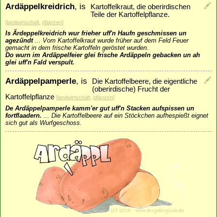
Ardäppelkreidrich
, is
Kartoffelkraut, die oberirdischen
Teile der Kartoffelpflanze.
[
landwirtschaft
,
pflanzen
]
Is Ärdeppelkreidrich wur frieher uff'n Haufn geschmissen un
agezűndt
...
Vom Kartoffelkraut wurde früher auf dem Feld Feuer
gemacht in dem frische Kartoffeln geröstet wurden.
Do wurn im Ardäppelfeier glei frische Ardäppeln gebacken un ah
glei uff'n Fald verspult.
Ardäppelpamperle
, is
Die Kartoffelbeere, die eigentliche
(oberirdische) Frucht der
Kartoffelpflanze
[
landwirtschaft
,
pflanzen
]
De Ardäppelpamperle kamm'er gut uff'n Stacken aufspissen un
fortflaadern.
...
Die Kartoffelbeere auf ein Stöckchen aufhespießt eignet
sich gut als Wurfgeschoss.