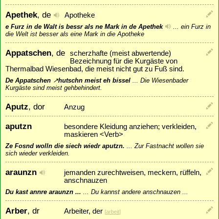
Apethek
, de
Apotheke
e Furz in de Walt is bessr als ne Mark in de Apethek
...
ein Furz in
die Welt ist besser als eine Mark in die Apotheke
Appatschen
, de
scherzhafte (meist abwertende)
Bezeichnung für die Kurgäste von
Thermalbad Wiesenbad, die meist nicht gut zu Fuß sind.
De Appatschen
↗
hutschn
meist eh bissel
...
Die Wiesenbader
Kurgäste sind meist gehbehindert.
Aputz
, dor
Anzug
aputzn
besondere Kleidung anziehen; verkleiden,
maskieren <Verb>
Ze Fosnd wolln die siech wiedr aputzn.
...
Zur Fastnacht wollen sie
sich wieder verkleiden.
araunzn
jemanden zurechtweisen, meckern, rüffeln,
anschnauzen
Du kast annre araunzn ...
...
Du kannst andere anschnauzen ...
Arber
, dr
Arbeiter, der
[
arbeit
]