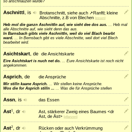
so anschnauzen würde?
Aschnittl
, is
Brotanschnitt, siehe auch
↗
Ranftl
; kleine
Abschnitte, z.B von Blechen
[
essen
]
Heb mol die ganzn Aschnittln auf, wie sieht dee dos aus.
...
Heb mal
alle Abschnitte auf, wie sieht denn das aus.
In Barnsbach gibts viele Aschnittln, weil do viel Blach bearbt
ward.
...
In Bernsbach gibt es viele Abschnitte, weil dort viel Blech
bearbeitet wird.
Asichtskart
, de
die Ansichtskarte
Eire Asichtskart is nuch net do.
...
Eure Ansichtskarte ist noch nicht
angekommen.
Asprich
, de
die Ansprüche
Mir stilln kaane Asprich.
...
Wir stellen keine Ansprüche.
Wos die for Asprich stilln ...
...
Was die für Ansprüche stellen
Assn
, is
das Essen
Ast
, dr
1
Ast, stärkerer Zweig eines Baumes <dr
Ast, de Äst>
[
pflanzen
]
Ast
, dr
2
Rücken oder auch Verkrümmung