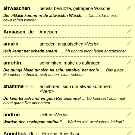
altwaschen
bereits benutzte, getragene Wäsche
Die
↗
Gack
kommt in de altwaschn Wäsch.
...
Die Jacke muss
gewaschen werden.
Amaasen
, de
Ameisen
amarn
anreden, anquatschen <Verb>
Iech kennt net schedn amarn.
...
Ich könnte nicht jeden anquatschen.
amohln
schminken, make up auftragen
Die gunge Maad tut sich fei schu amohle, net schie.
...
Das junge
Maedchen schminkt sich schon, nicht schoen.
anamme
annehmen, sich um etwas kümmern
<Verb>
Du kenntst aah mol en gutn Rot anamme!
...
Du könntest auch mal
einen guten Rat annehmen.
andtue
leidtun <Verb>
Wardsn dee zewingstn andtue?
...
Wird es ihm wenigstens leidtun?
Angsthos
, dr
Feigling, Angsthase