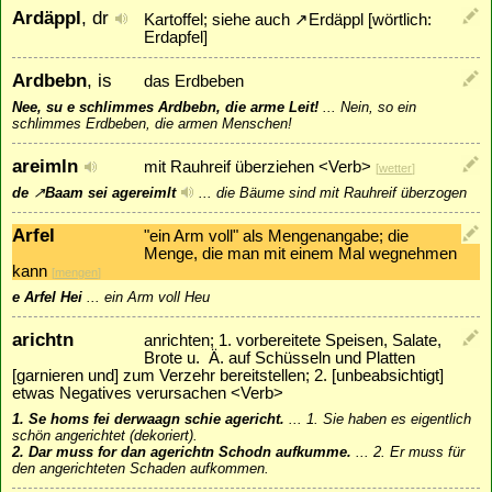
Ardäppl
, dr
Kartoffel; siehe auch
↗
Erdäppl
[wörtlich:
Erdapfel]
Ardbebn
, is
das Erdbeben
Nee, su e schlimmes Ardbebn, die arme Leit!
...
Nein, so ein
schlimmes Erdbeben, die armen Menschen!
areimln
mit Rauhreif überziehen <Verb>
[
wetter
]
de
↗
Baam
sei agereimlt
...
die Bäume sind mit Rauhreif überzogen
Arfel
"ein Arm voll" als Mengenangabe; die
Menge, die man mit einem Mal wegnehmen
kann
[
mengen
]
e Arfel Hei
...
ein Arm voll Heu
arichtn
anrichten; 1. vorbereitete Speisen, Salate,
Brote u. Ä. auf Schüsseln und Platten
[garnieren und] zum Verzehr bereitstellen; 2. [unbeabsichtigt]
etwas Negatives verursachen <Verb>
1. Se homs fei derwaagn schie agericht.
...
1. Sie haben es eigentlich
schön angerichtet (dekoriert).
2. Dar muss for dan agerichtn Schodn aufkumme.
...
2. Er muss für
den angerichteten Schaden aufkommen.