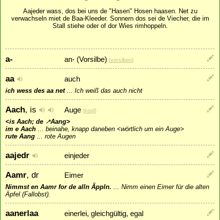
Aajeder wass, dos bei uns de "Hasen" Hosen haasen. Net zu
verwachseln miet de Baa-Kleeder. Sonnern dos sei de Viecher, die im
Stall stiehe oder of dor Wies rimhoppeln.
a-
an- (Vorsilbe)
[
vorsilben
]
aa
auch
ich wess des aa net
...
Ich weiß das auch nicht
Aach
, is
Auge
[
kopf
]
<is Aach; de
↗
Aang
>
im e Aach
...
beinahe, knapp daneben <wörtlich um ein Auge>
rute Aang
...
rote Augen
aajedr
einjeder
Aamr
, dr
Eimer
Nimmst en Aamr for de alln Äppln.
...
Nimm einen Eimer für die alten
Äpfel (Fallobst).
aanerlaa
einerlei, gleichgültig, egal