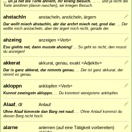
... un ja net die Torte ahriern, mr krieng Besuch.
...
... und ja nicht die
Torte anrühren (davon naschen), wir kriegen Besuch.
ahstachln
anstacheln, ansticheln, ärgern
Dar wollt miech ahstachln, abr dar archrt miech net, grod dar.
...
Der
wollte mich anstacheln, aber der ärgert mich nicht, gerade der.
ahzeing
anzeigen <Verb>
Esu giehts net, dann musste ahzeing!
...
So geht es nicht, den musst
du anzeigen!
akkerat
akkurat, genau, exakt <Adjektiv>
Dar is ganz akkerat, dar nimmts genau.
...
Der ist ganz akkurat, der
nimmt es genau.
akloppn
anklopfen <Verb>
Kunnst zewingstn akloppn.
...
Du konntest wenigstens anklopfen.
Alaaf
, dr
Anlauf
Uhne Alaaf kimmste dan Barg net nauf.
...
Ohne Anlauf kommst du
diesen Berg nicht hoch.
alarne
anlernen (auf eine Tätigkeit vorbereiten)