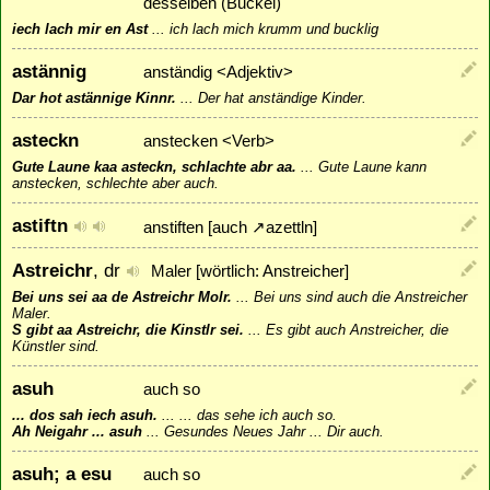
desselben (Buckel)
iech lach mir en Ast
...
ich lach mich krumm und bucklig
astännig
anständig <Adjektiv>
Dar hot astännige Kinnr.
...
Der hat anständige Kinder.
asteckn
anstecken <Verb>
Gute Laune kaa asteckn, schlachte abr aa.
...
Gute Laune kann
anstecken, schlechte aber auch.
astiftn
anstiften [auch
↗
azettln
]
Astreichr
, dr
Maler [wörtlich: Anstreicher]
Bei uns sei aa de Astreichr Molr.
...
Bei uns sind auch die Anstreicher
Maler.
S gibt aa Astreichr, die Kinstlr sei.
...
Es gibt auch Anstreicher, die
Künstler sind.
asuh
auch so
... dos sah iech asuh.
...
... das sehe ich auch so.
Ah Neigahr ... asuh
...
Gesundes Neues Jahr ... Dir auch.
asuh; a esu
auch so