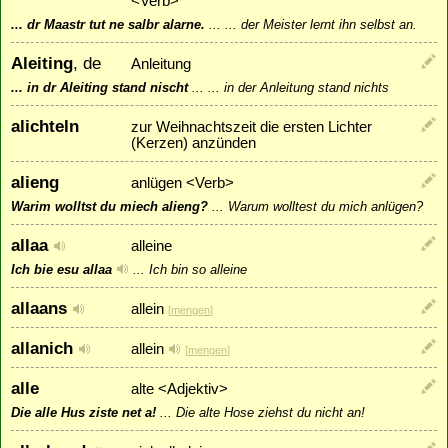
<Verb>
... dr Maastr tut ne salbr alarne.
...
... der Meister lernt ihn selbst an.
Aleiting
, de
Anleitung
... in dr Aleiting stand nischt
...
... in der Anleitung stand nichts
alichteln
zur Weihnachtszeit die ersten Lichter
(Kerzen) anzünden
alieng
anlügen <Verb>
Warim wolltst du miech alieng?
...
Warum wolltest du mich anlügen?
allaa
alleine
Ich bie esu allaa
...
Ich bin so alleine
allaans
allein
[
mengen
]
allanich
allein
[
mengen
]
alle
alte <Adjektiv>
Die alle Hus ziste net a!
...
Die alte Hose ziehst du nicht an!