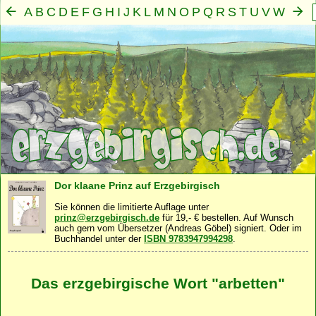
A
B
C
D
E
F
G
H
I
J
K
L
M
N
O
P
Q
R
S
T
U
V
W
X
Y
Z
Mensch
Seele
Geist
Familie
Gemeinschaft
Nah
·
·
·
·
·
Dor klaane Prinz auf Erzgebirgisch
Sie können die limitierte Auflage unter
prinz@erzgebirgisch.de
für 19,- € bestellen. Auf Wunsch
auch gern vom Übersetzer (Andreas Göbel) signiert. Oder im
Buchhandel unter der
ISBN 9783947994298
.
Das erzgebirgische Wort "arbetten"