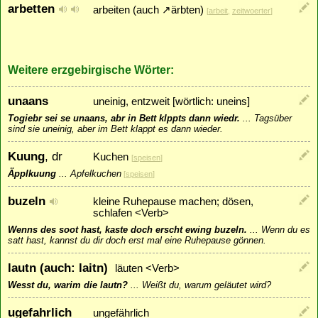
arbetten
arbeiten (auch
↗
ärbten
)
[
arbeit
,
zeitwoerter
]
Weitere erzgebirgische Wörter:
unaans
uneinig, entzweit [wörtlich: uneins]
Togiebr sei se unaans, abr in Bett klppts dann wiedr.
...
Tagsüber
sind sie uneinig, aber im Bett klappt es dann wieder.
Kuung
, dr
Kuchen
[
speisen
]
Äpplkuung
...
Apfelkuchen
[
speisen
]
buzeln
kleine Ruhepause machen; dösen,
schlafen <Verb>
Wenns des soot hast, kaste doch erscht ewing buzeln.
...
Wenn du es
satt hast, kannst du dir doch erst mal eine Ruhepause gönnen.
lautn (auch: laitn)
läuten <Verb>
Wesst du, warim die lautn?
...
Weißt du, warum geläutet wird?
ugefahrlich
ungefährlich