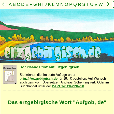
A
B
C
D
E
F
G
H
I
J
K
L
M
N
O
P
Q
R
S
T
U
V
W
X
Y
Z
Mensch
Seele
Geist
Familie
Gemeinschaft
Nah
·
·
·
·
·
Dor klaane Prinz auf Erzgebirgisch
Sie können die limitierte Auflage unter
prinz@erzgebirgisch.de
für 19,- € bestellen. Auf Wunsch
auch gern vom Übersetzer (Andreas Göbel) signiert. Oder im
Buchhandel unter der
ISBN 9783947994298
.
Das erzgebirgische Wort "Aufgob, de"