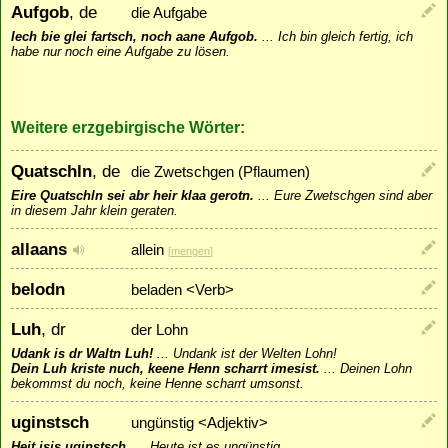
Aufgob
, de
die Aufgabe
Iech bie glei fartsch, noch aane Aufgob.
...
Ich bin gleich fertig, ich
habe nur noch eine Aufgabe zu lösen.
Weitere erzgebirgische Wörter:
Quatschln
, de
die Zwetschgen (Pflaumen)
Eire Quatschln sei abr heir klaa gerotn.
...
Eure Zwetschgen sind aber
in diesem Jahr klein geraten.
allaans
allein
[
mengen
]
belodn
beladen <Verb>
Luh
, dr
der Lohn
Udank is dr Waltn Luh!
...
Undank ist der Welten Lohn!
Dein Luh kriste nuch, keene Henn scharrt imesist.
...
Deinen Lohn
bekommst du noch, keine Henne scharrt umsonst.
uginstsch
ungünstig <Adjektiv>
Heit isis uginstsch.
...
Heute ist es ungünstig.