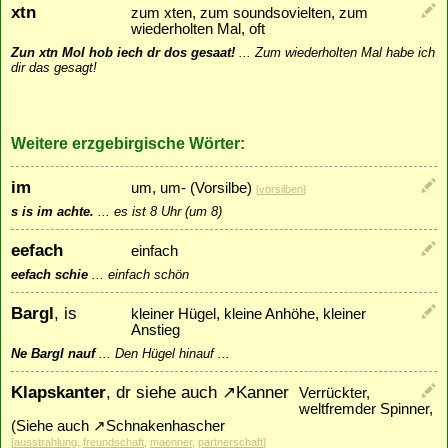
xtn
zum xten, zum soundsovielten, zum
wiederholten Mal, oft
Zun xtn Mol hob iech dr dos gesaat!
...
Zum wiederholten Mal habe ich
dir das gesagt!
Weitere erzgebirgische Wörter:
im
um, um- (Vorsilbe)
[
vorsilben
]
s is im achte.
...
es ist 8 Uhr (um 8)
eefach
einfach
eefach schie
...
einfach schön
Bargl
, is
kleiner Hügel, kleine Anhöhe, kleiner
Anstieg
Ne Bargl nauf
...
Den Hügel hinauf ...
Klapskanter
, dr siehe auch
↗
Kanner
Verrückter,
weltfremder Spinner,
(Siehe auch
↗
Schnakenhascher
[
ausstrahlung
,
freundschaft
,
maenner
,
partnerschaft
]