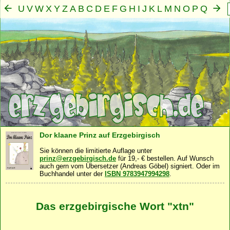
U
V
W
X
Y
Z
A
B
C
D
E
F
G
H
I
J
K
L
M
N
O
P
Q
R
S
T
Mensch
Seele
Geist
Familie
Gemeinschaft
Nah
·
·
·
·
·
Dor klaane Prinz auf Erzgebirgisch
Sie können die limitierte Auflage unter
prinz@erzgebirgisch.de
für 19,- € bestellen. Auf Wunsch
auch gern vom Übersetzer (Andreas Göbel) signiert. Oder im
Buchhandel unter der
ISBN 9783947994298
.
Das erzgebirgische Wort "xtn"