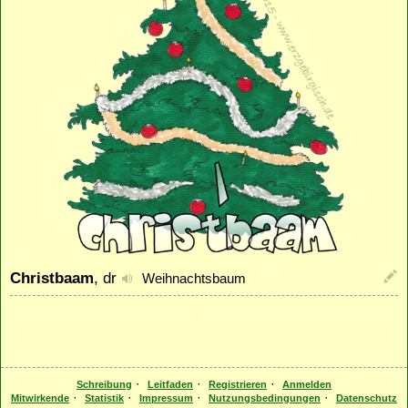
Christbaam
, dr
Weihnachtsbaum
·
·
·
Schreibung
Leitfaden
Registrieren
Anmelden
·
·
·
·
Mitwirkende
Statistik
Impressum
Nutzungsbedingungen
Datenschutz