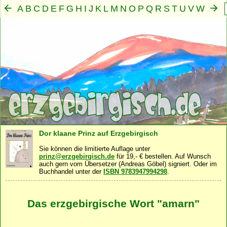
A
B
C
D
E
F
G
H
I
J
K
L
M
N
O
P
Q
R
S
T
U
V
W
X
Y
Z
Mensch
Seele
Geist
Familie
Gemeinschaft
Nah
·
·
·
·
·
Dor klaane Prinz auf Erzgebirgisch
Sie können die limitierte Auflage unter
prinz@erzgebirgisch.de
für 19,- € bestellen. Auf Wunsch
auch gern vom Übersetzer (Andreas Göbel) signiert. Oder im
Buchhandel unter der
ISBN 9783947994298
.
Das erzgebirgische Wort "amarn"