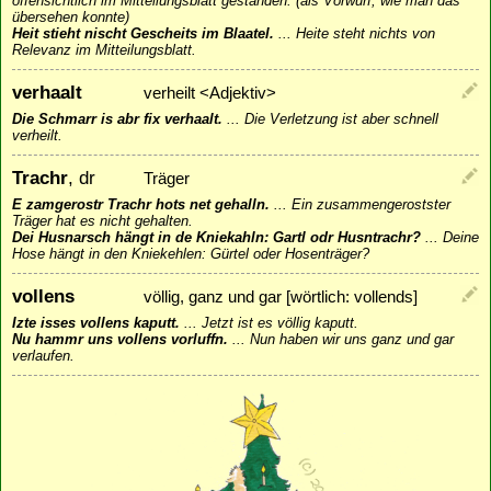
offensichtlich im Mitteilungsblatt gestanden. (als Vorwurf, wie man das
übersehen konnte)
Heit stieht nischt Gescheits im Blaatel.
...
Heite steht nichts von
Relevanz im Mitteilungsblatt.
verhaalt
verheilt <Adjektiv>
Die Schmarr is abr fix verhaalt.
...
Die Verletzung ist aber schnell
verheilt.
Trachr
, dr
Träger
E zamgerostr Trachr hots net gehalln.
...
Ein zusammengerostster
Träger hat es nicht gehalten.
Dei Husnarsch hängt in de Kniekahln: Gartl odr Husntrachr?
...
Deine
Hose hängt in den Kniekehlen: Gürtel oder Hosenträger?
vollens
völlig, ganz und gar [wörtlich: vollends]
Izte isses vollens kaputt.
...
Jetzt ist es völlig kaputt.
Nu hammr uns vollens vorluffn.
...
Nun haben wir uns ganz und gar
verlaufen.