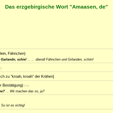
Das erzgebirgische Wort "Amaasen, de"
lein, Fähnchen)
n Garlandn, schie!
...
... überall Fähnchen und Girlanden, schön!
n
]
sch zu "kroah, kroah" der Krähen]
r Bestätigung)
{hę}
he?
...
Wir machen das so, ja?
.
So ist es richtig!