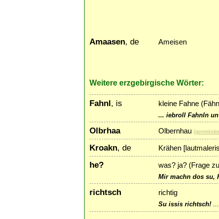
Amaasen
, de
Ameisen
Weitere erzgebirgische Wörter:
Fahnl
, is
kleine Fahne (Fähn
... iebroll Fahnln u
Olbrhaa
Olbernhau
[
gemeinde
Kroakn
, de
Krähen [lautmaleri
he?
was? ja? (Frage zu
Mir machn dos su, 
richtsch
richtig
Su issis richtsch!
..