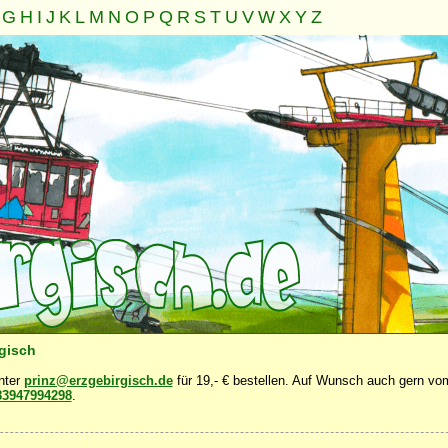
G
H
I
J
K
L
M
N
O
P
Q
R
S
T
U
V
W
X
Y
Z
Familie
Gemeinschaft
Nahrung
Natur
Sonstiges
·
·
·
·
·
rgisch
unter
prinz@erzgebirgisch.de
für 19,- € bestellen. Auf Wunsch auch gern vom
83947994298
.