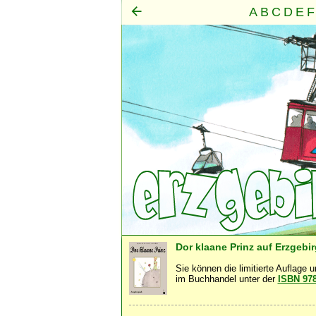
A
B
C
D
E
F
Mensch
Seele
Geist
·
·
Dor klaane Prinz auf Erzgebi
Sie können die limitierte Auflage 
im Buchhandel unter der
ISBN 97