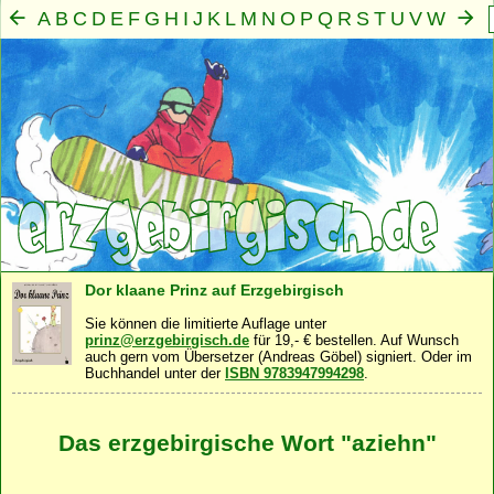
A
B
C
D
E
F
G
H
I
J
K
L
M
N
O
P
Q
R
S
T
U
V
W
X
Y
Z
Mensch
Seele
Geist
Familie
Gemeinschaft
Nah
·
·
·
·
·
Dor klaane Prinz auf Erzgebirgisch
Sie können die limitierte Auflage unter
prinz@erzgebirgisch.de
für 19,- € bestellen. Auf Wunsch
auch gern vom Übersetzer (Andreas Göbel) signiert. Oder im
Buchhandel unter der
ISBN 9783947994298
.
Das erzgebirgische Wort "aziehn"