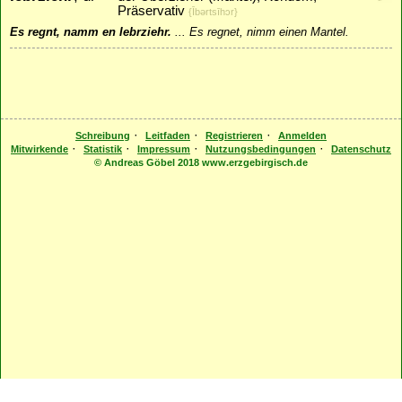
Präservativ
{Ībǝrtsīhɔr}
Es regnt, namm en Iebrziehr.
...
Es regnet, nimm einen Mantel.
·
·
·
Schreibung
Leitfaden
Registrieren
Anmelden
·
·
·
·
Mitwirkende
Statistik
Impressum
Nutzungsbedingungen
Datenschutz
© Andreas Göbel 2018 www.erzgebirgisch.de