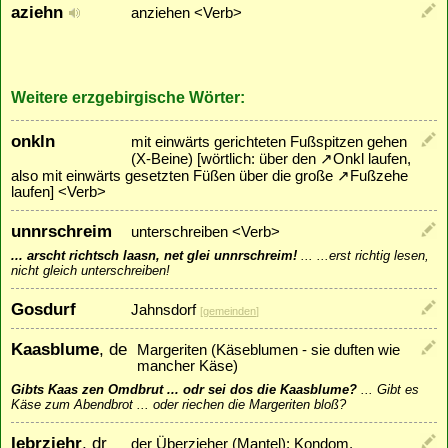
aziehn
anziehen <Verb>
Weitere erzgebirgische Wörter:
onkln
mit einwärts gerichteten Fußspitzen gehen
(X-Beine) [wörtlich: über den
↗
Onkl
laufen,
also mit einwärts gesetzten Füßen über die große
↗
Fußzehe
laufen] <Verb>
unnrschreim
unterschreiben <Verb>
... arscht richtsch laasn, net glei unnrschreim!
...
...erst richtig lesen,
nicht gleich unterschreiben!
Gosdurf
Jahnsdorf
[
gemeinden
]
Kaasblume
, de
Margeriten (Käseblumen - sie duften wie
mancher Käse)
Gibts Kaas zen Omdbrut ... odr sei dos die Kaasblume?
...
Gibt es
Käse zum Abendbrot ... oder riechen die Margeriten bloß?
Iebrziehr
, dr
der Überzieher (Mantel); Kondom,