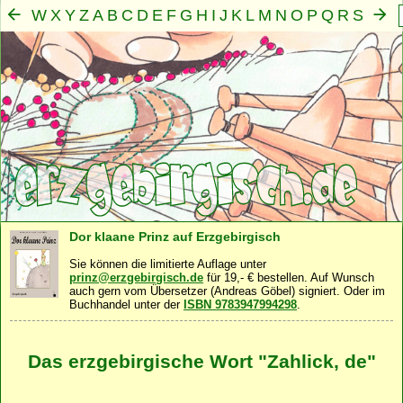
W
X
Y
Z
A
B
C
D
E
F
G
H
I
J
K
L
M
N
O
P
Q
R
S
T
U
V
Mensch
Seele
Geist
Familie
Gemeinschaft
Nah
·
·
·
·
·
Dor klaane Prinz auf Erzgebirgisch
Sie können die limitierte Auflage unter
prinz@erzgebirgisch.de
für 19,- € bestellen. Auf Wunsch
auch gern vom Übersetzer (Andreas Göbel) signiert. Oder im
Buchhandel unter der
ISBN 9783947994298
.
Das erzgebirgische Wort "Zahlick, de"