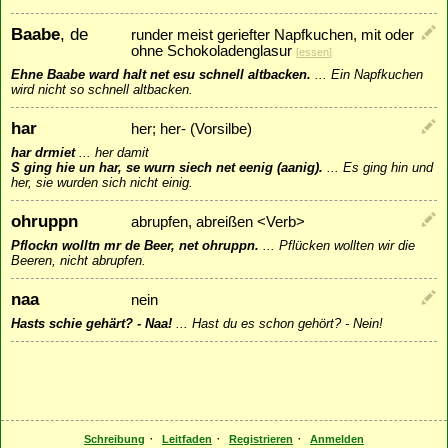
Baabe
, de
runder meist geriefter Napfkuchen, mit oder
ohne Schokoladenglasur
[
essen
]
Ehne Baabe ward halt net esu schnell altbacken.
...
Ein Napfkuchen
wird nicht so schnell altbacken.
har
her; her- (Vorsilbe)
har drmiet
...
her damit
S ging hie un har, se wurn siech net eenig (aanig).
...
Es ging hin und
her, sie wurden sich nicht einig.
ohruppn
abrupfen, abreißen <Verb>
Pflockn wolltn mr de Beer, net ohruppn.
...
Pflücken wollten wir die
Beeren, nicht abrupfen.
naa
nein
Hasts schie gehärt? - Naa!
...
Hast du es schon gehört? - Nein!
·
·
·
Schreibung
Leitfaden
Registrieren
Anmelden