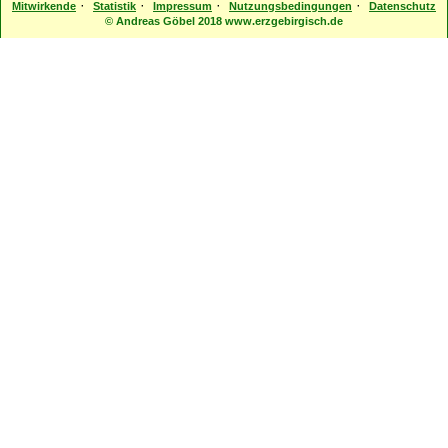
·
·
·
·
Mitwirkende
Statistik
Impressum
Nutzungsbedingungen
Datenschutz
© Andreas Göbel 2018 www.erzgebirgisch.de