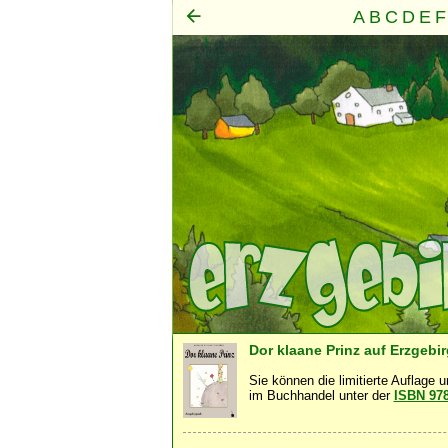
A
B
C
D
E
F
Mensch
Seele
Geist
·
·
Dor klaane Prinz auf Erzgebi
Sie können die limitierte Auflage 
im Buchhandel unter der
ISBN 97