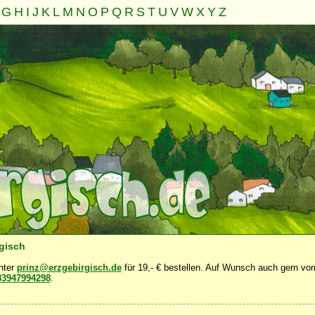
G
H
I
J
K
L
M
N
O
P
Q
R
S
T
U
V
W
X
Y
Z
Familie
Gemeinschaft
Nahrung
Natur
Sonstiges
·
·
·
·
·
rgisch
unter
prinz@erzgebirgisch.de
für 19,- € bestellen. Auf Wunsch auch gern vom
83947994298
.