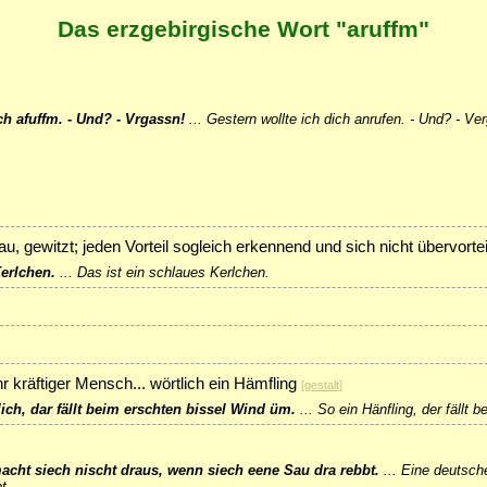
Das erzgebirgische Wort "aruffm"
ch afuffm. - Und? - Vrgassn!
...
Gestern wollte ich dich anrufen. - Und? - Ve
au, gewitzt; jeden Vorteil sogleich erkennend und sich nicht übervorte
Kerlchen.
...
Das ist ein schlaues Kerlchen.
hr kräftiger Mensch... wörtlich ein Hämfling
[
gestalt
]
ich, dar fällt beim erschten bissel Wind üm.
...
So ein Hänfling, der fällt 
acht siech nischt draus, wenn siech eene Sau dra rebbt.
...
Eine deutsche
t.