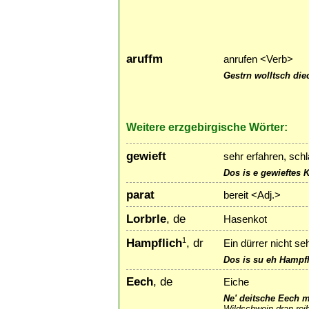
aruffm
anrufen <Verb>
Gestrn wolltsch die
Weitere erzgebirgische Wörter:
gewieft
sehr erfahren, schl
Dos is e gewieftes 
parat
bereit <Adj.>
Lorbrle
, de
Hasenkot
Hampflich
, dr
1
Ein dürrer nicht se
Dos is su eh Hampfl
Eech
, de
Eiche
Ne' deitsche Eech m
Wildschwein dran reib