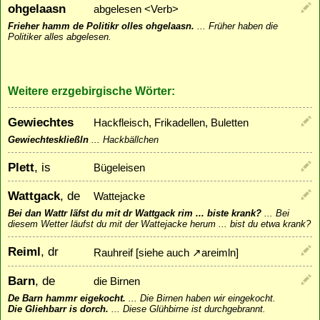
ohgelaasn
abgelesen <Verb>
Frieher hamm de Politikr olles ohgelaasn.
...
Früher haben die
Politiker alles abgelesen.
Weitere erzgebirgische Wörter:
Gewiechtes
Hackfleisch, Frikadellen, Buletten
Gewiechteskließln
...
Hackbällchen
Plett
, is
Bügeleisen
Wattgack
, de
Wattejacke
Bei dan Wattr läfst du mit dr Wattgack rim ... biste krank?
...
Bei
diesem Wetter läufst du mit der Wattejacke herum ... bist du etwa krank?
Reiml
, dr
Rauhreif [siehe auch
↗
areimln
]
Barn
, de
die Birnen
De Barn hammr eigekocht.
...
Die Birnen haben wir eingekocht.
Die Gliehbarr is dorch.
...
Diese Glühbirne ist durchgebrannt.