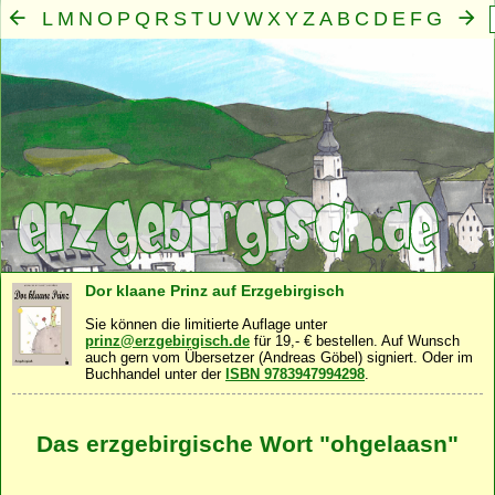
L
M
N
O
P
Q
R
S
T
U
V
W
X
Y
Z
A
B
C
D
E
F
G
H
I
J
K
Mensch
Seele
Geist
Familie
Gemeinschaft
Nah
·
·
·
·
·
Dor klaane Prinz auf Erzgebirgisch
Sie können die limitierte Auflage unter
prinz@erzgebirgisch.de
für 19,- € bestellen. Auf Wunsch
auch gern vom Übersetzer (Andreas Göbel) signiert. Oder im
Buchhandel unter der
ISBN 9783947994298
.
Das erzgebirgische Wort "ohgelaasn"