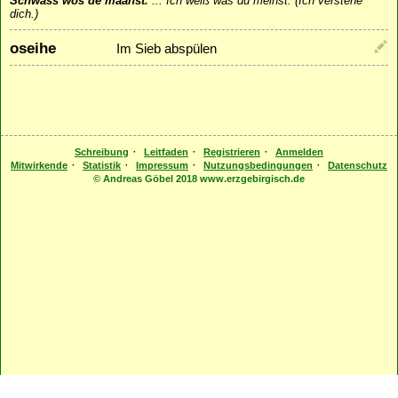
Schwäss wos de maanst.
...
Ich weiß was du meinst. (Ich verstehe
dich.)
oseihe
Im Sieb abspülen
·
·
·
Schreibung
Leitfaden
Registrieren
Anmelden
·
·
·
·
Mitwirkende
Statistik
Impressum
Nutzungsbedingungen
Datenschutz
© Andreas Göbel 2018 www.erzgebirgisch.de