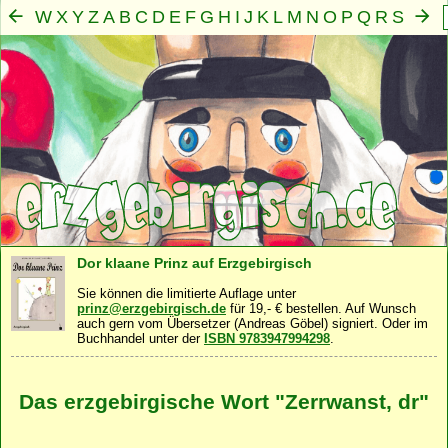
W
X
Y
Z
A
B
C
D
E
F
G
H
I
J
K
L
M
N
O
P
Q
R
S
T
U
V
Mensch
Seele
Geist
Familie
Gemeinschaft
Nah
·
·
·
·
·
Dor klaane Prinz auf Erzgebirgisch
Sie können die limitierte Auflage unter
prinz@erzgebirgisch.de
für 19,- € bestellen. Auf Wunsch
auch gern vom Übersetzer (Andreas Göbel) signiert. Oder im
Buchhandel unter der
ISBN 9783947994298
.
Das erzgebirgische Wort "Zerrwanst, dr"