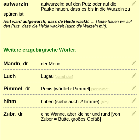
aufwurzln
aufwurzeln; auf den Putz oder auf die
Pauke hauen, dass es bis in die Wurzeln zu
spüren ist
Heit ward aufgewurzlt, dass de Heide wacklt.
...
Heute hauen wir auf
den Putz, dass die Heide wackelt (auch die Wurzeln mit).
Weitere erzgebirgische Wörter:
Mandn
, dr
der Mond
Luch
Lugau
[
gemeinden
]
Pimmel
, dr
Penis [wörtlich: Pimmel]
[
sexualitaet
]
hihm
hüben (siehe auch
↗
himme
)
{hīṁ}
Zubr
, dr
eine Wanne, aber kleiner und rund [von
Zuber = Bütte, großes Gefäß]