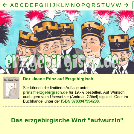
A
B
C
D
E
F
G
H
I
J
K
L
M
N
O
P
Q
R
S
T
U
V
W
X
Y
Z
Mensch
Seele
Geist
Familie
Gemeinschaft
Nah
·
·
·
·
·
Dor klaane Prinz auf Erzgebirgisch
Sie können die limitierte Auflage unter
prinz@erzgebirgisch.de
für 19,- € bestellen. Auf Wunsch
auch gern vom Übersetzer (Andreas Göbel) signiert. Oder im
Buchhandel unter der
ISBN 9783947994298
.
Das erzgebirgische Wort "aufwurzln"