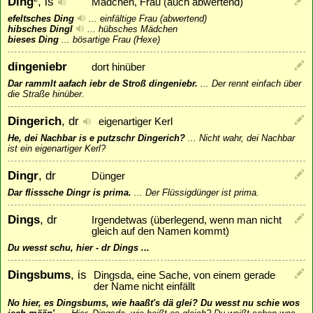
Ding
, is
Mädchen, Frau (auch abwertend)
efeltsches Ding
...
einfältige Frau (abwertend)
hibsches Dingl
...
hübsches Mädchen
bieses Ding
...
bösartige Frau (Hexe)
dingeniebr
dort hinüber
Dar rammlt aafach iebr de Stroß dingeniebr.
...
Der rennt einfach über
die Straße hinüber.
Dingerich
, dr
eigenartiger Kerl
He, dei Nachbar is e putzschr Dingerich?
...
Nicht wahr, dei Nachbar
ist ein eigenartiger Kerl?
Dingr
, dr
Dünger
Dar flisssche Dingr is prima.
...
Der Flüssigdünger ist prima.
Dings
, dr
Irgendetwas (überlegend, wenn man nicht
gleich auf den Namen kommt)
Du wesst schu, hier - dr Dings ...
Dingsbums
, is
Dingsda, eine Sache, von einem gerade
der Name nicht einfällt
No hier, es Dingsbums, wie haaßt's dä glei? Du wesst nu schie wos