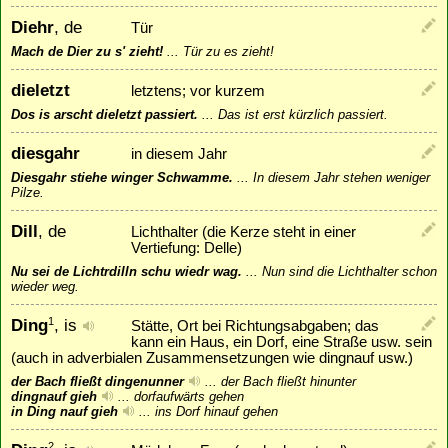
Diehr
, de
Tür
Mach de Dier zu s' zieht!
...
Tür zu es zieht!
dieletzt
letztens; vor kurzem
Dos is arscht dieletzt passiert.
...
Das ist erst kürzlich passiert.
diesgahr
in diesem Jahr
Diesgahr stiehe winger Schwamme.
...
In diesem Jahr stehen weniger
Pilze.
Dill
, de
Lichthalter (die Kerze steht in einer
Vertiefung: Delle)
Nu sei de Lichtrdilln schu wiedr wag.
...
Nun sind die Lichthalter schon
wieder weg.
Ding
, is
1
Stätte, Ort bei Richtungsabgaben; das
kann ein Haus, ein Dorf, eine Straße usw. sein
(auch in adverbialen Zusammensetzungen wie dingnauf usw.)
der Bach fließt dingenunner
...
der Bach fließt hinunter
dingnauf gieh
...
dorfaufwärts gehen
in Ding nauf gieh
...
ins Dorf hinauf gehen
2