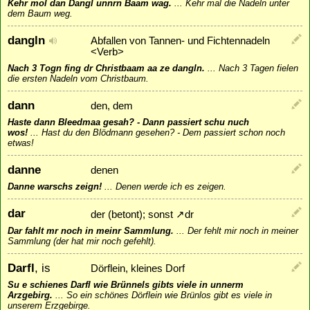
Kehr mol dan Dangl unnrn Baam wag.
...
Kehr mal die Nadeln unter
dem Baum weg.
dangln
Abfallen von Tannen- und Fichtennadeln
<Verb>
Nach 3 Togn fing dr Christbaam aa ze dangln.
...
Nach 3 Tagen fielen
die ersten Nadeln vom Christbaum.
dann
den, dem
Haste dann Bleedmaa gesah? - Dann passiert schu nuch
wos!
...
Hast du den Blödmann gesehen? - Dem passiert schon noch
etwas!
danne
denen
Danne warschs zeign!
...
Denen werde ich es zeigen.
dar
der (betont); sonst
↗
dr
Dar fahlt mr noch in meinr Sammlung.
...
Der fehlt mir noch in meiner
Sammlung (der hat mir noch gefehlt).
Darfl
, is
Dörflein, kleines Dorf
Su e schienes Darfl wie Brünnels gibts viele in unnerm
Arzgebirg.
...
So ein schönes Dörflein wie Brünlos gibt es viele in
unserem Erzgebirge.