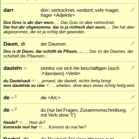
darr
dürr; vertrocknet, verdorrt; sehr mager,
hager <Adjektiv>
Dos Gros is abr darr wurn.
...
Das Gras ist aber vertrocknet.
Dar hot abr ohgenomme, dar is ja richtsch darr wurn.
...
Der hat aber
abgenommen, der ist ja richtig dürr geworden.
Daum
, dr
der Daumen
Dos is dr Daum, dar schittlt de Pflaum, ...
...
Das ist der Daumen, der
schüttelt die Pflaumen,...
dauteln
sinnlos vor sich hin beschäftigen (auch
↗
dambern
) <Verb>
du Dautelsack
...
jemand, der dautelt, nichts fertig bringt
wos dautelste su rüm
...
arbeiten, ohne dass etwas richtig fertig wird
de
1
die <Art.>
de
2
du (nur bei Fragen, Zusammenschreibung
mit Verb ohne "t")
Hasde?
...
Hast du?
kimmsde mol har
...
Kommst du mal her?
Dechsl
, de