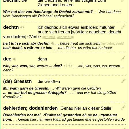
die Deichsel; Teil eines Wagens zum
Ziehen und Lenken
War hot dee von Handwogn de Dechsl zerrammlt?
...
Wer hat denn
vom Handwagen die Deichsel zerbrochen?
dechtn
ich dächte; sich etwas einbilden; mitunter
auch: sich freuen [wörtlich: deuchten, deucht
von dünken] <Verb>
[
gefuehle
,
wesenszug
]
heit tut se sich abr dechtn
...
heute freut sie sich sehr
[
gefuehle
,
seele
]
Iech decht, s wär mr ze teir.
...
Ich dächte, es wäre mir zu teuer.
dee
denn
wie, war, wos, wu, warim ... dee?
...
wie, wer, was, wo, warum ...
denn?
(de) Gresstn
die Größten
Mir wärn garn de Gresstn.
...
Wir wären gern die Größten.
... un war hot de gresstn Ardeppln?
...
... und wer hat die größten
Kartoffeln?
dehierden; dodehierden
Genau hier an dieser Stelle
Dodehierden hot mei
↗
Drahtesel
gestanden eh se ne
↗
gemaust
hom.
...
Genau hier hat mein Fahrrad gestanden ehe es gestohlen wurde.