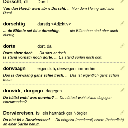
Dorscht
, dr
Durst
Vun dan Harich ward abr e Dorscht.
...
Von dem Hering wird aber
Durst.
dorschtig
durstig <Adjektiv>
... de Blümle sei fei a dorschtig.
...
... die Blümchen sind aber auch
durstig.
dorte
dort, da
Dorte sitztr doch.
...
Da sitzt er doch.
Is stand vornstn noch dorte.
...
Es stand vorhin noch dort.
dorwaagn
eigentlich, derwegen, immerhin
Dos is dorwaang ganz schie frech.
...
Das ist eigentlich ganz schön
frech.
dorwidr; dorgegn
dagegen
Du hättst wuhl wos dorwidr?
...
Du hättest wohl etwas dagegen
einzuwenden?
Dorwiereisen
, is
ein hartnäckiger Nörgler
Du bist fei e Dorwiereisen!
...
Du nörgelst (meckerst) eisern (beharrlich)
an einer Sache herum.