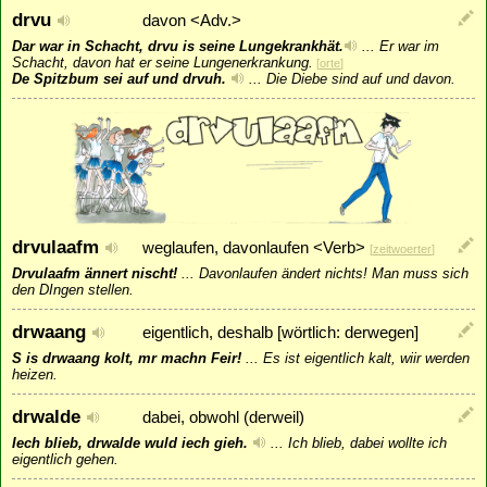
drvu
davon <Adv.>
Dar war in Schacht, drvu is seine Lungekrankhät.
...
Er war im
Schacht, davon hat er seine Lungenerkrankung.
[
orte
]
De Spitzbum sei auf und drvuh.
...
Die Diebe sind auf und davon.
drvulaafm
weglaufen, davonlaufen <Verb>
[
zeitwoerter
]
Drvulaafm ännert nischt!
...
Davonlaufen ändert nichts! Man muss sich
den DIngen stellen.
drwaang
eigentlich, deshalb [wörtlich: derwegen]
S is drwaang kolt, mr machn Feir!
...
Es ist eigentlich kalt, wiir werden
heizen.
drwalde
dabei, obwohl (derweil)
Iech blieb, drwalde wuld iech gieh.
...
Ich blieb, dabei wollte ich
eigentlich gehen.