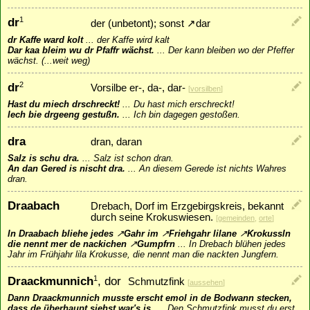
dr
1
der (unbetont); sonst
↗
dar
dr Kaffe ward kolt
...
der Kaffe wird kalt
Dar kaa bleim wu dr Pfaffr wächst.
...
Der kann bleiben wo der Pfeffer
wächst. (...weit weg)
dr
2
Vorsilbe er-, da-, dar-
[
vorsilben
]
Hast du miech drschreckt!
...
Du hast mich erschreckt!
Iech bie drgeeng gestußn.
...
Ich bin dagegen gestoßen.
dra
dran, daran
Salz is schu dra.
...
Salz ist schon dran.
An dan Gered is nischt dra.
...
An diesem Gerede ist nichts Wahres
dran.
Draabach
Drebach, Dorf im Erzgebirgskreis, bekannt
durch seine Krokuswiesen.
[
gemeinden
,
orte
]
In Draabach bliehe jedes
↗
Gahr
im
↗
Friehgahr
lilane
↗
Krokussln
die nennt mer de nackichen
↗
Gumpfrn
...
In Drebach blühen jedes
Jahr im Frühjahr lila Krokusse, die nennt man die nackten Jungfern.
Draackmunnich
, dor
1
Schmutzfink
[
aussehen
]
Dann Draackmunnich musste erscht emol in de Bodwann stecken,
dass de überhaupt siehst war's is.
...
Den Schmutzfink musst du erst