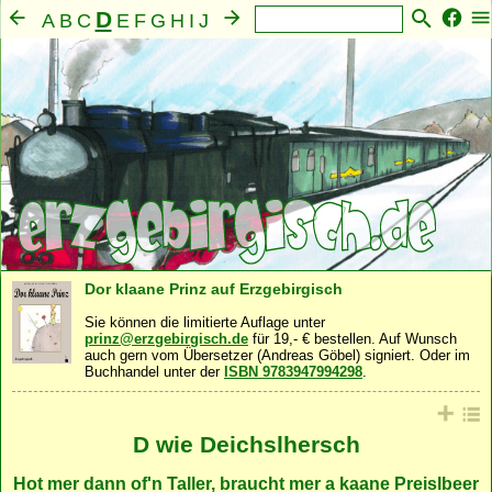
D
A
B
C
E
F
G
H
I
J
K
L
M
N
O
P
Q
R
S
T
U
V
W
X
Y
Z
Mensch
Seele
Geist
Familie
Gemeinschaft
·
·
·
·
·
Nahrung
Natur
Sonstiges
·
·
Dor klaane Prinz auf Erzgebirgisch
Sie können die limitierte Auflage unter
prinz@erzgebirgisch.de
für 19,- € bestellen. Auf Wunsch
auch gern vom Übersetzer (Andreas Göbel) signiert. Oder im
Buchhandel unter der
ISBN 9783947994298
.
D wie Deichslhersch
Hot mer dann of'n Taller, braucht mer a kaane Preislbeer