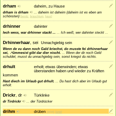
drham
daheim, zu Hause
drham is drham
...
daheim ist daheim (daheim ist es eben am
schönsten)
[
besitz
,
brauchtum
,
haus
]
drhinner
dahinter
Iech wess, war drhinner stackt ...
...
Ich weiß, wer dahinter steckt ...
Drhinnerhaar
, sei
Unnachgiebig sein
Wenn de vu dann noch Gald kriechst, do musste fei drhinnerhaar
sei,
↗
ümmesist
gibt dar dier nischt.
...
Wenn der dir noch Geld
schuldet, musst du unnachgiebig sein, sonst kriegst du nichts.
drhult
erholt; etwas überwinden; etwas
überstanden haben und wieder zu Kräften
kommen
Hast diech im Urlaub gut drhult.
...
Du hast dich aber im Urlaub gut
erholt.
Drickr
, dr
Türklinke
dr Tirdrickr
...
der Türdrücker
drihm
drüben
{drīṁ}
[
orte
]