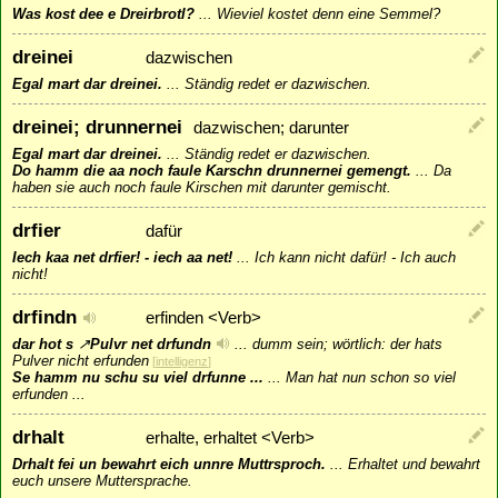
Was kost dee e Dreirbrotl?
...
Wieviel kostet denn eine Semmel?
dreinei
dazwischen
Egal mart dar dreinei.
...
Ständig redet er dazwischen.
dreinei; drunnernei
dazwischen; darunter
Egal mart dar dreinei.
...
Ständig redet er dazwischen.
Do hamm die aa noch faule Karschn drunnernei gemengt.
...
Da
haben sie auch noch faule Kirschen mit darunter gemischt.
drfier
dafür
Iech kaa net drfier! - iech aa net!
...
Ich kann nicht dafür! - Ich auch
nicht!
drfindn
erfinden <Verb>
dar hot s
↗
Pulvr
net drfundn
...
dumm sein; wörtlich: der hats
Pulver nicht erfunden
[
intelligenz
]
Se hamm nu schu su viel drfunne ...
...
Man hat nun schon so viel
erfunden ...
drhalt
erhalte, erhaltet <Verb>
Drhalt fei un bewahrt eich unnre Muttrsproch.
...
Erhaltet und bewahrt
euch unsere Muttersprache.