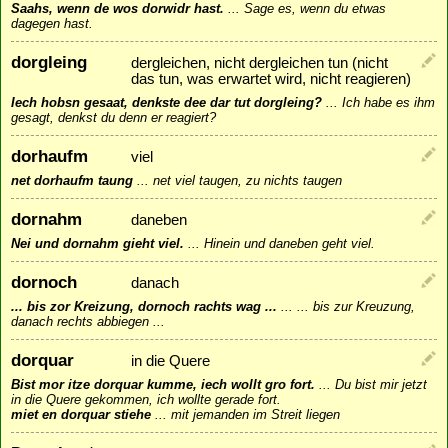
Saahs, wenn de wos dorwidr hast.
...
Sage es, wenn du etwas
dagegen hast.
dorgleing
dergleichen, nicht dergleichen tun (nicht
das tun, was erwartet wird, nicht reagieren)
Iech hobsn gesaat, denkste dee dar tut dorgleing?
...
Ich habe es ihm
gesagt, denkst du denn er reagiert?
dorhaufm
viel
net dorhaufm taung
...
net viel taugen, zu nichts taugen
dornahm
daneben
Nei und dornahm gieht viel.
...
Hinein und daneben geht viel.
dornoch
danach
... bis zor Kreizung, dornoch rachts wag ...
...
... bis zur Kreuzung,
danach rechts abbiegen ...
dorquar
in die Quere
Bist mor itze dorquar kumme, iech wollt gro fort.
...
Du bist mir jetzt
in die Quere gekommen, ich wollte gerade fort.
miet en dorquar stiehe
...
mit jemanden im Streit liegen