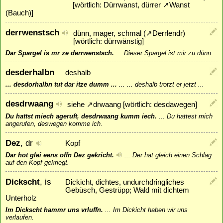
[wörtlich: Dürrwanst, dürrer
↗
Wanst
(Bauch)]
derrwenstsch
dünn, mager, schmal (
↗
Derrlendr
)
[wörtlich: dürrwänstig]
Dar Spargel is mr ze derrwenstsch.
...
Dieser Spargel ist mir zu dünn.
desderhalbn
deshalb
... desdorhalbn tut dar itze dumm ...
...
... deshalb trotzt er jetzt ...
desdrwaang
siehe
↗
drwaang
[wörtlich: desdawegen]
Du hattst miech ageruft, desdrwaang kumm iech.
...
Du hattest mich
angerufen, deswegen komme ich.
Dez
, dr
Kopf
Dar hot glei eens offn Dez gekricht.
...
Der hat gleich einen Schlag
auf den Kopf gekriegt.
Dickscht
, is
Dickicht, dichtes, undurchdringliches
Gebüsch, Gestrüpp; Wald mit dichtem
Unterholz
Im Dickscht hammr uns vrluffn.
...
Im Dickicht haben wir uns
verlaufen.