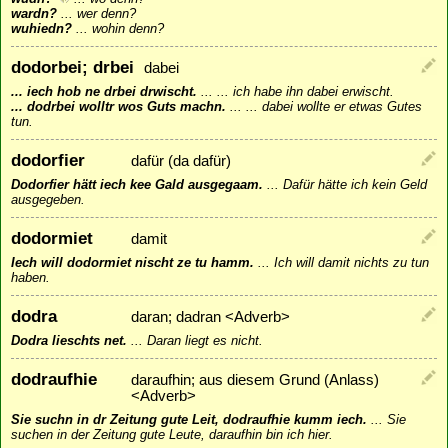
wardn?
...
wer denn?
wuhiedn?
...
wohin denn?
dodorbei; drbei
dabei
... iech hob ne drbei drwischt.
...
... ich habe ihn dabei erwischt.
... dodrbei wolltr wos Guts machn.
...
... dabei wollte er etwas Gutes
tun.
dodorfier
dafür (da dafür)
Dodorfier hätt iech kee Gald ausgegaam.
...
Dafür hätte ich kein Geld
ausgegeben.
dodormiet
damit
Iech will dodormiet nischt ze tu hamm.
...
Ich will damit nichts zu tun
haben.
dodra
daran; dadran <Adverb>
Dodra lieschts net.
...
Daran liegt es nicht.
dodraufhie
daraufhin; aus diesem Grund (Anlass)
<Adverb>
Sie suchn in dr Zeitung gute Leit, dodraufhie kumm iech.
...
Sie
suchen in der Zeitung gute Leute, daraufhin bin ich hier.