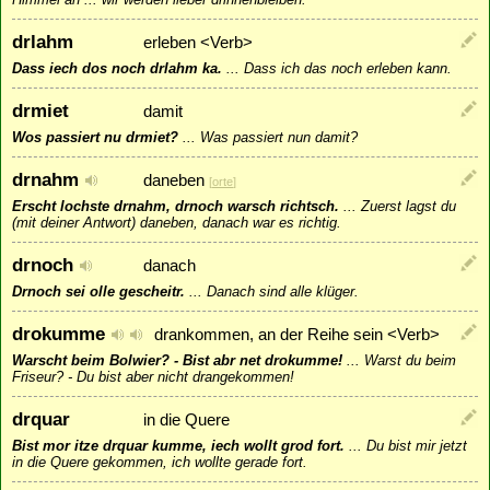
drlahm
erleben <Verb>
Dass iech dos noch drlahm ka.
...
Dass ich das noch erleben kann.
drmiet
damit
Wos passiert nu drmiet?
...
Was passiert nun damit?
drnahm
daneben
[
orte
]
Erscht lochste drnahm, drnoch warsch richtsch.
...
Zuerst lagst du
(mit deiner Antwort) daneben, danach war es richtig.
drnoch
danach
Drnoch sei olle gescheitr.
...
Danach sind alle klüger.
drokumme
drankommen, an der Reihe sein <Verb>
Warscht beim Bolwier? - Bist abr net drokumme!
...
Warst du beim
Friseur? - Du bist aber nicht drangekommen!
drquar
in die Quere
Bist mor itze drquar kumme, iech wollt grod fort.
...
Du bist mir jetzt
in die Quere gekommen, ich wollte gerade fort.