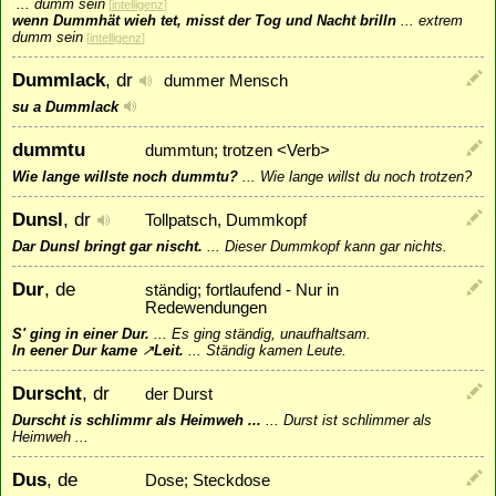
...
dumm sein
[
intelligenz
]
wenn Dummhät wieh tet, misst der Tog und Nacht brilln
...
extrem
dumm sein
[
intelligenz
]
Dummlack
, dr
dummer Mensch
su a Dummlack
dummtu
dummtun; trotzen <Verb>
Wie lange willste noch dummtu?
...
Wie lange willst du noch trotzen?
Dunsl
, dr
Tollpatsch, Dummkopf
Dar Dunsl bringt gar nischt.
...
Dieser Dummkopf kann gar nichts.
Dur
, de
ständig; fortlaufend - Nur in
Redewendungen
S' ging in einer Dur.
...
Es ging ständig, unaufhaltsam.
In eener Dur kame
↗
Leit
.
...
Ständig kamen Leute.
Durscht
, dr
der Durst
Durscht is schlimmr als Heimweh ...
...
Durst ist schlimmer als
Heimweh ...
Dus
, de
Dose; Steckdose