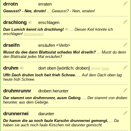
drrotn
erraten
Gewusst? - Nee, drrotn!
...
Gewusst? - Nein, erraten!
drschlong
erschlagen
Dan Lumich kennt ich drschlong!
...
Diesen Kerl könnte ich
erschlagen!
[
bewegungen
]
drseifn
ersäufen <Verb>
Musst du dee dann Blattsulat schedes Mol drseifn?
...
Mustt du denn
den Blattsalat jedes Mal ersäufen?
druhm
dort oben [wörtlich: droben]
{drūṁ}
[
orte
]
Uffn Dach druhm loch heit frieh Schnee.
...
Auf dem Dach oben lag
heute früh Schnee.
druhmrunnr
droben herunter
Dar stammt von druhmrunnr, ausm Gebirg.
...
Der stammt von droben
herunter, aus dem Gebirge.
drunnernei
darunter
Do hamm die aa noch faule Karschn drunnernei gemengt.
...
Da
haben sie auch noch faule Kirschen mit darunter gemischt.