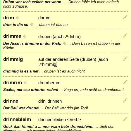
Drihm war iech eefach net warm.
...
Drüben fühle ich mich einfach
nicht zuhause.
drim
darum
drim is dis su
...
darum ist das so
drimme
drüben (auch
↗
drihm
)
Dei Assn is drimme in dor Kich.
...
Dein Essen ist drüben in der
Küche.
drimmig
auf der anderen Seite (drüben) [auch
↗
himmig
]
drimmig is es a net
...
drüben ist es auch nicht
drimrim
drumherum
Saahs, net esu drimrim reden!
...
Sage es, rede nicht so drumherum!
drinne
drin, drinnen
Dar Ball war drinne!
...
Der Ball war drin (im Tor)!
drinnebleim
drinnenbleiben <Verb>
Guck dan Himml a ... mor warn liebr drinnebleim.
...
Sieh den
Himmel an ... wir werden lieber drinnenbleiben.