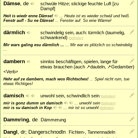
Dämse
, de
schwüle Hitze; stickige feuchte Luft [zu
Dampf]
Heit is wiedr enne Dämse!
...
Heute ist es wieder schwül und heiß.
Fenstr auf! - Su ne Dämse!
...
Fenster auf. So eine Wärme!
därmlich
schwindelig sein, auch: türmlich (taumelig,
schwankend)
[
befinden
]
Mir wars galing esu därmlich ...
...
Mir war es plötzlich so schwindelig
...
dambern
sinnlos beschäftigen, spielen, lange für
etwas brauchen (auch
↗
dauteln
,
↗
Gedamber
)
<Verb>
Hehr auf ze dambern, mach wos Richtsches!
...
Spiel nicht rum, tue
etwas Richtiges!
damisch
unwohl sein, schwindlich sein
[
befinden
]
mir is gonz dumm un damisch
...
unwohl sein
[
befinden
]
mir is su damisch in Kop
...
mir ist so unwohl
[
befinden
]
Dammring
, de
Dämmerung
Dangl
, dr; Dangerschnodln
Fichten-, Tannennadeln