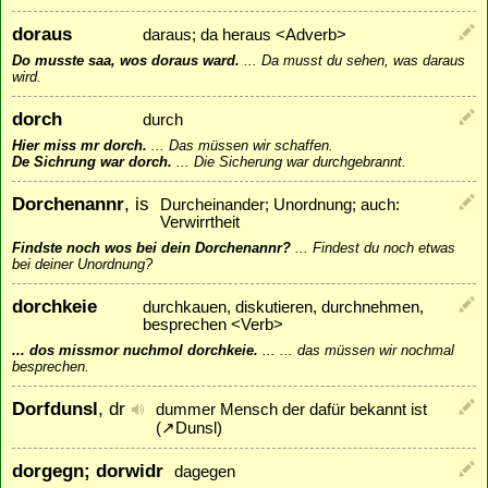
doraus
daraus; da heraus <Adverb>
Do musste saa, wos doraus ward.
...
Da musst du sehen, was daraus
wird.
dorch
durch
Hier miss mr dorch.
...
Das müssen wir schaffen.
De Sichrung war dorch.
...
Die Sicherung war durchgebrannt.
Dorchenannr
, is
Durcheinander; Unordnung; auch:
Verwirrtheit
Findste noch wos bei dein Dorchenannr?
...
Findest du noch etwas
bei deiner Unordnung?
dorchkeie
durchkauen, diskutieren, durchnehmen,
besprechen <Verb>
... dos missmor nuchmol dorchkeie.
...
... das müssen wir nochmal
besprechen.
Dorfdunsl
, dr
dummer Mensch der dafür bekannt ist
(
↗
Dunsl
)
dorgegn; dorwidr
dagegen