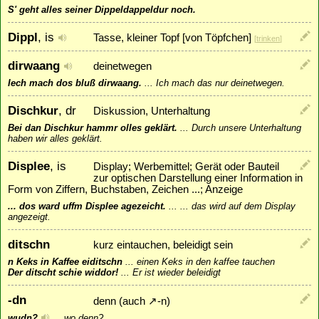
S' geht alles seiner Dippeldappeldur noch.
Dippl
, is
Tasse, kleiner Topf [von Töpfchen]
[
trinken
]
dirwaang
deinetwegen
Iech mach dos bluß dirwaang.
...
Ich mach das nur deinetwegen.
Dischkur
, dr
Diskussion, Unterhaltung
Bei dan Dischkur hammr olles geklärt.
...
Durch unsere Unterhaltung
haben wir alles geklärt.
Displee
, is
Display; Werbemittel; Gerät oder Bauteil
zur optischen Darstellung einer Information in
Form von Ziffern, Buchstaben, Zeichen ...; Anzeige
... dos ward uffm Displee agezeicht.
...
... das wird auf dem Display
angezeigt.
ditschn
kurz eintauchen, beleidigt sein
n Keks in Kaffee eiditschn
...
einen Keks in den kaffee tauchen
Der ditscht schie widdor!
...
Er ist wieder beleidigt
-dn
denn (auch
↗
-n
)
wudn?
...
wo denn?