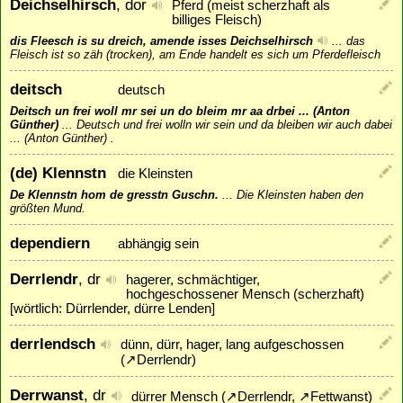
Deichselhirsch
, dor
Pferd (meist scherzhaft als
billiges Fleisch)
dis Fleesch is su dreich, amende isses Deichselhirsch
...
das
Fleisch ist so zäh (trocken), am Ende handelt es sich um Pferdefleisch
deitsch
deutsch
Deitsch un frei woll mr sei un do bleim mr aa drbei ... (Anton
Günther)
...
Deutsch und frei wolln wir sein und da bleiben wir auch dabei
... (Anton Günther) .
(de) Klennstn
die Kleinsten
De Klennstn hom de gresstn Guschn.
...
Die Kleinsten haben den
größten Mund.
dependiern
abhängig sein
Derrlendr
, dr
hagerer, schmächtiger,
hochgeschossener Mensch (scherzhaft)
[wörtlich: Dürrlender, dürre Lenden]
derrlendsch
dünn, dürr, hager, lang aufgeschossen
(
↗
Derrlendr
)
Derrwanst
, dr
dürrer Mensch (
↗
Derrlendr
,
↗
Fettwanst
)