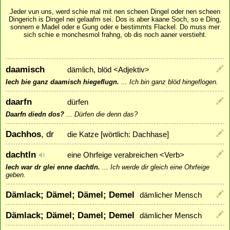
Jeder vun uns, werd schie mal mit nen scheen Dingel oder nen scheen
Dingerich is Dingel nei gelaafm sei. Dos is aber kaane Soch, so e Ding,
sonnern e Madel oder e Gung oder e bestimmts Flackel. Do muss mer
sich schie e monchesmol frahng, ob dis noch aaner verstieht.
daamisch
dämlich, blöd <Adjektiv>
Iech bie ganz daamisch hiegeflugn.
...
Ich bin ganz blöd hingeflogen.
daarfn
dürfen
Daarfn diedn dos?
...
Dürfen die denn das?
Dachhos
, dr
die Katze [wörtlich: Dachhase]
dachtln
eine Ohrfeige verabreichen <Verb>
Iech war dr glei enne dachtln.
...
Ich werde dir gleich eine Ohrfeige
geben.
Dämlack; Dämel; Dämel; Demel
dämlicher Mensch
Dämlack; Dämel; Damel; Demel
dämlicher Mensch