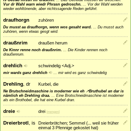
Vur dr Wahl warn wiedr Phrasn gedroschn.
...
Vor der Wahl werden
wieder wohltönende, aber nichtssagende Reden geführt.
draufhorgn
zuhören
Du musst aa draufhorgn, wenn wos gesaht ward.
...
Du musst auch
zuhören, wenn etwas gesgt wird.
draußnrim
draußen herum
De Kinnr renne noch draußnrim.
...
Die Kinder rennen noch
draußenrum.
drehlich
schwindelig <Adj.>
mir wards ganz drehlich
...
mir wird es ganz schwindelig
Drehling
, dr
Kurbel, die
Ne Brutschneidmaschine is moderner wie eh
↗
Bruthubel
an dar is
nämlich eh Drehling draa.
...
Eine Brotschneidmaschine ist moderner
als ein Brothobel, die hat eine Kurbel dran.
dreie
drei
[
mengen
]
Dreierbrotl
, is
Dreierbrötchen; Semmel (... weil sie früher
einmal 3 Pfennige gekostet hat)