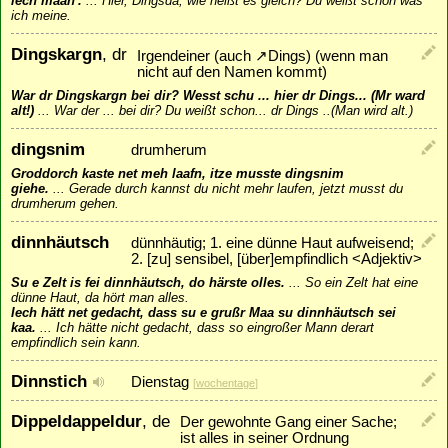
iech mään'.
...
Hier, Dingsda, wie heißt es gleich? Du weißt schon was
ich meine.
Dingskargn
, dr
Irgendeiner (auch
↗
Dings
) (wenn man
nicht auf den Namen kommt)
War dr Dingskargn bei dir? Wesst schu ... hier dr Dings... (Mr ward
alt!)
...
War der ... bei dir? Du weißt schon... dr Dings ..(Man wird alt.)
dingsnim
drumherum
Groddorch kaste net meh laafn, itze musste dingsnim
giehe.
...
Gerade durch kannst du nicht mehr laufen, jetzt musst du
drumherum gehen.
dinnhäutsch
dünnhäutig; 1. eine dünne Haut aufweisend;
2. [zu] sensibel, [über]empfindlich <Adjektiv>
Su e Zelt is fei dinnhäutsch, do härste olles.
...
So ein Zelt hat eine
dünne Haut, da hört man alles.
Iech hätt net gedacht, dass su e grußr Maa su dinnhäutsch sei
kaa.
...
Ich hätte nicht gedacht, dass so eingroßer Mann derart
empfindlich sein kann.
Dinnstich
Dienstag
[
wochentage
]
Dippeldappeldur
, de
Der gewohnte Gang einer Sache;
ist alles in seiner Ordnung