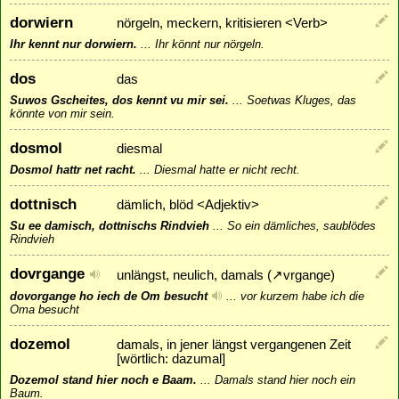
dorwiern
nörgeln, meckern, kritisieren <Verb>
Ihr kennt nur dorwiern.
...
Ihr könnt nur nörgeln.
dos
das
Suwos Gscheites, dos kennt vu mir sei.
...
Soetwas Kluges, das
könnte von mir sein.
dosmol
diesmal
Dosmol hattr net racht.
...
Diesmal hatte er nicht recht.
dottnisch
dämlich, blöd <Adjektiv>
Su ee damisch, dottnischs Rindvieh
...
So ein dämliches, saublödes
Rindvieh
dovrgange
unlängst, neulich, damals (
↗
vrgange
)
dovorgange ho iech de Om besucht
...
vor kurzem habe ich die
Oma besucht
dozemol
damals, in jener längst vergangenen Zeit
[wörtlich: dazumal]
Dozemol stand hier noch e Baam.
...
Damals stand hier noch ein
Baum.