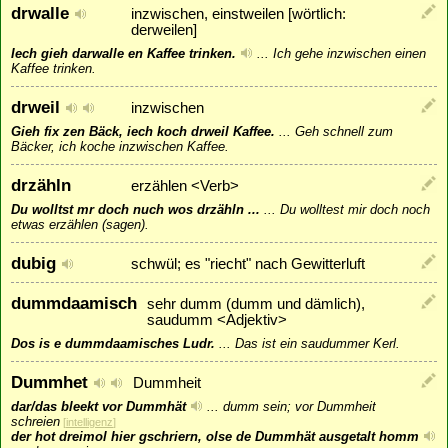
drwalle
inzwischen, einstweilen [wörtlich:
derweilen]
Iech gieh darwalle en Kaffee trinken.
...
Ich gehe inzwischen einen
Kaffee trinken.
drweil
inzwischen
Gieh fix zen Bäck, iech koch drweil Kaffee.
...
Geh schnell zum
Bäcker, ich koche inzwischen Kaffee.
drzähln
erzählen <Verb>
Du wolltst mr doch nuch wos drzähln ...
...
Du wolltest mir doch noch
etwas erzählen (sagen).
dubig
schwül; es "riecht" nach Gewitterluft
dummdaamisch
sehr dumm (dumm und dämlich),
saudumm <Adjektiv>
Dos is e dummdaamisches Ludr.
...
Das ist ein saudummer Kerl.
Dummhet
Dummheit
dar/das bleekt vor Dummhät
...
dumm sein; vor Dummheit
schreien
[
intelligenz
]
der hot dreimol hier gschriern, olse de Dummhät ausgetalt homm