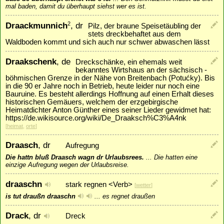
mal baden, damit du überhaupt siehst wer es ist.
Draackmunnich
, dr
2
Pilz, der braune Speisetäubling der
stets dreckbehaftet aus dem
Waldboden kommt und sich auch nur schwer abwaschen lässt
Draakschenk
, de
Dreckschänke, ein ehemals weit
bekanntes Wirtshaus an der sächsisch -
böhmischen Grenze in der Nähe von Breitenbach (Potućky). Bis
in die 90 er Jahre noch in Betrieb, heute leider nur noch eine
Bauruine. Es besteht allerdings Hoffnung auf einen Erhalt dieses
historischen Gemäuers, welchem der erzgebirgische
Heimatdichter Anton Günther eines seiner Lieder gewidmet hat:
https://de.wikisource.org/wiki/De_Draaksch%C3%A4nk
[
heimat
,
orte
]
Draasch
, dr
Aufregung
Die hattn bluß Draasch wagn dr Urlaubsrees.
...
Die hatten eine
einzige Aufregung wegen der Urlaubsreise.
draaschn
stark regnen <Verb>
[
wetter
]
is tut draußn draaschn
...
es regnet draußen
Drack
, dr
Dreck