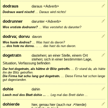
dodraus
daraus <Adverb>
Dodraus ward nischt!
...
Daraus wird nichts!
dodrunner
darunter <Adverb>
Wos vrstiste dodrunnr?
...
Was verstehst du darunter?
dodrva; dorvu
davon
Wos haste dodrva?
...
Was hast du davon?
... dos hste nu dorvu.
...
... das hast du nun davon.
dogetratn
dastehen; an einer Stelle, einem Ort
stehen; sich in einer bestimmten Lage,
Situation, Verfassung befinden
Dar hot dogetratn, als hättne dr Blitz getroffn.
...
Er stand da, als hätte
ihn der Blitz getroffen.
Die Firma hat schu lang gut dogetratn.
...
Diese Firma hat schon lange
gut dagestanden.
dohie
dahin
Leech mol dos Btatt dohie ...
...
Leg mal das Brett dahin ...
dohierde
hier, genau hier (auch nur
↗
hierde
)