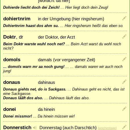
[wörtlich: da hier]
Dohierde liecht doch dei Zeich!
...
Hier liegt doch dein Zeug!
dohiertnrim
in der Umgebung (hier ringsherum)
Dohiertnrim haast dos ahm su.
...
Hier ringsherum heißt das eben so.
Doktr
, dr
der Doktor, der Arzt
Beim Doktr warste wuhl noch net?
...
Beim Arzt warst du wohl noch
nicht?
domols
damals (vor vergangener Zeit)
... domols warn mr aa noch gung!
...
... damals waren wir auch noch
jung!
donaus
dahinaus
Donaus giehts net, do is Sackgass.
...
Dahinaus geht es nicht, das ist
eine Sackgasse.
Donaus lääft dos also.
...
Dahinaus läuft das also.
donei
da hinein
Donei missmor!
...
Da hinein müssen wir!
Donnerstich
Donnerstag (auch Darschtich)
[
wochentage
]