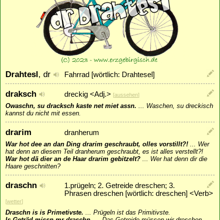
Drahtesl
, dr
Fahrrad [wörtlich: Drahtesel]
draksch
dreckig <Adj.>
[
aussehen
]
Owaschn, su dracksch kaste net miet assn.
...
Waschen, su dreckisch
kannst du nicht mit essen.
drarim
dranherum
War hot dee an dan Ding drarim geschraubt, olles vorstillt?!
...
Wer
hat denn an diesem Teil dranherum geschraubt, es ist alles verstellt?!
War hot dä dier an de Haar drarim gebitzelt?
...
Wer hat denn dir die
Haare geschnitten?
draschn
1.prügeln; 2. Getreide dreschen; 3.
Phrasen dreschen [wörtlich: dreschen] <Verb>
[
wetter
]
Draschn is is Primetivste.
...
Prügeln ist das Primitivste.
Is Geträd missn mr draschn.
...
Das Getreide müssen wir dreschen.