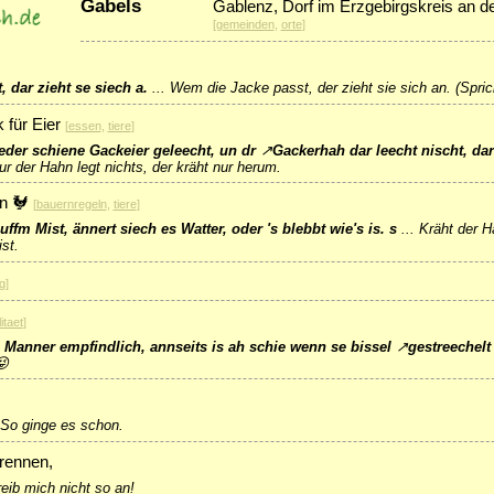
Gabels
Gablenz, Dorf im Erzgebirgskreis an de
[
gemeinden
,
orte
]
 dar zieht se siech a.
...
Wem die Jacke passt, der zieht sie sich an. (Spric
 für Eier
[
essen
,
tiere
]
der schiene Gackeier geleecht, un dr
↗
Gackerhah
dar leecht nischt, dar
ur der Hahn legt nichts, der kräht nur herum.
n 🐓
[
bauernregeln
,
tiere
]
ffm Mist, ännert siech es Watter, oder 's blebbt wie's is. s
...
Kräht der H
ist.
g
]
itaet
]
 Manner empfindlich, annseits is ah schie wenn se bissel
↗
gestreechelt
😜
So ginge es schon.
rennen,
reib mich nicht so an!