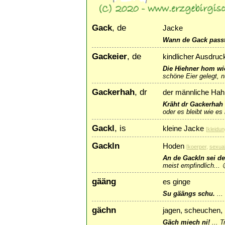
Gack
, de
Jacke
Wann de Gack passt,
Gackeier
, de
kindlicher Ausdruck
Die Hiehner hom wie
schöne Eier gelegt, n
Gackerhah
, dr
der männliche Hah
Kräht dr Gackerhah u
oder es bleibt wie es 
Gackl
, is
kleine Jacke
[
kleidun
Gackln
Hoden
[
koerper
,
sexual
An de Gackln sei de
meist empfindlich... 
gääng
es ginge
Su gäängs schu.
...
gächn
jagen, scheuchen, 
Gäch miech ni!
...
T