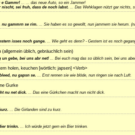
su e Gammr!
...
... das neue Auto, so ein Jammer!
nischt, sei fruh, dass de noch labst.
...
Das Wehklagen nützt gar nichts, se
, nu gammrn se rim.
...
Sie haben es so gewollt, nun jammern sie herum. (n
estern isses noch gange.
...
Wie geht es denn? - Gestern ist es noch gegan
 (allgemein üblich, gebräuchlich sein)
 un gebe, bei uns abr net!
...
Bei euch mag das so üblich sein, bei uns aber
Atem holen, keuchen [wörtlich: japsen] <Verb>
bleed, nu gapsn se.
...
Erst rennen sie wie blöde, nun ringen sie nach Luft.
ine Gurke
t nu net dick.
...
Das eine Gürkchen macht nun nicht dick.
kurz.
...
Die Girlanden sind zu kurz.
Bier trinkn.
...
Ich würde jetzt gern ein Bier trinken.