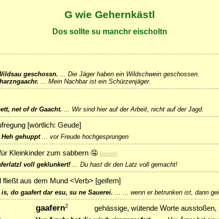
G wie Gehernkästl
Dos sollte su manchr eischoltn
Wildsau geschossn.
...
Die Jäger haben ein Wildschwein geschossen.
harzngaachr.
...
Mein Nachbar ist ein Schürzenjäger.
ett, net of dr Gaacht.
...
Wir sind hier auf der Arbeit, nicht auf der Jagd.
ufregung [wörtlich: Geude]
e Heh gehuppt
...
vor Freude hochgesprungen
für Kleinkinder zum sabbern 🤤
[
essen
]
erlatzl voll geklunkert!
...
Du hast dir den Latz voll gemacht!
l fließt aus dem Mund <Verb> [geifern]
 is, do gaafert dar esu, su ne Sauerei.
...
... wenn er betrunken ist, dann gei
gaafern
2
gehässige, wütende Worte ausstoßen,