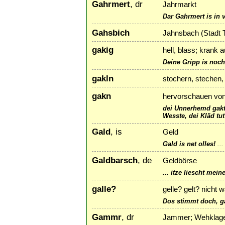
Gahrmert
, dr
Jahrmarkt
Dar Gahrmert is in 
Gahsbich
Jahnsbach (Stadt 
gakig
hell, blass; krank
Deine Gripp is noch
gakln
stochern, stechen,
gakn
hervorschauen von
dei Unnerhemd gakt
Wesste, dei Kläd tut
Gald
, is
Geld
Gald is net olles!
..
Galdbarsch
, de
Geldbörse
... itze liescht mei
galle?
gelle? gelt? nicht
Dos stimmt doch, g
Gammr
, dr
Jammer; Wehklage;