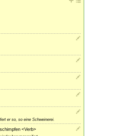
fert er so, so eine Schweinerei.
 schimpfen <Verb>