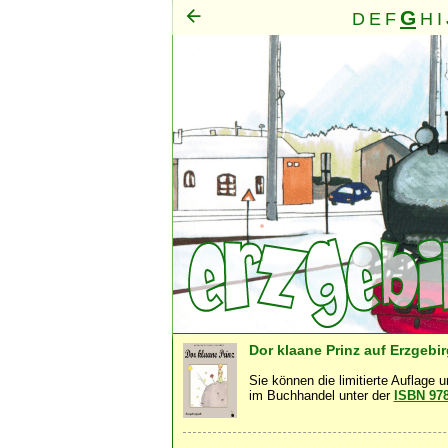
G
D
E
F
H
I
Mensch
·
Dor klaane Prinz auf Erzgebi
Sie können die limitierte Auflage 
im Buchhandel unter der
ISBN 97