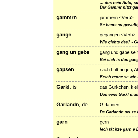
... dos neie Auto, 
Dar Gammr nitzt gar 
gammrn
jammern <Verb>
Se hams su gewullt
gange
gegangen <Verb>
Wie giehts dee? - G
gang un gebe
gang und gäbe sein
Bei eich is dos gang
gapsen
nach Luft ringen, 
Ersch renne se wie 
Garkl
, is
das Gürkchen, kle
Dos eene Garkl mach
Garlandn
, de
Girlanden
De Garlandn sei ze 
garn
gern
Iech tät itze garn e 