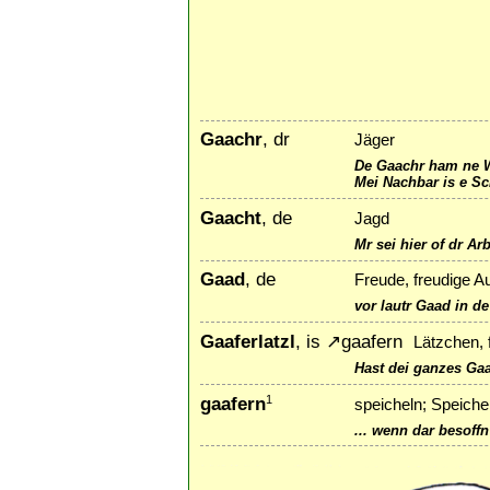
Gaachr
, dr
Jäger
De Gaachr ham ne 
Mei Nachbar is e Sc
Gaacht
, de
Jagd
Mr sei hier of dr Arb
Gaad
, de
Freude, freudige A
vor lautr Gaad in d
Gaaferlatzl
, is
↗
gaafern
Lätzchen, 
Hast dei ganzes Gaaf
gaafern
1
speicheln; Speiche
... wenn dar besoffn