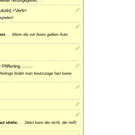
wieder herumgegeifert ...
äukeln] <Verb>
spielen!
mmt.
...
Wenn die mit ihrem gelben Auto
fifferling
[
essen
]
fferlinge findet man heutzutage fast keine
ut stiehe.
...
Jäten kann der nicht, der reißt