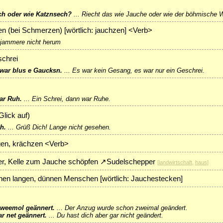
ch oder wie Katznsech?
...
Riecht das wie Jauche oder wie der böhmische 
n (bei Schmerzen) [wörtlich: jauchzen] <Verb>
jammere nicht herum
schrei
war blus e Gaucksn.
...
Es war kein Gesang, es war nur ein Geschrei.
ar Ruh.
...
Ein Schrei, dann war Ruhe.
Glick auf
)
h.
...
Grüß Dich! Lange nicht gesehen.
ngen, krächzen <Verb>
r, Kelle zum Jauche schöpfen
↗
Sudelschepper
[
landwirtschaft
,
haus
]
nen langen, dünnen Menschen [wörtlich: Jauchestecken]
zweemol geännert.
...
Der Anzug wurde schon zweimal geändert.
ar net geännert.
...
Du hast dich aber gar nicht geändert.