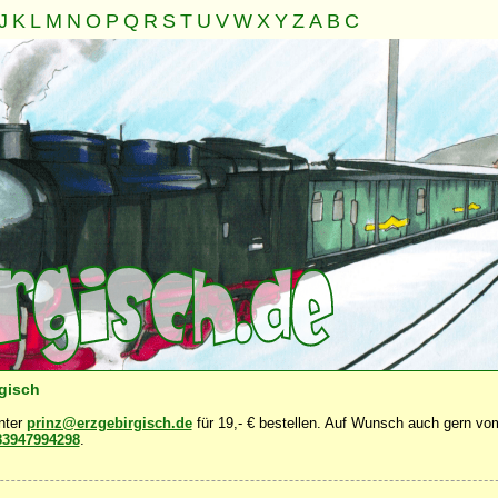
J
K
L
M
N
O
P
Q
R
S
T
U
V
W
X
Y
Z
A
B
C
Seele
Geist
Familie
Gemeinschaft
Nahrung
Natur
·
·
·
·
·
·
rgisch
unter
prinz@erzgebirgisch.de
für 19,- € bestellen. Auf Wunsch auch gern vom
83947994298
.