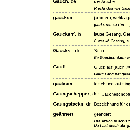
Gauch
, de
die Jauche
Riecht dos wie Gau
gaucksn
1
jammern, wehklage
gauks net su rim
...
Gaucksn
, is
2
lauter Gesang, Ge
S war kä Gesang, s 
Gaucksr
, dr
Schrei
Ee Gaucksr, dann w
Gauf!
Glück auf (auch
↗
Gauf! Lang net gesa
gauksen
falsch und laut si
Gaungschepper
, dor
Jaucheschöpfe
Gaungstackn
, dr
Bezeichnung für ei
geännert
geändert
Dar Azuch is schu 
Du hast diech abr g