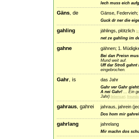
Iech muss eich auf
Gäns
, de
Gänse, Federvieh;
Guck dr ner die eig
gahling
jählings, plötzlich
[
z
net ze gahling im d
gahne
gähnen; 1. Müdigke
Bei dan Preisn muss
Mund weit auf.
Uff dar Stroß gahnt
eingebrochen.
Gahr
, is
das Jahr
Gahr ver Gahr gieht
A nei Gahr!
...
Ein g
Jahr)
[
lebensart
,
freunds
gahraus
, gahrei
jahraus, jahrein (
Dos hom mir gahrei
gahrlang
jahrelang
Mir machn dos schu