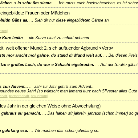
gächen, s is schu üm sieme.
...
Ich muss euch hochscheuchen, es ist scho
 eingebildete Frauen oder Mädchen
ebildn Gäns aa.
...
Sieh dir nur diese eingebildeten Gänse an.
eiten
]
e Kurv lenkn
...
die Kurve nicht zu scharf nehmen
it, weit offener Mund; 2. sich auftuender Agbrund <Verb>
tn mor arscht mol gahne, do stand dr Mund weit auf.
...
Bei diesen Preis
 itze e grußes Loch, do war e Schacht eigebrochn.
...
Auf der Straße gähnt
s zun Advent...
...
Jahr für Jahr geht's zum Advent...
esundes neues Jahr! (so wünscht man jemand kurz nach Silvester alles Gute
chaft
,
partnerschaft
,
brauchtum
]
jedes Jahr in der gleichen Weise ohne Abwechslung)
 gahraus su gemacht.
...
Das haben wir jahrein, jahraus (schon immer) so 
 gahrlang esu.
...
Wir machen das schon jahrelang so.