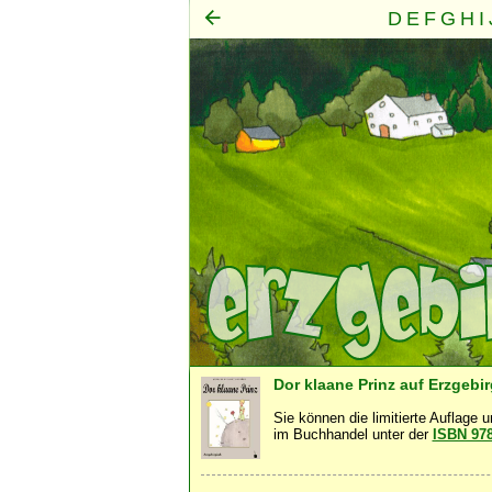
D
E
F
G
H
I
Mensch
Seele
Geist
·
·
Dor klaane Prinz auf Erzgebi
Sie können die limitierte Auflage 
im Buchhandel unter der
ISBN 97