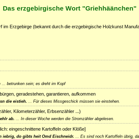
Das erzgebirgische Wort "Griehhäänchen"
f im Erzgebirge (bekannt durch die erzgebirgische Holzkunst Manuf
m
...
betrunken sein; es dreht im Kopf
rbürgen, geradestehen, garantieren, aufkommen
n die eistieh.
...
Für dieses Missgeschick müssen sie einstehen.
ähler, Kilometerzähler, Erbsenzähler ...)
ehlr ab.
...
In dieser Woche werden die Stromzähler abgelesen.
tlich: eingeschnittene Kartoffeln oder Klöße]
n iebrig, do gibts heit Omd Eischneidr.
...
Es sind noch Kartoffeln übrig, da