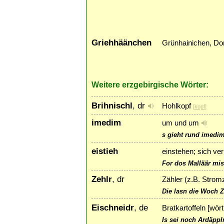
Griehhäänchen
Grünhainichen, Dor
Weitere erzgebirgische Wörter:
Brihnischl
, dr
Hohlkopf
[
kopf
]
imedim
um und um
s gieht rund imedi
eistieh
einstehen; sich ve
For dos Malläär miss
Zehlr
, dr
Zähler (z.B. Stromz
Die lasn die Woch Z
Eischneidr
, de
Bratkartoffeln [wör
Is sei noch Ardäppl