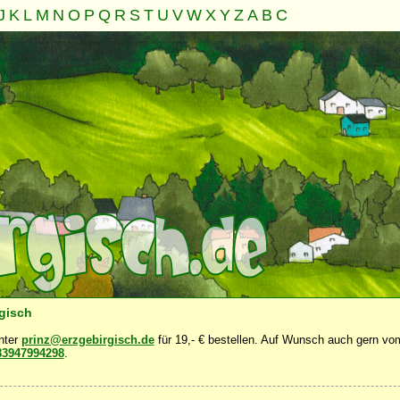
J
K
L
M
N
O
P
Q
R
S
T
U
V
W
X
Y
Z
A
B
C
Familie
Gemeinschaft
Nahrung
Natur
Sonstiges
·
·
·
·
·
rgisch
unter
prinz@erzgebirgisch.de
für 19,- € bestellen. Auf Wunsch auch gern vom
83947994298
.