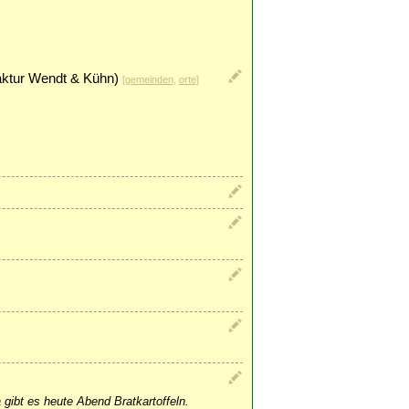
aktur Wendt & Kühn)
[
gemeinden
,
orte
]
 gibt es heute Abend Bratkartoffeln.