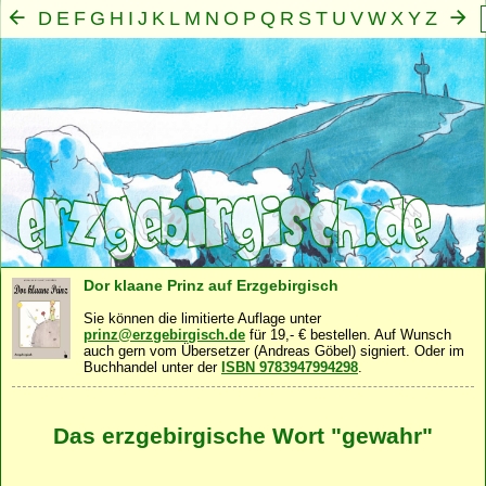
D
E
F
G
H
I
J
K
L
M
N
O
P
Q
R
S
T
U
V
W
X
Y
Z
A
B
C
Mensch
Seele
Geist
Familie
Gemeinschaft
Nah
·
·
·
·
·
Dor klaane Prinz auf Erzgebirgisch
Sie können die limitierte Auflage unter
prinz@erzgebirgisch.de
für 19,- € bestellen. Auf Wunsch
auch gern vom Übersetzer (Andreas Göbel) signiert. Oder im
Buchhandel unter der
ISBN 9783947994298
.
Das erzgebirgische Wort "gewahr"