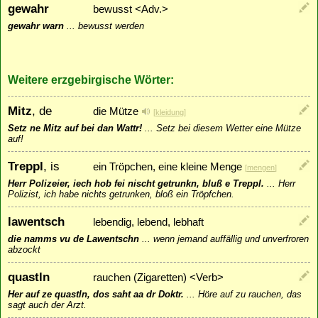
gewahr
bewusst <Adv.>
gewahr warn
...
bewusst werden
Weitere erzgebirgische Wörter:
Mitz
, de
die Mütze
[
kleidung
]
Setz ne Mitz auf bei dan Wattr!
...
Setz bei diesem Wetter eine Mütze
auf!
Treppl
, is
ein Tröpchen, eine kleine Menge
[
mengen
]
Herr Polizeier, iech hob fei nischt getrunkn, bluß e Treppl.
...
Herr
Polizist, ich habe nichts getrunken, bloß ein Tröpfchen.
lawentsch
lebendig, lebend, lebhaft
die namms vu de Lawentschn
...
wenn jemand auffällig und unverfroren
abzockt
quastln
rauchen (Zigaretten) <Verb>
Her auf ze quastln, dos saht aa dr Doktr.
...
Höre auf zu rauchen, das
sagt auch der Arzt.