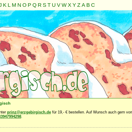
J
K
L
M
N
O
P
Q
R
S
T
U
V
W
X
Y
Z
A
B
C
Familie
Gemeinschaft
Nahrung
Natur
Sonstiges
·
·
·
·
·
rgisch
unter
prinz@erzgebirgisch.de
für 19,- € bestellen. Auf Wunsch auch gern vom
83947994298
.