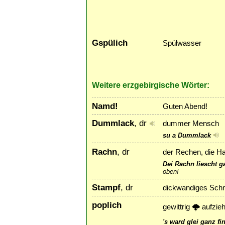
Gspülich
Spülwasser
Weitere erzgebirgische Wörter:
Namd!
Guten Abend!
Dummlack
, dr
dummer Mensch
su a Dummlack
Rachn
, dr
der Rechen, die H
Dei Rachn liescht g
oben!
Stampf
, dr
dickwandiges Sch
poplich
gewittrig 🌩 aufzi
's ward glei ganz fi