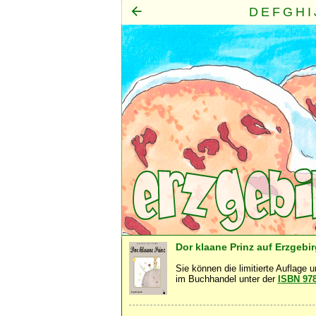
D
E
F
G
H
I
Mensch
Seele
Geist
·
·
Dor klaane Prinz auf Erzgebi
Sie können die limitierte Auflage 
im Buchhandel unter der
ISBN 97