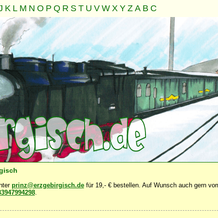
J
K
L
M
N
O
P
Q
R
S
T
U
V
W
X
Y
Z
A
B
C
Familie
Gemeinschaft
Nahrung
Natur
Sonstiges
·
·
·
·
·
rgisch
unter
prinz@erzgebirgisch.de
für 19,- € bestellen. Auf Wunsch auch gern vom
83947994298
.