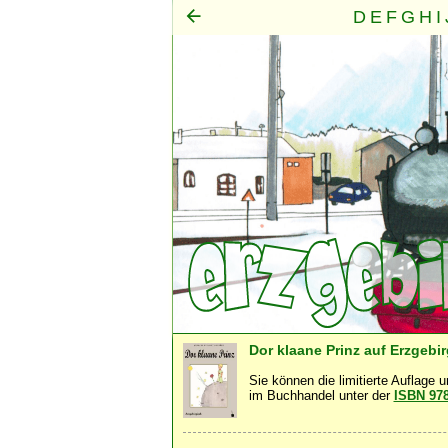
D
E
F
G
H
I
Mensch
Seele
Geist
·
·
Dor klaane Prinz auf Erzgebi
Sie können die limitierte Auflage 
im Buchhandel unter der
ISBN 97