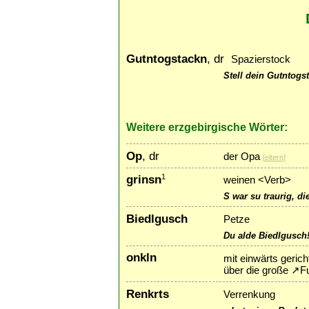
Gutntogstackn
, dr
Spazierstock
Stell dein Gutntogs
Weitere erzgebirgische Wörter:
Op
, dr
der Opa
[
eltern
]
grinsn
1
weinen <Verb>
S war su traurig, di
Biedlgusch
Petze
Du alde Biedlgusch
onkln
mit einwärts geric
über die große
↗
F
Renkrts
Verrenkung