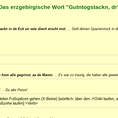
Das erzgebirgische Wort "Gutntogstackn, dr
tackn in de Eck un setz diech erscht mol.
...
Stell deinen Spazierstock in d
e hom alle gegrinst, aa de Mannr.
...
Es war so traurig, die haben alle gewei
!
...
Du alte Petze!
hteten Fußspitzen gehen (X-Beine) [wörtlich: über den
↗
Onkl
laufen, 
ußzehe
laufen] <Verb>