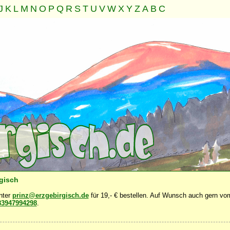
J
K
L
M
N
O
P
Q
R
S
T
U
V
W
X
Y
Z
A
B
C
Familie
Gemeinschaft
Nahrung
Natur
Sonstiges
·
·
·
·
·
rgisch
unter
prinz@erzgebirgisch.de
für 19,- € bestellen. Auf Wunsch auch gern vom
83947994298
.