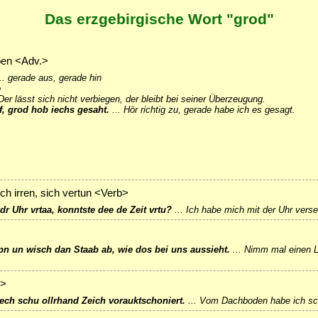
Das erzgebirgische Wort "grod"
ben <Adv.>
..
gerade aus, gerade hin
o
Der lässt sich nicht verbiegen, der bleibt bei seiner Überzeugung.
f, grod hob iechs gesaht.
...
Hör richtig zu, gerade habe ich es gesagt.
ch irren, sich vertun <Verb>
r Uhr vrtaa, konntste dee de Zeit vrtu?
...
Ich habe mich mit der Uhr verse
 un wisch dan Staab ab, wie dos bei uns aussieht.
...
Nimm mal einen L
b>
ch schu ollrhand Zeich vorauktschoniert.
...
Vom Dachboden habe ich sch