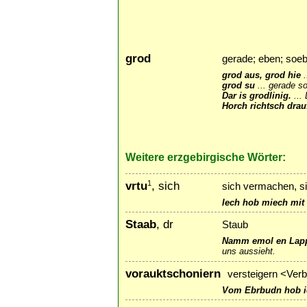
grod
gerade; eben; soe
grod aus, grod hie
.
grod su
...
gerade s
Dar is grodlinig.
...
Horch richtsch drau
Weitere erzgebirgische Wörter:
vrtu
, sich
1
sich vermachen, si
Iech hob miech mit d
Staab
, dr
Staub
Namm emol en Lappn
uns aussieht.
vorauktschoniern
versteigern <Ver
Vom Ebrbudn hob ie