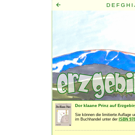
D
E
F
G
H
I
Mensch
Seele
Geist
·
·
Dor klaane Prinz auf Erzgebi
Sie können die limitierte Auflage 
im Buchhandel unter der
ISBN 97