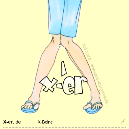
X-er
, de
X-Beine