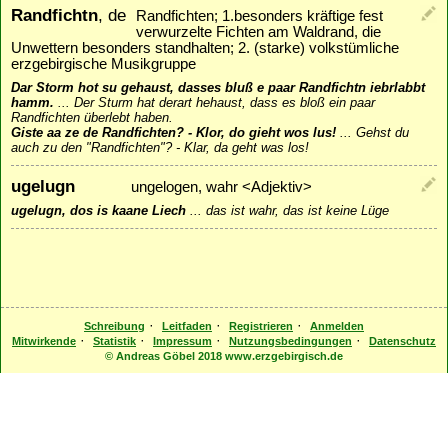
Randfichtn
, de
Randfichten; 1.besonders kräftige fest
verwurzelte Fichten am Waldrand, die
Unwettern besonders standhalten; 2. (starke) volkstümliche
erzgebirgische Musikgruppe
Dar Storm hot su gehaust, dasses bluß e paar Randfichtn iebrlabbt
hamm.
...
Der Sturm hat derart hehaust, dass es bloß ein paar
Randfichten überlebt haben.
Giste aa ze de Randfichten? - Klor, do gieht wos lus!
...
Gehst du
auch zu den "Randfichten"? - Klar, da geht was los!
ugelugn
ungelogen, wahr <Adjektiv>
ugelugn, dos is kaane Liech
...
das ist wahr, das ist keine Lüge
·
·
·
Schreibung
Leitfaden
Registrieren
Anmelden
·
·
·
·
Mitwirkende
Statistik
Impressum
Nutzungsbedingungen
Datenschutz
© Andreas Göbel 2018 www.erzgebirgisch.de