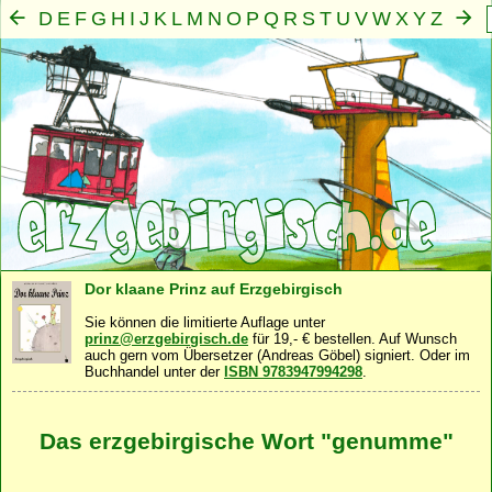
D
E
F
G
H
I
J
K
L
M
N
O
P
Q
R
S
T
U
V
W
X
Y
Z
A
B
C
Mensch
Seele
Geist
Familie
Gemeinschaft
Nah
·
·
·
·
·
Dor klaane Prinz auf Erzgebirgisch
Sie können die limitierte Auflage unter
prinz@erzgebirgisch.de
für 19,- € bestellen. Auf Wunsch
auch gern vom Übersetzer (Andreas Göbel) signiert. Oder im
Buchhandel unter der
ISBN 9783947994298
.
Das erzgebirgische Wort "genumme"