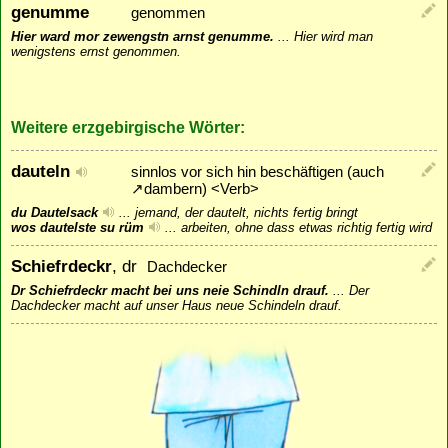
genumme
genommen
Hier ward mor zewengstn arnst genumme.
...
Hier wird man
wenigstens ernst genommen.
Weitere erzgebirgische Wörter:
dauteln
sinnlos vor sich hin beschäftigen (auch
↗
dambern
) <Verb>
du Dautelsack
...
jemand, der dautelt, nichts fertig bringt
wos dautelste su rüm
...
arbeiten, ohne dass etwas richtig fertig wird
Schiefrdeckr
, dr
Dachdecker
Dr Schiefrdeckr macht bei uns neie Schindln drauf.
...
Der
Dachdecker macht auf unser Haus neue Schindeln drauf.