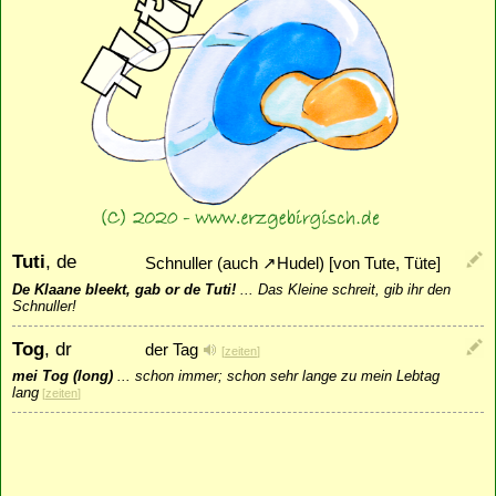
Tuti
, de
Schnuller (auch
↗
Hudel
) [von Tute, Tüte]
De Klaane bleekt, gab or de Tuti!
...
Das Kleine schreit, gib ihr den
Schnuller!
Tog
, dr
der Tag
[
zeiten
]
mei Tog (long)
...
schon immer; schon sehr lange zu mein Lebtag
lang
[
zeiten
]