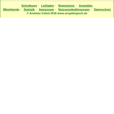
·
·
·
Schreibung
Leitfaden
Registrieren
Anmelden
·
·
·
·
Mitwirkende
Statistik
Impressum
Nutzungsbedingungen
Datenschutz
© Andreas Göbel 2018 www.erzgebirgisch.de