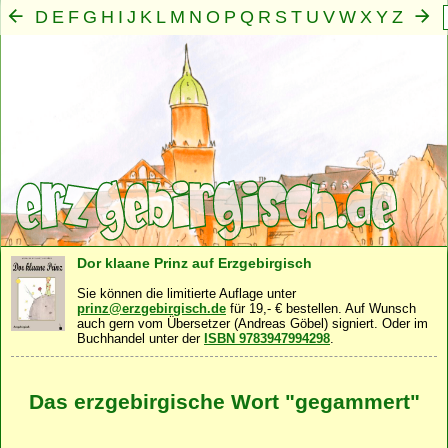
D
E
F
G
H
I
J
K
L
M
N
O
P
Q
R
S
T
U
V
W
X
Y
Z
A
B
C
Mensch
Seele
Geist
Familie
Gemeinschaft
Nah
·
·
·
·
·
Dor klaane Prinz auf Erzgebirgisch
Sie können die limitierte Auflage unter
prinz@erzgebirgisch.de
für 19,- € bestellen. Auf Wunsch
auch gern vom Übersetzer (Andreas Göbel) signiert. Oder im
Buchhandel unter der
ISBN 9783947994298
.
Das erzgebirgische Wort "gegammert"