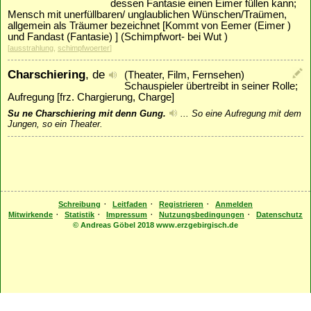
dessen Fantasie einen Eimer füllen kann;
Mensch mit unerfüllbaren/ unglaublichen Wünschen/Traümen,
allgemein als Träumer bezeichnet [Kommt von Eemer (Eimer )
und Fandast (Fantasie) ] (Schimpfwort- bei Wut )
[
ausstrahlung
,
schimpfwoerter
]
Charschiering
, de
(Theater, Film, Fernsehen)
Schauspieler übertreibt in seiner Rolle;
Aufregung [frz. Chargierung, Charge]
Su ne Charschiering mit denn Gung.
...
So eine Aufregung mit dem
Jungen, so ein Theater.
·
·
·
Schreibung
Leitfaden
Registrieren
Anmelden
·
·
·
·
Mitwirkende
Statistik
Impressum
Nutzungsbedingungen
Datenschutz
© Andreas Göbel 2018 www.erzgebirgisch.de