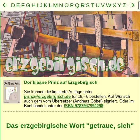
D
E
F
G
H
I
J
K
L
M
N
O
P
Q
R
S
T
U
V
W
X
Y
Z
A
B
C
Mensch
Seele
Geist
Familie
Gemeinschaft
Nah
·
·
·
·
·
Dor klaane Prinz auf Erzgebirgisch
Sie können die limitierte Auflage unter
prinz@erzgebirgisch.de
für 19,- € bestellen. Auf Wunsch
auch gern vom Übersetzer (Andreas Göbel) signiert. Oder im
Buchhandel unter der
ISBN 9783947994298
.
Das erzgebirgische Wort "getraue, sich"