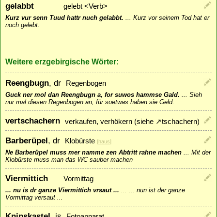
gelabbt
gelebt <Verb>
Kurz vur senn Tuud hattr nuch gelabbt.
...
Kurz vor seinem Tod hat er
noch gelebt.
Weitere erzgebirgische Wörter:
Reengbugn
, dr
Regenbogen
Guck ner mol dan Reengbugn a, for suwos hammse Gald.
...
Sieh
nur mal diesen Regenbogen an, für soetwas haben sie Geld.
vertschachern
verkaufen, verhökern (siehe
↗
tschachern
)
Barberüpel
, dr
Klobürste
[
haus
]
Ne Barberüpel muss mer namme zen Abtritt rahne machen
...
Mit der
Klobürste muss man das WC sauber machen
Viermittich
Vormittag
... nu is dr ganze Viermittich vrsaut ...
...
... nun ist der ganze
Vormittag versaut ...
Knipskastel
, is
Fotoapparat