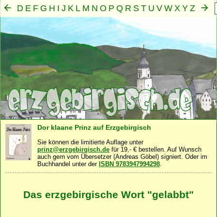
D
E
F
G
H
I
J
K
L
M
N
O
P
Q
R
S
T
U
V
W
X
Y
Z
A
B
C
Mensch
Seele
Geist
Familie
Gemeinschaft
Nah
·
·
·
·
·
Dor klaane Prinz auf Erzgebirgisch
Sie können die limitierte Auflage unter
prinz@erzgebirgisch.de
für 19,- € bestellen. Auf Wunsch
auch gern vom Übersetzer (Andreas Göbel) signiert. Oder im
Buchhandel unter der
ISBN 9783947994298
.
Das erzgebirgische Wort "gelabbt"